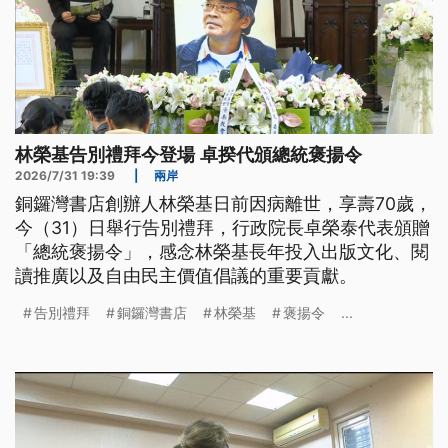
林榮基告別禮拜今登場 卓揆代頒總統褒揚令
2026/7/31 19:39
|
兩岸
銅鑼灣書店創辦人林榮基日前因病離世，享壽70歲，
今（31）日舉行告別禮拜，行政院長卓榮泰代表頒贈
「總統褒揚令」，感念林榮基長年投入出版文化、閱
讀推廣以及自由民主價值倡議的重要貢獻。
告別禮拜
銅鑼灣書店
林榮基
褒揚令
...