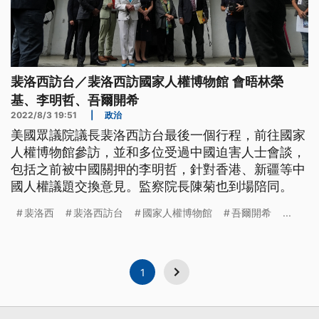
裴洛西訪台／裴洛西訪國家人權博物館 會晤林榮
基、李明哲、吾爾開希
2022/8/3 19:51
|
政治
美國眾議院議長裴洛西訪台最後一個行程，前往國家
人權博物館參訪，並和多位受過中國迫害人士會談，
包括之前被中國關押的李明哲，針對香港、新疆等中
國人權議題交換意見。監察院長陳菊也到場陪同。
裴洛西
裴洛西訪台
國家人權博物館
吾爾開希
...
1