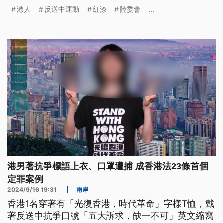
嫌犯犯案後就從桃園機場搭機回到香港，認為這是中
港人
反送中運動
紅漆
陸委會
...
共指揮港人來台進行跨境鎮壓的案件，強調將全力偵
辦。
港男著抗爭標語上衣、口罩遭捕 成香港法23條首個
定罪案例
2024/9/16 19:31
|
兩岸
香港1名穿著有「光復香港，時代革命」字樣T恤，戴
著反送中抗爭口號「五大訴求，缺一不可」英文縮寫