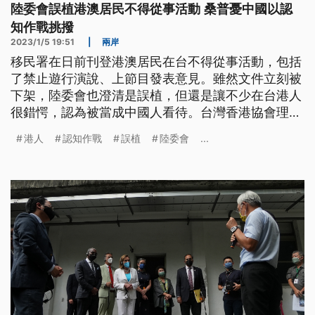
陸委會誤植港澳居民不得從事活動 桑普憂中國以認
知作戰挑撥
2023/1/5 19:51
|
兩岸
移民署在日前刊登港澳居民在台不得從事活動，包括
了禁止遊行演說、上節目發表意見。雖然文件立刻被
下架，陸委會也澄清是誤植，但還是讓不少在台港人
很錯愕，認為被當成中國人看待。台灣香港協會理事
長桑普就認為，政府要說清楚，避免被中共以認知作
港人
認知作戰
誤植
陸委會
...
戰的方式，來挑撥台港情誼。