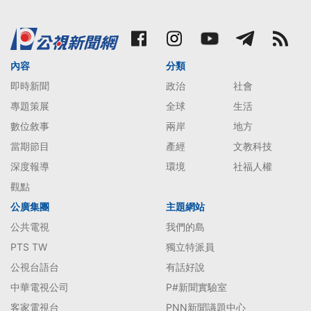
內容
分類
即時新聞
政治
社會
專題策展
全球
生活
數位敘事
兩岸
地方
當期節目
產經
文教科技
深度報導
環境
社福人權
觀點
公廣集團
主題網站
公共電視
我們的島
PTS TW
獨立特派員
公視台語台
有話好說
中華電視公司
P#新聞實驗室
客家電視台
PNN新聞議題中心