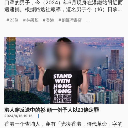
口罩的男子，今（2024）年6月現身在港鐵站附近而
遭逮捕。根據路透社報導，這名男子今（16）日承認
違《香港基本法》23條的煽動意圖罪，成為「23
23條
林榮基
香港
銅鑼灣書店
...
條」立法後，被定罪的第一人，香港法院預計在19日
宣判。
港人穿反送中的衫 頭一例予人以23條定罪
2024/9/16 19:15
|
香港一个查埔人，穿有「光復香港，時代革命」字的