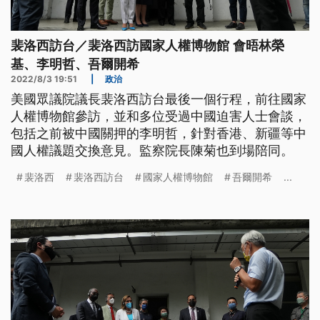
裴洛西訪台／裴洛西訪國家人權博物館 會晤林榮
基、李明哲、吾爾開希
2022/8/3 19:51
|
政治
美國眾議院議長裴洛西訪台最後一個行程，前往國家
人權博物館參訪，並和多位受過中國迫害人士會談，
包括之前被中國關押的李明哲，針對香港、新疆等中
國人權議題交換意見。監察院長陳菊也到場陪同。
裴洛西
裴洛西訪台
國家人權博物館
吾爾開希
...