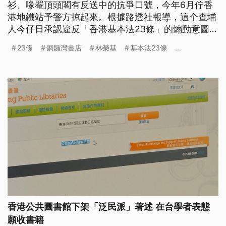
衫、喙罨頂頭閣有反送中的抗爭口號，今年6月佇香
港地鐵站予警方掠起來。根據路透社報導，這个查埔
人今仔日承認違反「香港基本法23條」的煽動意圖
罪，成做「23條」立法了後，頭一个予人定罪的人。
23條
銅鑼灣書店
林榮基
基本法23條
...
（這條新聞標題、前言是臺語文。）
香港公共圖書館下架「泛民派」著述 在台學者表態
願收書籍