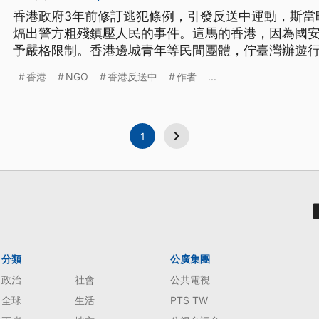
香港政府3年前修訂逃犯條例，引發反送中運動，斯當
煏出警方粗殘鎮壓人民的事件。這馬的香港，因為國
予嚴格限制。香港邊城青年等民間團體，佇臺灣辦遊
援香港。
香港
NGO
香港反送中
作者
...
1
分類
公廣集團
政治
社會
公共電視
全球
生活
PTS TW