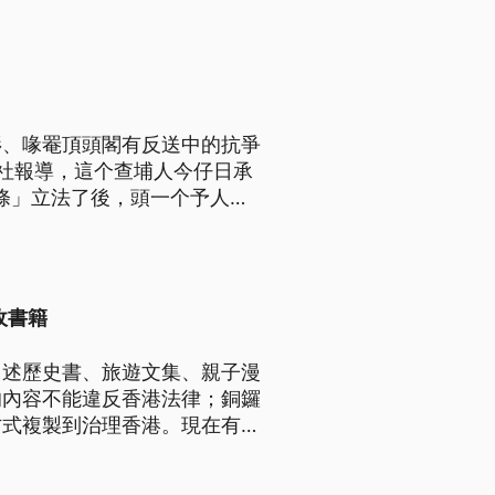
衫、喙罨頂頭閣有反送中的抗爭
社報導，這个查埔人今仔日承
3條」立法了後，頭一个予人定
收書籍
口述歷史書、旅遊文集、親子漫
的內容不能違反香港法律；銅鑼
方式複製到治理香港。現在有在
台灣的大學圖書館。