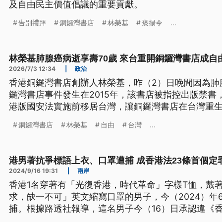
及自由民主價值倡議的重要貢獻。
告別禮拜
銅鑼灣書店
林榮基
褒揚令
...
林榮基肺腺癌病逝享壽70歲 來台重開銅鑼灣書店成自
2026/7/3 12:34
|
政治
香港銅鑼灣書店創辦人林榮基，昨（2）日晚間因為肺
鑼灣書店事件發生在2015年，該書店被指控出版禁書
港版國安法實施前移居台灣，讓銅鑼灣書店在台灣重
銅鑼灣書店
林榮基
自由
台灣
...
港男著抗爭標語上衣、口罩遭捕 成香港法23條首個定
2024/9/16 19:31
|
兩岸
香港1名穿著有「光復香港，時代革命」字樣T恤，戴
求，缺一不可」英文縮寫口罩的男子，今（2024）年
捕。根據路透社報導，這名男子今（16）日承認違《香
罪，成為「23條」立法後，被定罪的第一人，香港法院