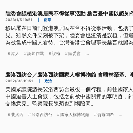
陸委會誤植港澳居民不得從事活動 桑普憂中國以認知
2023/1/5 19:51
|
兩岸
移民署在日前刊登港澳居民在台不得從事活動，包括
見。雖然文件立刻被下架，陸委會也澄清是誤植，但
為被當成中國人看待。台灣香港協會理事長桑普就認
以認知作戰的方式，來挑撥台港情誼。
港人
認知作戰
誤植
陸委會
...
裴洛西訪台／裴洛西訪國家人權博物館 會晤林榮基、
2022/8/3 19:51
|
政治
美國眾議院議長裴洛西訪台最後一個行程，前往國家
中國迫害人士會談，包括之前被中國關押的李明哲，
交換意見。監察院長陳菊也到場陪同。
裴洛西
裴洛西訪台
國家人權博物館
吾爾開希
...