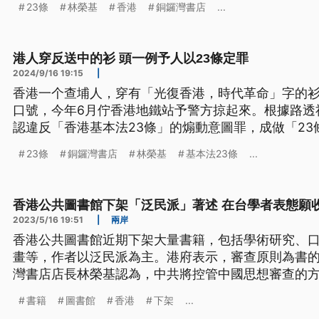
23條
林榮基
香港
銅鑼灣書店
...
港人穿反送中的衫 頭一例予人以23條定罪
2024/9/16 19:15
|
香港一个查埔人，穿有「光復香港，時代革命」字的
口號，今年6月佇香港地鐵站予警方掠起來。根據路透
認違反「香港基本法23條」的煽動意圖罪，成做「2
罪的人。（這條新聞標題、前言是臺語文。）
23條
銅鑼灣書店
林榮基
基本法23條
...
香港公共圖書館下架「泛民派」著述 在台學者表態願
2023/5/16 19:51
|
兩岸
香港公共圖書館近期下架大量書籍，包括學術研究、
畫等，作者以泛民派為主。港府表示，審查原則為書
灣書店店長林榮基認為，中共將控管中國思想審查的
台的香港學者表態願意幫忙接收香港書籍，協助放在
書籍
圖書館
香港
下架
...