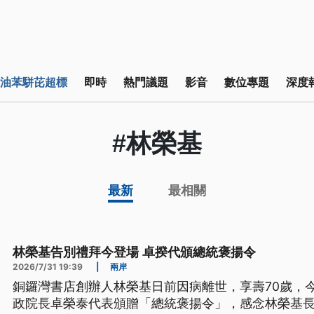
油苯駢芘超標
即時
熱門議題
影音
數位專題
深度
#林榮基
最新
最相關
林榮基告別禮拜今登場 卓揆代頒總統褒揚令
2026/7/31 19:39
|
兩岸
銅鑼灣書店創辦人林榮基日前因病離世，享壽70歲，今
政院長卓榮泰代表頒贈「總統褒揚令」，感念林榮基