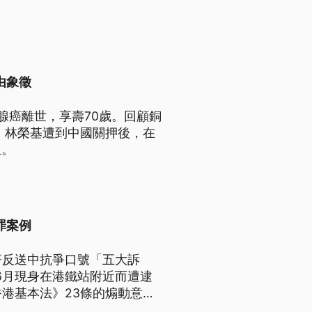
由象徵
腺癌離世，享壽70歲。回顧銅
，林榮基遭到中國關押後，在
生。
罪案例
著反送中抗爭口號「五大訴
6月現身在港鐵站附近而遭逮
港基本法》23條的煽動意圖
預計在19日宣判。