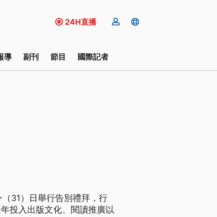
24H直播
報導
副刊
節目
國際記者
（31）日舉行告別禮拜，行
長年投入出版文化、閱讀推廣以