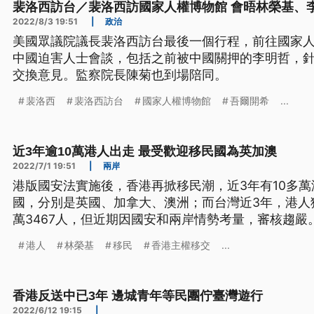
裴洛西訪台／裴洛西訪國家人權博物館 會晤林榮基、
2022/8/3 19:51
|
政治
美國眾議院議長裴洛西訪台最後一個行程，前往國家
中國迫害人士會談，包括之前被中國關押的李明哲，
交換意見。監察院長陳菊也到場陪同。
裴洛西
裴洛西訪台
國家人權博物館
吾爾開希
...
近3年逾10萬港人出走 最受歡迎移民國為英加澳
2022/7/1 19:51
|
兩岸
港版國安法實施後，香港再掀移民潮，近3年有10多萬
國，分別是英國、加拿大、澳洲；而台灣近3年，港人
萬3467人，但近期因國安和兩岸情勢考量，審核趨
不少港人將台灣當成中繼站，尋求移民其他國家。
港人
林榮基
移民
香港主權移交
...
香港反送中已3年 邊城青年等民團佇臺灣遊行
2022/6/12 19:15
|