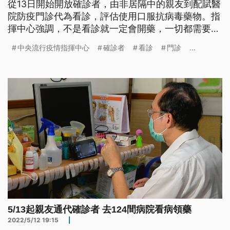
從13日開始開放確診者，由非居隔中的親友到配賦醫
院防疫門診代為看診，評估使用口服抗病毒藥物。指
揮中心強調，不是看診就一定會開藥，一切都需要依
照醫師評估、是否用藥。
中央流行疫情指揮中心
確診者
看診
門診
...
5/13起親友通代確診者 去124間病院看病領藥
2022/5/12 19:15
|