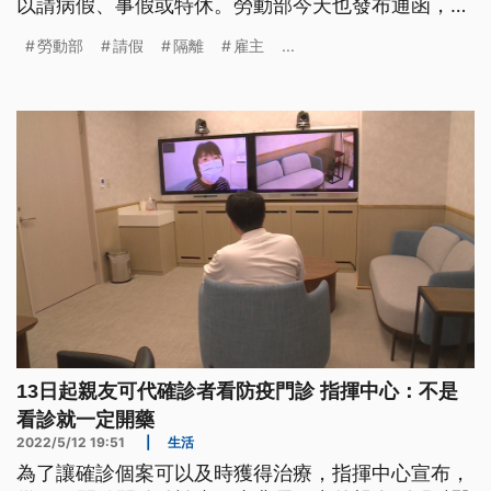
以請病假、事假或特休。勞動部今天也發布通函，勞
工為確診者或是居隔者，沒有收到通知書，在請假結
勞動部
請假
隔離
雇主
...
束後30天內，都能補提證明，完成請假程序。
13日起親友可代確診者看防疫門診 指揮中心：不是
看診就一定開藥
2022/5/12 19:51
|
生活
為了讓確診個案可以及時獲得治療，指揮中心宣布，