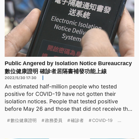
Public Angered by Isolation Notice Bureaucracy
數位健康證明 確診者居隔書補發功能上線
2022/5/30 17:30
|
An estimated half-million people who tested
positive for COVID-19 have not gotten their
isolation notices. People that tested positive
before May 26 and those that did not receive their
notice within
數位健康證明
政務委員
確診者
COVID-19
...