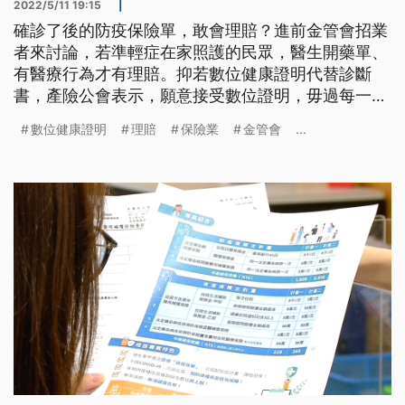
2022/5/11 19:15
|
確診了後的防疫保險單，敢會理賠？進前金管會招業
者來討論，若準輕症在家照護的民眾，醫生開藥單、
有醫療行為才有理賠。抑若數位健康證明代替診斷
書，產險公會表示，願意接受數位證明，毋過每一間
保險公司攏保留查核權利。
數位健康證明
理賠
保險業
金管會
...