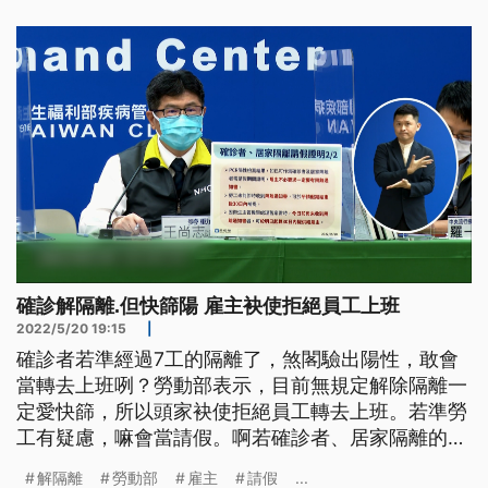
確診解隔離.但快篩陽 雇主袂使拒絕員工上班
2022/5/20 19:15
|
確診者若準經過7工的隔離了，煞閣驗出陽性，敢會
當轉去上班咧？勞動部表示，目前無規定解除隔離一
定愛快篩，所以頭家袂使拒絕員工轉去上班。若準勞
工有疑慮，嘛會當請假。啊若確診者、居家隔離的民
眾，無收著通知書無法度請假的部份。勞動部表示，
解隔離
勞動部
雇主
請假
...