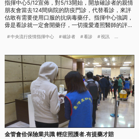
指揮中心5/12宣佈，對5/13開始，開放確診者的親情
朋友會當去124間病院的防疫門診，代替看診，來評
估敢有需要使用口服的抗病毒藥仔。指揮中心強調，
毋是看診就一定會開藥仔，一切攏愛遵照醫師的評
估。
中央流行疫情指揮中心
確診者
看診
視訊
...
金管會佮保險業共識 輕症照護者.有提藥才賠