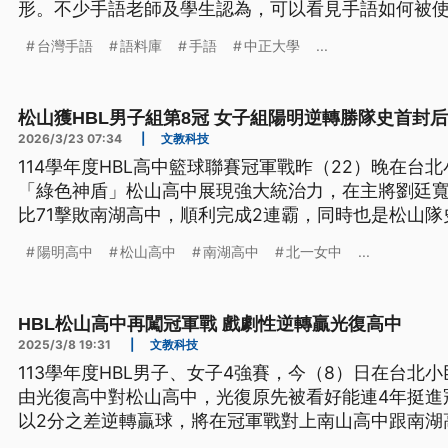
形。不少手語老師及學生認為，可以看見手語如何被
台灣手語
語料庫
手語
中正大學
...
松山獲HBL男子組第8冠 女子組陽明逆轉勝隊史首封后
2026/3/23 07:34
|
文教科技
114學年度HBL高中籃球聯賽冠軍戰昨（22）晚在台
「綠色神盾」松山高中展現強大統治力，在主將劉廷寬
比71擊敗南湖高中，順利完成2連霸，同時也是松山隊
驚天逆轉秀，陽明高中靠著第3節一輪猛攻，粉碎北一女
陽明高中
松山高中
南湖高中
北一女中
...
奪下隊史首座冠軍。
HBL松山高中再闖冠軍戰 戲劇性逆轉贏光復高中
2025/3/8 19:31
|
文教科技
113學年度HBL男子、女子4強賽，今（8）日在台北
由光復高中對松山高中，光復原先被看好能連4年挺進
以2分之差逆轉贏球，將在冠軍戰對上南山高中跟南湖
高中跟北一女中爭奪后座。