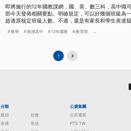
即將施行的12年國教課網，國、英、數三科，高中職
部今天發佈相關要點。明確規定，可以好幾個班級為
超過原核定班級人數。不過，還是有家長和學生表達疑慮。 108年將上路實施
國教課綱，為因應高中職社區化的趨勢，學校收到的
教學
南湖高中
12年國教
教育部
...
直有實施「分組教學」的呼籲，教育部發布高級中等
部定必修國、英、
1
分類
公廣集團
政治
社會
公共電視
全球
生活
PTS TW