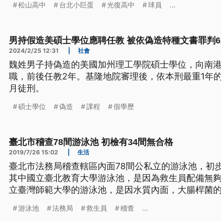
松山高中
台北小巨蛋
光復高中
球員
...
男持假造美碩士學位應聘任教 被依偽造特種文書罪判6
2024/2/25 12:31
|
社會
魏姓男子持偽造的美國加州理工學院碩士學位，向南港
職，前後任教2年。基隆地院審理後，依本刑最重1年
月徒刑。
碩士學位
偽造
課程
假學歷
臺北市稽查78間游泳池 初檢有34間無合格
2019/7/26 15:02
|
生活
臺北市法務局稽查轄區內面78間公私立的游泳池，初
其中國立臺北教育大學游泳池，是因為救生員配備無夠
立臺灣師範大學的游泳池，是因水質內面，大腸桿菌的
箍。 炎炎夏日不少人會到游泳池戲水，清涼又消暑，
游泳池
法務局
救生員
稽查
...
北教育大學的游泳池，卻因為救生人員配置不足，應有