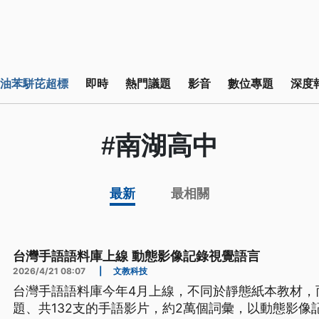
油苯駢芘超標
即時
熱門議題
影音
數位專題
深度
#南湖高中
最新
最相關
台灣手語語料庫上線 動態影像記錄視覺語言
2026/4/21 08:07
|
文教科技
台灣手語語料庫今年4月上線，不同於靜態紙本教材，
題、共132支的手語影片，約2萬個詞彙，以動態影像