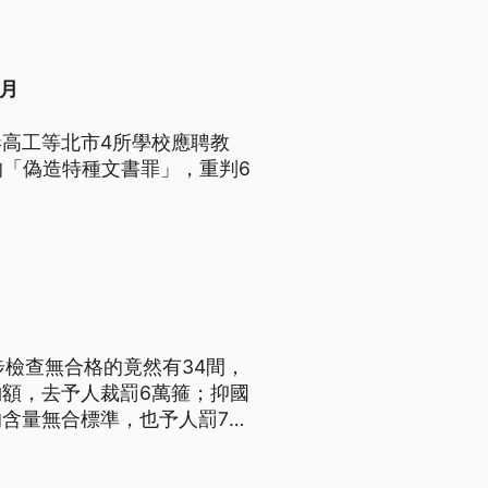
月
高工等北市4所學校應聘教
的「偽造特種文書罪」，重判6
步檢查無合格的竟然有34間，
額，去予人裁罰6萬箍；抑國
含量無合標準，也予人罰7千
不過這間位在台北市、國立台
3人、實際只有2人執行業