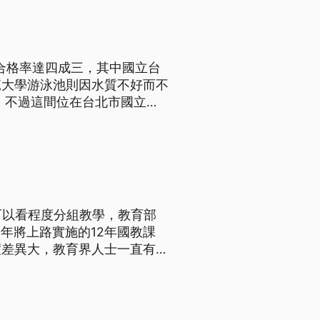
不合格率達四成三，其中國立台
範大學游泳池則因水質不好而不
，不過這間位在台北市國立台
3人、實際只有2人執行業
育局專員李榮晉說：「消費者有
可以看程度分組教學，教育部
度差異大，教育界人士一直有實
程規劃及實施要點，明訂部定必
班級為一班群分組，但每班人數