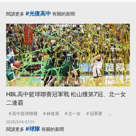
#光復高中
閱讀更多
有關的新聞
HBL高中籃球聯賽冠軍戰 松山獲第7冠、北一女
二連霸
高中籃球聯賽
林俊易
北一女
冠軍賽
...
2025/3/10 07:31
#球隊
閱讀更多
有關的新聞