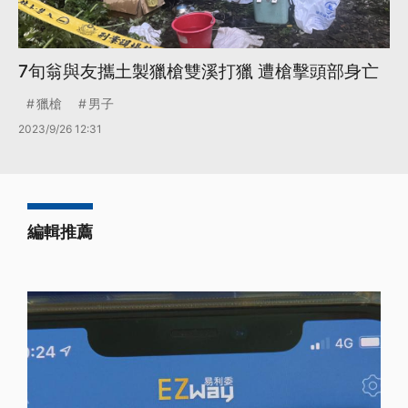
7旬翁與友攜土製獵槍雙溪打獵 遭槍擊頭部身亡
獵槍
男子
2023/9/26 12:31
編輯推薦