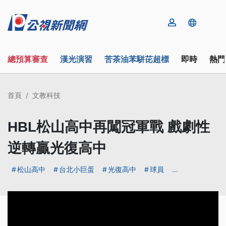
總預算審查
漢光演習
苦茶油苯駢芘超標
即時
熱門
首頁
文教科技
HBL松山高中再闖冠軍戰 戲劇性
逆轉贏光復高中
松山高中
台北小巨蛋
光復高中
球員
...