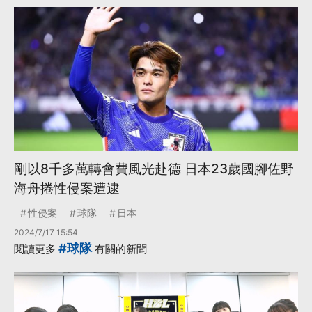
剛以8千多萬轉會費風光赴德 日本23歲國腳佐野
海舟捲性侵案遭逮
性侵案
球隊
日本
2024/7/17 15:54
#球隊
閱讀更多
有關的新聞