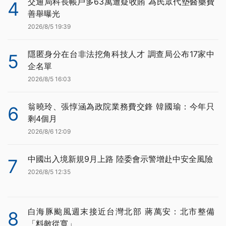
交通局科長帳戶多63萬遭疑收賄 為民眾代墊醫藥費
4
善舉曝光
2026/8/5 19:39
隱匿身分在台非法挖角科技人才 調查局公布17家中
5
企名單
2026/8/5 16:03
翁曉玲、張惇涵為政院業務費交鋒 韓國瑜：今年只
6
剩4個月
2026/8/6 12:09
中國出入境新規9月上路 陸委會示警增赴中安全風險
7
2026/8/5 12:35
白海豚颱風週末接近台灣北部 蔣萬安：北市整備
8
「料敵從寬」