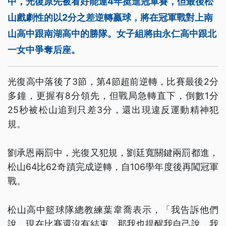
中，光復原先被看好能連4年挺進冠軍賽，但最後松
山戲劇性的以2分之差逆轉贏球，將在冠軍戰對上南
山高中跟南湖高中的勝隊。女子組將由永仁高中跟北
一女中爭奪后座。
光復高中落後了3節，第4節超前逆轉，比賽最後2分
多鐘，更握有8分領先，但戰局急轉直下，倒數1分
25秒被松山追到只差3分，還出現違反運動精神犯
規。
劉承恩兩罰中，光復又犯規，劉廷寬關鍵兩罰都進，
松山64比62奇蹟完成逆轉，自106學年度後再闖冠軍
戰。
松山高中籃球隊總教練葉韋喬表示，「我告訴他們
說，現在比賽還沒有結束，那我也提醒我自己說，我