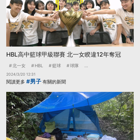
HBL高中籃球甲級聯賽 北一女睽違12年奪冠
北一女
HBL
籃球
球隊
...
2024/3/20 12:31
#男子
閱讀更多
有關的新聞