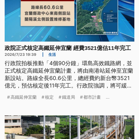
政院正式核定高鐵延伸宜蘭 經費3521億估11年完工
2026/7/23 19:39
|
生活
行政院拍板推動「4個90分鐘」環島高效鐵路網，並
正式核定高鐵延伸宜蘭計畫，將由南港站延伸至宜蘭
新設站。路線全長60.6公里，總經費約新台幣3521
億元，預估核定後11年完工。行政院強調，將可緩解
國道5號壅塞問題，提升東部鐵道運輸量能；但高鐵
高鐵延伸宜蘭
核定
鐵道局
都市計畫
...
延伸宜蘭監督聯盟質疑，這是「強行通過」前例，擔
心後續開發恐面臨程序不足、強硬過關等諸多爭議。