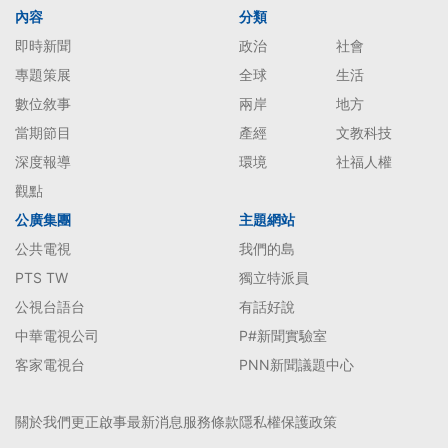
內容
分類
即時新聞
政治
社會
專題策展
全球
生活
數位敘事
兩岸
地方
當期節目
產經
文教科技
深度報導
環境
社福人權
觀點
公廣集團
主題網站
公共電視
我們的島
PTS TW
獨立特派員
公視台語台
有話好說
中華電視公司
P#新聞實驗室
客家電視台
PNN新聞議題中心
關於我們
更正啟事
最新消息
服務條款
隱私權保護政策