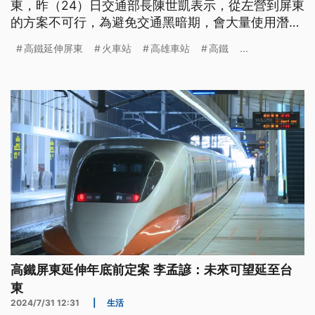
東，昨（24）日交通部長陳世凱表示，從左營到屏東
的方案不可行，為避免交通黑暗期，會大量使用潛
盾，把明挖降到最低，採取半邊施工、半邊通行方式
高鐵延伸屏東
火車站
高雄車站
高鐵
...
進行。而行政院長卓榮泰則說，如果地方有共識之後
願意做一個決定，儘早實施。不過，高雄市長陳其邁
認為，無論是哪個路線都希望審慎評估、減低影響。
高鐵屏東延伸年底前定案 李孟諺：未來可望延至台
東
2024/7/31 12:31
|
生活