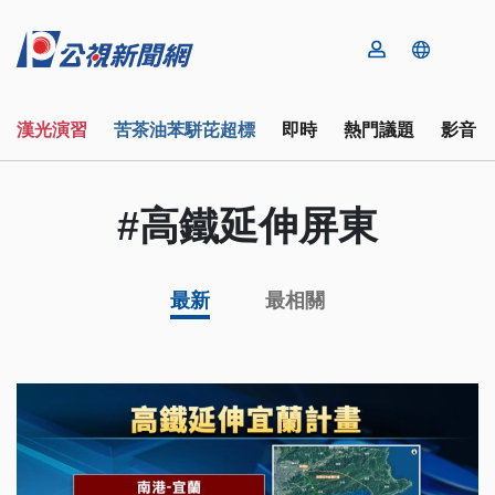
漢光演習
苦茶油苯駢芘超標
即時
熱門議題
影音
#高鐵延伸屏東
最新
最相關