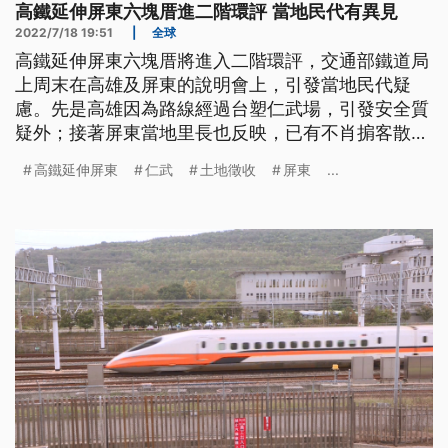
高鐵延伸屏東六塊厝進二階環評 當地民代有異見
2022/7/18 19:51
|
全球
高鐵延伸屏東六塊厝將進入二階環評，交通部鐵道局
上周末在高雄及屏東的說明會上，引發當地民代疑
慮。先是高雄因為路線經過台塑仁武場，引發安全質
疑外；接著屏東當地里長也反映，已有不肖掮客散布
土地徵收謠言，藉機炒地皮。
高鐵延伸屏東
仁武
土地徵收
屏東
...