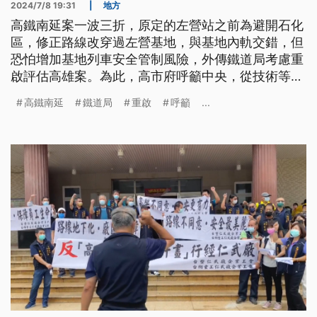
2024/7/8 19:31
|
地方
高鐵南延案一波三折，原定的左營站之前為避開石化
區，修正路線改穿過左營基地，與基地內軌交錯，但
恐怕增加基地列車安全管制風險，外傳鐵道局考慮重
啟評估高雄案。為此，高市府呼籲中央，從技術等各
因素審慎評估；屏東縣府則喊話希望進度不要延宕；
高鐵南延
鐵道局
重啟
呼籲
...
鐵道局態度保留回應，相關方案持續評估中。