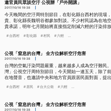
邀官員民眾談空汙 公視辦「戶外開講」
2017/10/16 19:38
|
今天晚間的空汙周特別節目，在彰化縣台西村的現場
貴、彰化縣長魏明谷都參加對談。不少村民認為在地
貴承諾，明年七月開始將直接指定削減六輕的汙染排放量。 在彰化縣台西
外搭起攝影棚，公視有話好說節目特別選在飽受空汙
台西村
彰化縣
村民
六輕
...
講，數十位村民到場表達心聲，不少村民談及空污，
工業區，並批評政府根本無力
公視「窒息的台灣」 全方位解析空汙危害
2017/10/16 19:38
|
台灣的空氣汙染問題嚴重，越來越多人成為空汙難民
灣」公視空汙周特別節目，今天開始一連五天，除了
在地聲音，也邀請中央和地方官員跟居民面對面，提出防治政
期盼的六輕，為什麼成為台西村居民揮之不去的惡夢？ 每當南風吹起，位在濁水
台西村
居民
台大公衛
六輕
...
北岸，距離六輕只有八公里的彰化縣大城鄉台西村村
味。 台西村居
公視「窒息的台灣」 全方位解析空汙危害
2017/10/16 19:38
|