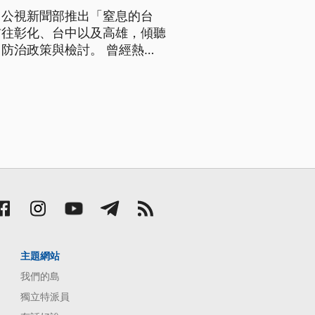
。公視新聞部推出「窒息的台
前往彰化、台中以及高雄，傾聽
策與檢討。 曾經熱切
溪
民就會聞到一股難以忍受的酸臭
主題網站
我們的島
獨立特派員