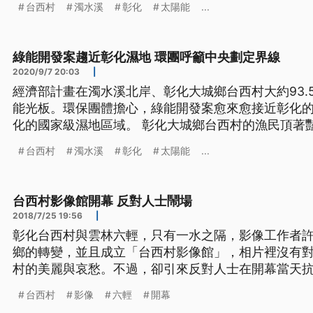
台西村
濁水溪
彰化
太陽能
...
不敢置信。 彰化縣大城鄉台西村民表示，「（記者問
會嗎？）沒有，目前也你們說
綠能開發案趨近彰化濕地 環團呼籲中央劃定界線
2020/9/7 20:03
|
經濟部計畫在濁水溪北岸、彰化大城鄉台西村大約93.
能光板。環保團體擔心，綠能開發案愈來愈接近彰化
化的國家級濕地區域。 彰化大城鄉台西村的漁民頂著
溪北岸彰化台西村近岸地區有將近93.5公頃，都被規
台西村
濁水溪
彰化
太陽能
...
不敢置信。 彰化縣大城鄉台西村民表示，「（記者問
會嗎？）沒有，目前也你們說
台西村影像館開幕 反對人士鬧場
2018/7/25 19:56
|
彰化台西村與雲林六輕，只有一水之隔，影像工作者許
鄉的轉變，並且成立「台西村影像館」，相片裡沒有
村的美麗與哀愁。不過，卻引來反對人士在開幕當天抗
開門，位於彰化最西南的村落台西村，與雲林六輕只有
台西村
影像
六輕
開幕
片，影像工作者許震唐，這次不想用憤怒來控訴六輕。