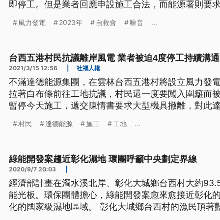
即停工。但是業者回應申設施工合法，而能源署則要
風力發電
2023年
自救會
噪音
...
台西五港村民抗議離岸風電 業者被迫4度停工持續溝通
2021/3/15 12:56
|
社福人權
不滿達德能源集團，在雲林台西五港村將設立風力發電
拉著白布條前往工地抗議，村民還一度要闖入圍籬而
暫停今天施工，遞交陳情書要求大型機具撤離，對此
司回報，但希望大家理性溝通。 不滿大型機具持續施工，雲林台西五港村民一度要
村民
達德能源
施工
工地
...
闖進工地圍籬要求停工，但被警方擋了下來，氣氛一度
進行風力發電設備施工，但
綠能開發案趨近彰化濕地 環團呼籲中央劃定界線
2020/9/7 20:03
|
經濟部計畫在濁水溪北岸、彰化大城鄉台西村大約93.
能光板。環保團體擔心，綠能開發案愈來愈接近彰化
化的國家級濕地區域。 彰化大城鄉台西村的漁民頂著
溪北岸彰化台西村近岸地區有將近93.5公頃，都被規