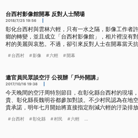
前後總共拖了八年，在倉庫上吊自
台西村影像館開幕 反對人士鬧場
2018/7/25 19:56
|
彰化台西村與雲林六輕，只有一水之隔，影像工作者許
鄉的轉變，並且成立「台西村影像館」，相片裡沒有
村的美麗與哀愁。不過，卻引來反對人士在開幕當天抗
開門，位於彰化最西南的村落台西村，與雲林六輕只有
台西村
影像
六輕
開幕
片，影像工作者許震唐，這次不想用憤怒來控訴六輕。
前後總共拖了八年，在倉庫上吊自
邀官員民眾談空汙 公視辦「戶外開講」
2017/10/16 19:38
|
今天晚間的空汙周特別節目，在彰化縣台西村的現場
貴、彰化縣長魏明谷都參加對談。不少村民認為在地
貴承諾，明年七月開始將直接指定削減六輕的汙染排放量。 在彰化縣台西
外搭起攝影棚，公視有話好說節目特別選在飽受空汙
台西村
彰化縣
村民
六輕
...
講，數十位村民到場表達心聲，不少村民談及空污，
工業區，並批評政府根本無力