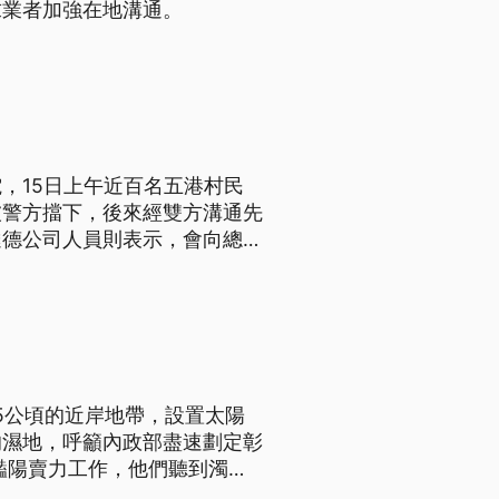
求業者加強在地溝通。
，15日上午近百名五港村民
被警方擋下，後來經雙方溝通先
達德公司人員則表示，會向總公
相當緊張。 雲林沿海目前正
5公頃的近岸地帶，設置太陽
的濕地，呼籲內政部盡速劃定彰
豔陽賣力工作，他們聽到濁水
劃為綠電太陽能光板設置區，