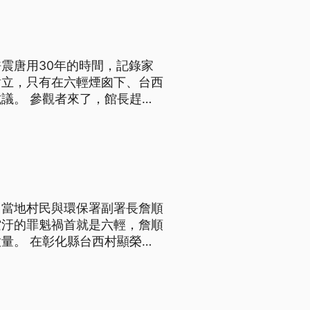
震唐用30年的時間，記錄家
對立，只有在六輕煙囪下、台西
議。 參觀者來了，館長趕來
一水之隔，牆上的28張照
 許震唐說：「（老先生)罹癌
，當地村民與環保署副署長詹順
空汙的罪魁禍首就是六輕，詹順
村顯榮宮
所苦的台西村外，進行戶外開
將矛頭直接指向八公里外的六輕