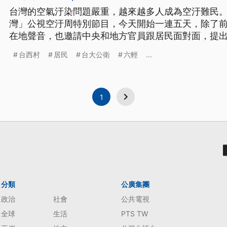
台灣的空氣汙染問題嚴重，越來越多人成為空汙難民
灣」公視空汙周特別節目，今天開始一連五天，除了
在地聲音，也邀請中央和地方官員跟居民面對面，提出防治政
期盼的六輕，為什麼成為台西村居民揮之不去的惡夢？ 每當南風吹起，位在濁水
台西村
居民
台大公衛
六輕
...
北岸，距離六輕只有八公里的彰化縣大城鄉台西村村
味。 台西村居
1
分類
公廣集團
政治
社會
公共電視
全球
生活
PTS TW