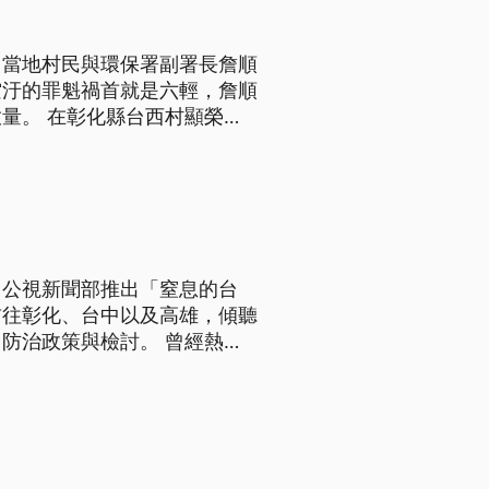
，當地村民與環保署副署長詹順
空汙的罪魁禍首就是六輕，詹順
村顯榮宮
所苦的台西村外，進行戶外開
將矛頭直接指向八公里外的六輕
。公視新聞部推出「窒息的台
前往彰化、台中以及高雄，傾聽
策與檢討。 曾經熱切
溪
民就會聞到一股難以忍受的酸臭