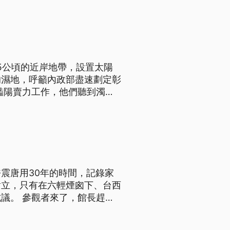
：有跟你們溝通過還是開公聽
5公頃的近岸地帶，設置太陽
的濕地，呼籲內政部盡速劃定彰
豔陽賣力工作，他們聽到濁水
劃為綠電太陽能光板設置區，
：有跟你們溝通過還是開公聽
震唐用30年的時間，記錄家
對立，只有在六輕煙囪下、台西
議。 參觀者來了，館長趕來
一水之隔，牆上的28張照
 許震唐說：「（老先生)罹癌