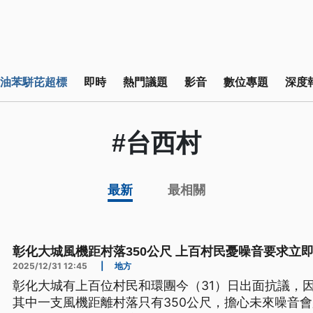
油苯駢芘超標
即時
熱門議題
影音
數位專題
深度
#台西村
最新
最相關
彰化大城風機距村落350公尺 上百村民憂噪音要求立
2025/12/31 12:45
|
地方
彰化大城有上百位村民和環團今（31）日出面抗議，
其中一支風機距離村落只有350公尺，擔心未來噪音