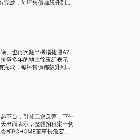
有完成，每坪售價都飆升到近
都市計畫名義大範圍低價徵收人
接圖利財團的白手套。 畫面
議、也再次翻出機場捷運A7
。抗爭多年的地主徐玉紅表示，
有完成，每坪售價都飆升到近
都市計畫名義大範圍低價徵收人
接圖利財團的白手套。 畫面
一起下台，引發工會反彈，下午
今天出面表示，整體招租案一切
和PCHOME董事長詹宏志
黨立委則強調，沒有任何介入關