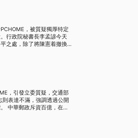
CHOME，被質疑獨厚特定
大。行政院秘書長李孟諺今天
公平之處，除了將陳憲着撤換，
CHOME董事長詹宏志下午
人士施壓介入。 中華郵政斥
ME，引發立委質疑，交通部
宏志則表達不滿，強調透過公開
。 中華郵政斥資百億，在機
傳出十五個單位全部招標給
廠商，更懷疑交通部為此撤換郵