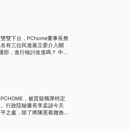
院要求政府還公道、還清白。中
雙下台，PChome董事長詹
點名有三位民進黨立委介入關
通部，進行檢討改進嗎？ 中華
home承租引發爭議，行政院
着，風暴持續擴大。由於
CHOME，被質疑獨厚特定
大。行政院秘書長李孟諺今天
公平之處，除了將陳憲着撤換，
CHOME董事長詹宏志下午
人士施壓介入。 中華郵政斥