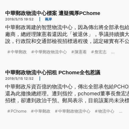
資近百億打造的物流中心，推動
中華郵政物流中心標案 遭疑獨厚PChome
2019/5/15 19:52
|
兩岸
中華郵政籌建的智慧物流中心，因為傳出將全部承包給P
廠商，總經理陳憲着還因此「被退休」，爭議持續擴
說，行政院和交通部檢視招標過程後，認定確實有不
也會要求交通部請郵政董事長魏健宏下台負責，不過，P
中華郵政
中華郵政物流中心
陳憲着
詹宏志
...
出面表達不滿，直說是經過正常招標程序，指控被有力
資近百億打造的物流中心，推動
中華郵政物流中心招租 PChome全包惹議
2019/5/15 12:52
|
中華郵政斥資百億的物流中心，傳出全部承包給PCHO
還為此撤換總經理。遭到指控，pchomed董事長詹
招標，卻遭到政治干預。郵局表示，目前該案尚未決標
場捷運A7打造的物流中心，推動跨境電商產業，近日
PChome
中華郵政
中華郵政物流中心
物流中心
...
「PChome網路家庭」，引發立委質疑獨厚一家特定
政總經理陳憲着。 民進