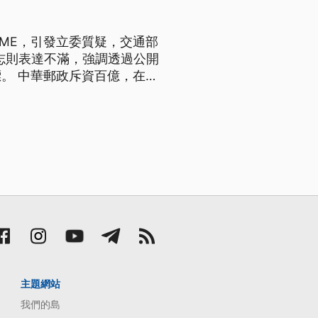
ME，引發立委質疑，交通部
宏志則表達不滿，強調透過公開
。 中華郵政斥資百億，在機
傳出十五個單位全部招標給
廠商，更懷疑交通部為此撤換郵
主題網站
我們的島