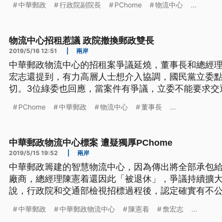
中華郵政
行政院副院長
PChome
物流中心
...
說。 拉起白布條，中華郵政工會16日下午前往行政
華郵政工會理事長吳文豐表示
物流中心招租惹議 政院撤換郵政雙長
2019/5/16 12:51
|
兩岸
中華郵政物流中心的招租案爭議延燒，董事長和總經理雙
宏志還提到，有力高層人士想介入協調，國民黨立委
切。3位綠委也回應，當案件有爭議，立委不能要求交
郵政斥資近百億，打造的電商物流中心，招標後全由Pc
PChome
中華郵政
物流中心
董事長
...
15號拍板，撤換中華郵政董事長魏健宏、總經理陳憲
PChome董事長詹宏志1
中華郵政物流中心標案 遭疑獨厚PChome
2019/5/15 19:52
|
兩岸
中華郵政籌建的智慧物流中心，因為傳出將全部承包給P
廠商，總經理陳憲着還因此「被退休」，爭議持續擴
說，行政院和交通部檢視招標過程後，認定確實有不
也會要求交通部請郵政董事長魏健宏下台負責，不過，P
中華郵政
中華郵政物流中心
陳憲着
詹宏志
...
出面表達不滿，直說是經過正常招標程序，指控被有力