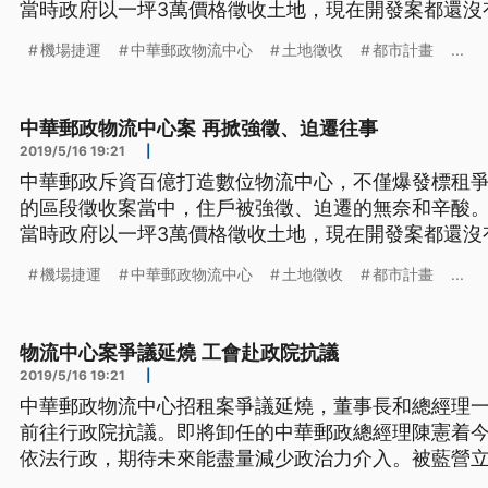
當時政府以一坪3萬價格徵收土地，現在開發案都還沒
百萬，根本是政府帶頭炒地皮。有學者抨擊，政府以
機場捷運
中華郵政物流中心
土地徵收
都市計畫
...
民土地，而中央部會機關再以計畫案轉手標售，等於間
上是去年6月前行政院長賴清德，
中華郵政物流中心案 再掀強徵、迫遷往事
2019/5/16 19:21
|
中華郵政斥資百億打造數位物流中心，不僅爆發標租爭
的區段徵收案當中，住戶被強徵、迫遷的無奈和辛酸
當時政府以一坪3萬價格徵收土地，現在開發案都還沒
百萬，根本是政府帶頭炒地皮。有學者抨擊，政府以
機場捷運
中華郵政物流中心
土地徵收
都市計畫
...
民土地，而中央部會機關再以計畫案轉手標售，等於間
上是去年6月前行政院長賴清德，
物流中心案爭議延燒 工會赴政院抗議
2019/5/16 19:21
|
中華郵政物流中心招租案爭議延燒，董事長和總經理
前往行政院抗議。即將卸任的中華郵政總經理陳憲着
依法行政，期待未來能盡量減少政治力介入。被藍營立委
點名有介入關切的行政院副院長陳其邁以及三位民進