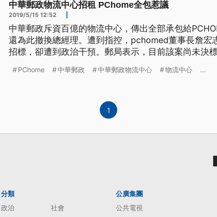
中華郵政物流中心招租 PChome全包惹議
2019/5/15 12:52
|
中華郵政斥資百億的物流中心，傳出全部承包給PCHO
還為此撤換總經理。遭到指控，pchomed董事長詹
招標，卻遭到政治干預。郵局表示，目前該案尚未決標
場捷運A7打造的物流中心，推動跨境電商產業，近日
PChome
中華郵政
中華郵政物流中心
物流中心
...
「PChome網路家庭」，引發立委質疑獨厚一家特定
政總經理陳憲着。 民進
1
分類
公廣集團
政治
社會
公共電視