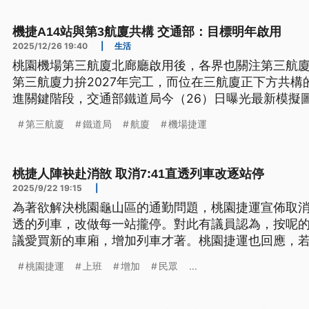
機捷A14站與第3航廈共構 交通部：目標明年啟用
2025/12/26 19:40
|
生活
桃園機場第三航廈北廊廳啟用後，各界也關注第三航
第三航廈力拚2027年完工，而位在三航廈正下方共構
進關鍵階段，交通部鐵道局今（26）日曝光最新模擬
形塑「山巒起伏」意象，呼應第三航廈設計，以2027
第三航廈
鐵道局
航廈
機場捷運
桃捷人陣袂赴消敨 取消7:41直透列車改逐站停
2025/9/22 19:15
|
為著欲解決桃園龜山區的通勤問題，桃園捷運宣佈取消A
透的列車，改做每一站攏停。對此有議員認為，按呢
議愛買新的車廂，增加列車才著。桃園捷運也回應，若
條的資金。（新聞標題、導言及內文皆為台語文）
桃園捷運
上班
增加
民眾
...