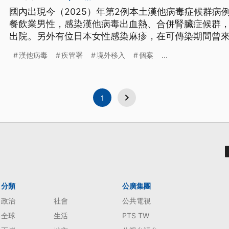
國內出現今（2025）年第2例本土漢他病毒症候群病
餐飲業男性，感染漢他病毒出血熱、合併腎臟症候群
出院。另外有位日本女性感染麻疹，在可傳染期間曾來
日公布她的雙北活動史，足跡包括機捷、北捷、坐公
漢他病毒
疾管署
境外移入
個案
...
相關場所的民眾要自我健康管理。
1
分類
公廣集團
政治
社會
公共電視
全球
生活
PTS TW