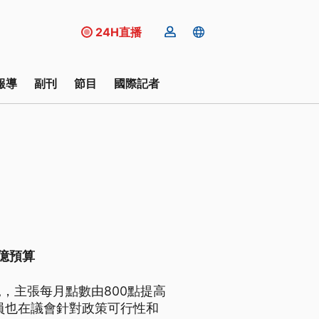
24H直播
報導
副刊
節目
國際記者
2億預算
，主張每月點數由800點提高
員也在議會針對政策可行性和