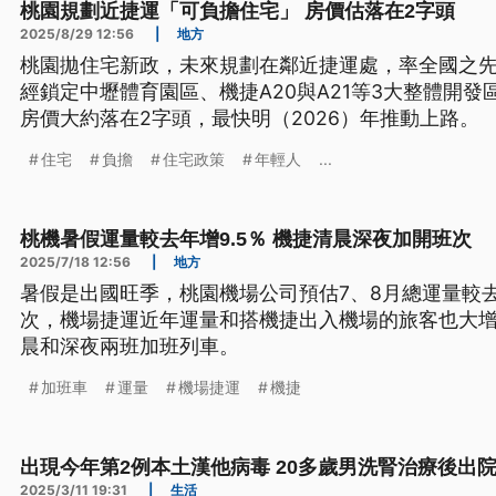
桃園規劃近捷運「可負擔住宅」 房價估落在2字頭
2025/8/29 12:56
|
地方
桃園拋住宅新政，未來規劃在鄰近捷運處，率全國之
經鎖定中壢體育園區、機捷A20與A21等3大整體開發
房價大約落在2字頭，最快明（2026）年推動上路。
住宅
負擔
住宅政策
年輕人
...
桃機暑假運量較去年增9.5％ 機捷清晨深夜加開班次
2025/7/18 12:56
|
地方
暑假是出國旺季，桃園機場公司預估7、8月總運量較去年
次，機場捷運近年運量和搭機捷出入機場的旅客也大增
晨和深夜兩班加班列車。
加班車
運量
機場捷運
機捷
出現今年第2例本土漢他病毒 20多歲男洗腎治療後出
2025/3/11 19:31
|
生活