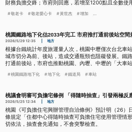
財務負擔交鋒；市府則回應，若增至1200點且全數使
元，已研擬最新方案擴大使用範圍，預計8月初公布。
敬老卡
敬老愛心卡
黃世杰
增加
...
桃園鐵路地下化估2033年完工 市府推打通前後站空間
2026/5/29 12:35
|
地方
根據台鐵統計年度旅運量人次，桃園中壢僅次台北車
城市切分為前、後站，造成交通瓶頸也阻礙發展。鐵路
打通前後站，市府也推動桃園、內壢、中壢的「大車
行整體空間規劃，6月3日起辦說明會，蒐集在地意見
桃園鐵路地下化
地下化
鐵道局
車站
桃議會明審可負擔宅條例 「得隨時抽查」引發兩極反
2026/5/25 12:34
|
地方
桃園《可負擔住宅興辦管理自治條例》預計明（26）日
條規定「住都中心得隨時抽查可負擔住宅使用管理情
切依法，抽查會先通知，不會突擊檢查。