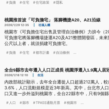
負擔
住宅
住宅政策
隱私
桃園推首波「可負擔宅」 落腳機捷A20、A21沿線
2026/1/29 12:35
|
社福人權
桃園市《可負擔住宅出售及管理自治條例》力拚今（2
可負擔宅將落腳機場捷運A20及A21整體開發區，未來
公尺以上者，就須捐建可負擔宅。
負擔
住宅
都市計畫
自治條例
...
全台9縣市去年遷入人口正成長 桃園淨遷入1.9萬人居
2026/1/18 12:10
|
生活
內政部統計顯示，去年全台遷徙人口超過212萬人，較
3.6%，人口流動規模是近3年新高。其中，台北市人
口又進一步外溢到桃園市，全台22縣市中，只有9個
入人口居冠。
人口
縣市
TPASS通勤月票
桃園市
...