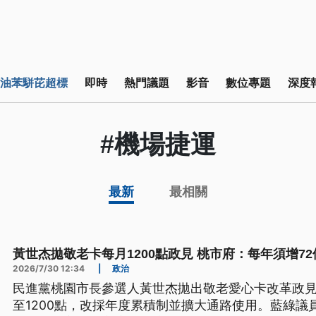
油苯駢芘超標
即時
熱門議題
影音
數位專題
深度
#機場捷運
最新
最相關
黃世杰拋敬老卡每月1200點政見 桃市府：每年須增7
2026/7/30 12:34
|
政治
民進黨桃園市長參選人黃世杰拋出敬老愛心卡改革政見
至1200點，改採年度累積制並擴大通路使用。藍綠議