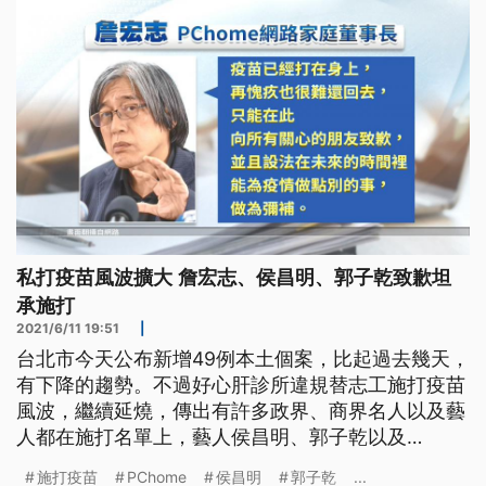
私打疫苗風波擴大 詹宏志、侯昌明、郭子乾致歉坦
承施打
2021/6/11 19:51
|
台北市今天公布新增49例本土個案，比起過去幾天，
有下降的趨勢。不過好心肝診所違規替志工施打疫苗
風波，繼續延燒，傳出有許多政界、商界名人以及藝
人都在施打名單上，藝人侯昌明、郭子乾以及
PChome網路家庭董事長詹宏志都坦言已經施打，並
施打疫苗
PChome
侯昌明
郭子乾
...