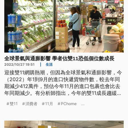
全球景氣與通膨影響 學者估雙11恐低個位數成長
2022/10/27 19:51
|
生活
迎接雙11網購熱潮，但因為全球景氣和通膨影響，今
（2022）年1到9月的進口快遞貨物件數，較去年同
期減少412萬件，預估今年11月的進口包裹也會比去
年同期減少。有分析師指出，今年的雙11成長趨緩，
可能只有低個位數成長。至於中央大學的研究中心調
雙11
消費者
11月
PChome
...
查，10月的消費者信心總指數，已經創下13年新低。