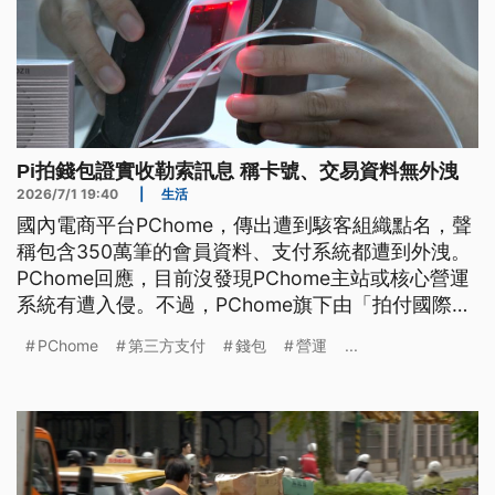
Pi拍錢包證實收勒索訊息 稱卡號、交易資料無外洩
2026/7/1 19:40
|
生活
國內電商平台PChome，傳出遭到駭客組織點名，聲
稱包含350萬筆的會員資料、支付系統都遭到外洩。
PChome回應，目前沒發現PChome主站或核心營運
系統有遭入侵。不過，PChome旗下由「拍付國際」
營運的第三方支付服務「Pi拍錢包」，證實收到勒索
PChome
第三方支付
錢包
營運
...
訊息，已通報主管機關，同步進行資安鑑定，對用戶
致歉。數發部數產署表示，今（1）日已辦理「實地
行政檢查」，維護民眾權益。