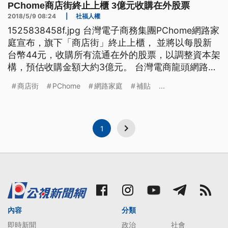
PChome商店街終止上櫃 3億元收購在外股票
2018/5/9 08:24
|
社福人權
1525838458f.jpg 台灣電子商務集團PChome網路家
庭宣布，旗下「商店街」終止上櫃， 並將以每股新
台幣44元，收購所有流通在外的股票，以調整資本架
構，預估收購金額大約3億元。 台灣電商龍頭網路家
庭，昨天無預警宣布旗下「商店街」主動申請私有化
商店街
PChome
網路家庭
補貼
...
將下櫃，是不是和爭電商龍頭採取的補貼運費造成大
虧損有關？詹宏志表示補貼是搶攻市場占有率的手
段，但今年會透過不斷調整補貼的方式，讓客群留下
1
內容
分類
即時新聞
政治
社會