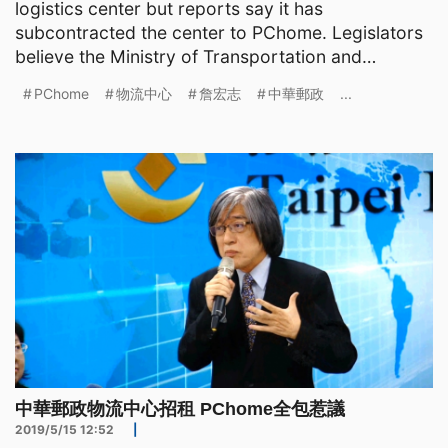
logistics center but reports say it has
subcontracted the center to PChome. Legislators
believe the Ministry of Transportation and
Communications replac
PChome
物流中心
詹宏志
中華郵政
...
中華郵政物流中心招租 PChome全包惹議
2019/5/15 12:52
|