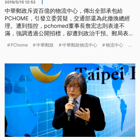
2019/5/15 12:52
|
中華郵政斥資百億的物流中心，傳出全部承包給
PCHOME，引發立委質疑，交通部還為此撤換總經
理。遭到指控，pchomed董事長詹宏志則表達不
滿，強調透過公開招標，卻遭到政治干預。郵局表
示，目前該案尚未決標。 中華郵政斥資百億，在機
PChome
中華郵政
中華郵政物流中心
物流中心
...
場捷運A7打造的物流中心，推動跨境電商產業，近日
傳出十五個單位全部招標給「PChome網路家庭」，
引發立委質疑獨厚一家特定廠商，更懷疑交通部為此
撤換郵政總經理陳憲着。 民進