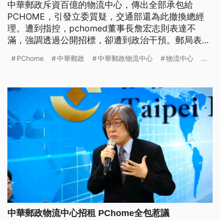
中華郵政斥資百億的物流中心，傳出全部承包給
PCHOME，引發立委質疑，交通部還為此撤換總經
理。遭到指控，pchomed董事長詹宏志則表達不
滿，強調透過公開招標，卻遭到政治干預。郵局表
示，目前該案尚未決標。 中華郵政斥資百億，在機
PChome
中華郵政
中華郵政物流中心
物流中心
...
場捷運A7打造的物流中心，推動跨境電商產業，近日
傳出十五個單位全部招標給「PChome網路家庭」，
引發立委質疑獨厚一家特定廠商，更懷疑交通部為此
撤換郵政總經理陳憲着。 民進
中華郵政物流中心招租 PChome全包惹議