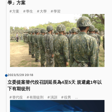
學」方案
方案
學生
大學
學習
2023/5/29 20:18
立委提案替代役召訓延長為4至5天 規避處1年以
下有期徒刑
替代役
有期徒刑
演訓
役男
...