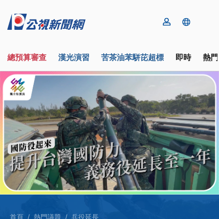
總預算審查
漢光演習
苦茶油苯駢芘超標
即時
熱門
首頁
熱門議題
兵役延長