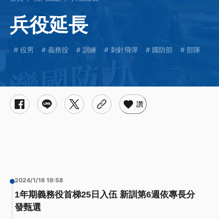
兵役延長
役男
義務役
訓練
刺針飛彈
國防部
部隊
讚
2024/1/16 19:58
1年期義務役首梯25日入伍 新訓第6週依專長分
發甄選