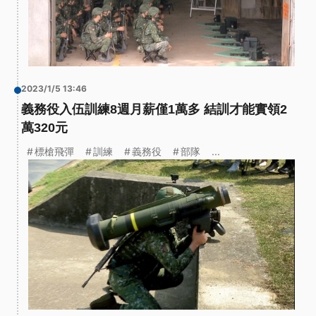
2023/1/5 13:46
義務役入伍訓練8週月薪僅1萬多 結訓才能實領2
萬320元
標槍飛彈
訓練
義務役
部隊
...