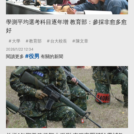
學測平均選考科目逐年增 教育部：參採非愈多愈
好
大學
教育部
台大校長
陳文章
2026/1/22 12:34
#役男
閱讀更多
有關的新聞