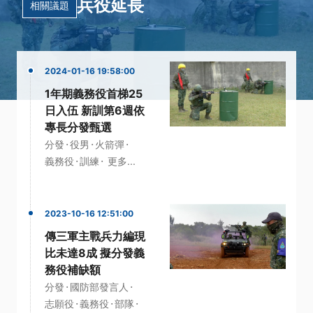
兵役延長
相關議題
2024-01-16 19:58:00
1年期義務役首梯25
日入伍 新訓第6週依
專長分發甄選
·
·
·
分發
役男
火箭彈
·
·
義務役
訓練
更多...
2023-10-16 12:51:00
傳三軍主戰兵力編現
比未達8成 擬分發義
務役補缺額
·
·
分發
國防部發言人
·
·
·
志願役
義務役
部隊