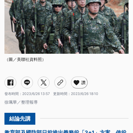
（圖／美聯社資料照）
適用對象為何？
專科及碩博生可以申請嗎？
申請方式及時程？
國防課仍可折抵役期嗎？
驗退或停役能否立即復學？
學校及教育部怎麼配合？
讚
發布時間：
2023/6/26 13:57
更新時間：
2023/6/26 18:10
徐珮華／整理報導
教育部及國防部日前推出義務役「3+1」方案，使役