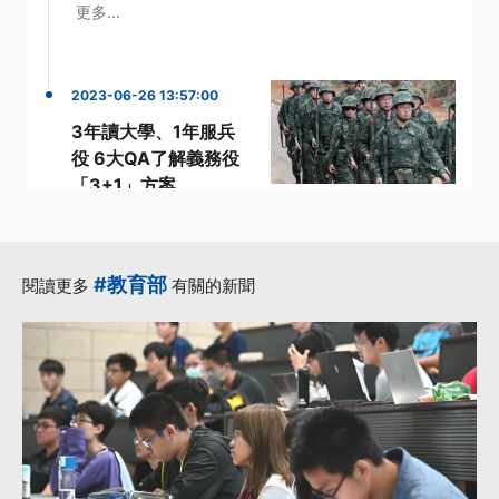
更多...
2023-06-26 13:57:00
3年讀大學、1年服兵
役 6大QA了解義務役
「3+1」方案
·
·
·
學生
役男
教育部
校方
·
·
申請
更多...
#教育部
閱讀更多
有關的新聞