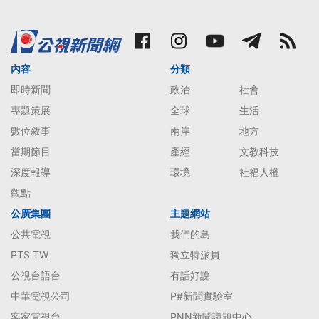
內容
分類
即時新聞
政治
社會
專題策展
全球
生活
數位敘事
兩岸
地方
當期節目
產經
文教科技
深度報導
環境
社福人權
觀點
公廣集團
主題網站
公共電視
我們的島
PTS TW
獨立特派員
公視台語台
有話好說
中華電視公司
P#新聞實驗室
客家電視台
PNN新聞議題中心