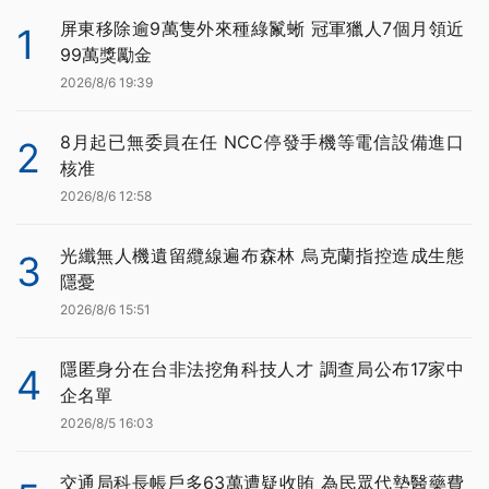
屏東移除逾9萬隻外來種綠鬣蜥 冠軍獵人7個月領近
1
99萬獎勵金
2026/8/6 19:39
8月起已無委員在任 NCC停發手機等電信設備進口
2
核准
2026/8/6 12:58
光纖無人機遺留纜線遍布森林 烏克蘭指控造成生態
3
隱憂
2026/8/6 15:51
隱匿身分在台非法挖角科技人才 調查局公布17家中
4
企名單
2026/8/5 16:03
交通局科長帳戶多63萬遭疑收賄 為民眾代墊醫藥費