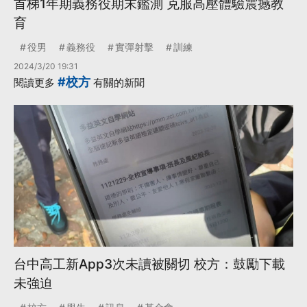
首梯1年期義務役期末鑑測 克服高壓體驗震撼教
育
役男
義務役
實彈射擊
訓練
2024/3/20 19:31
#校方
閱讀更多
有關的新聞
台中高工新App3次未讀被關切 校方：鼓勵下載
未強迫