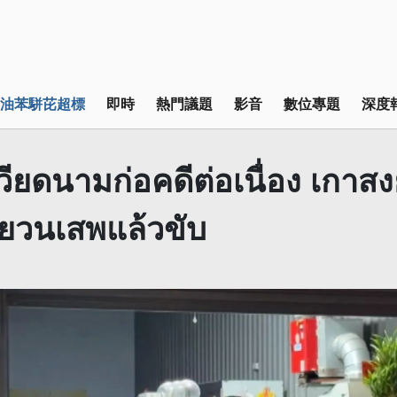
油苯駢芘超標
即時
熱門議題
影音
數位專題
深度
ียดนามก่อคดีต่อเนื่อง เกาส
หยวนเสพแล้วขับ