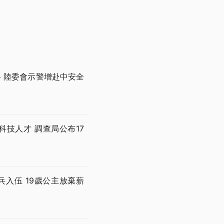
 陸委會示警增赴中安全
技人才 調查局公布17
兵入伍 19歲公主放棄薪