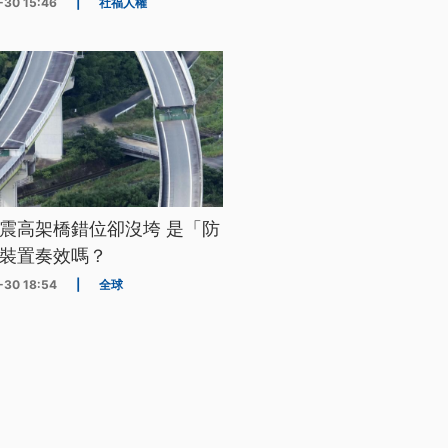
-30 15:46
|
社福人權
震高架橋錯位卻沒垮 是「防
裝置奏效嗎？
-30 18:54
|
全球