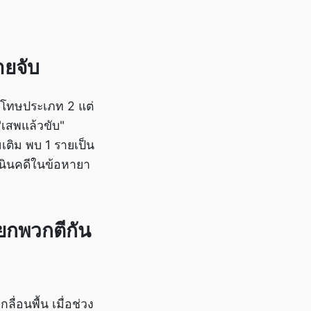
ยจับ
้โทษประเภท 2 แต่
"เสพแล้วขับ"
เติม พบ 1 รายเป็น
ำเนินคดีในข้อหายา
ยกพวกตีกัน
ื่อนพื้น เมื่อช่วง