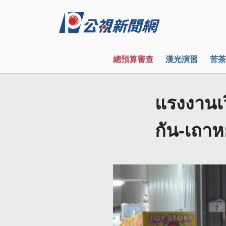
總預算審查
漢光演習
苦茶
แรงงานเว
กัน-เถา