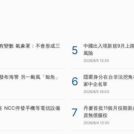
有變數 氣象署：不會形成三
中國出入境新規9月上路
5
風險
2026/8/5 12:35
發布海警 另一颱風「鯨魚」
隱匿身分在台非法挖角科
6
家中企名單
2026/8/5 16:03
任 NCC停發手機等電信設備
丹麥首批11個月役期新
7
資無償服役
2026/8/4 12:35