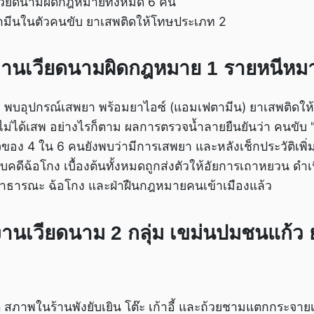
เวียดนามผิดกฎหมายทั้งหมด 6 คน
ีนในตัวคนขับ ยาเสพติดให้โทษประเภท 2
งานเวียดนามผิดกฎหมาย 1 รายหนีหมา
 พบอุปกรณ์เสพยา พร้อมยาไอซ์ (แอมเฟตามีน) ยาเสพติดให
าไม่ได้เสพ อย่างไรก็ตาม ผลการตรวจน้ำลายยืนยันว่า คนขับ 
อง 4 ใน 6 คนยังพบว่ามีการเสพยา และหลังเช็กประวัติเพิ่ม
ับคดีฉ้อโกง เบื้องต้นทั้งหมดถูกส่งตัวให้อัยการเถาหยวน ด
อสาธารณะ ฉ้อโกง และฝ่าฝืนกฎหมายคนเข้าเมืองแล้ว
านเวียดนาม 2 กลุ่ม เขม่นปมชนแก้ว 
 สภาพในร้านพังยับเยิน โต๊ะ เก้าอี้ และถ้วยชามแตกกระจายเกล