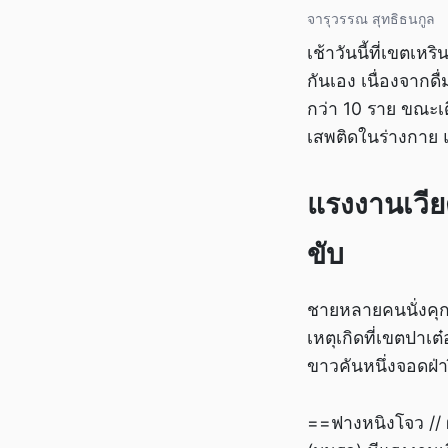
จารุวรรณ สุทธิธนกูล
เช้าวันนี้ที่เขตเ
กันเอง เนื่องจากดื
กว่า 10 ราย ขณะ
เสพติดในร่างกาย แ
แรงงานเวีย
ขับ
ชายหลายคนนั่งคุกเข
เหตุเกิดที่เขตปา
ขาวคันหนึ่งจอดฝ
==ฟางหนิงโจว // ผู