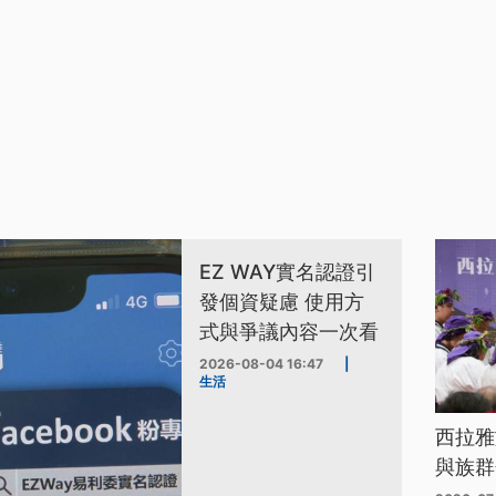
EZ WAY實名認證引
發個資疑慮 使用方
式與爭議內容一次看
2026-08-04 16:47
|
生活
西拉雅
與族群