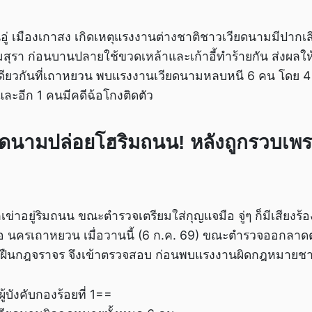
หรินอู่ เมืองเกาสง เกิดเหตุแรงงานต่างชาติชาวเวียดนามมีปาก
่มสุรา ก่อนบานปลายใช้ขวดเหล้าและเก้าอี้ทำร้ายกัน ส่งผลให้ม
เดียวกันที่เถาหยวน พบแรงงานเวียดนามหลบหนี 6 คน โดย
ละอีก 1 คนมีคดีฉ้อโกงติดตัว
ดนามปล่อยโฮริมถนน! หลังถูกรวบเพ
่าอยู่ริมถนน ขณะตำรวจเตรียมใส่กุญแจมือ จู่ๆ ก็มีเสียงร้องไ
เต๋อ นครเถาหยวน เมื่อวานนี้ (6 ก.ค. 69) ขณะตำรวจออกลาด
่าฝืนกฎจราจร จึงเข้าตรวจสอบ ก่อนพบแรงงานผิดกฎหมายช
้บังคับกองร้อยที่ 1==