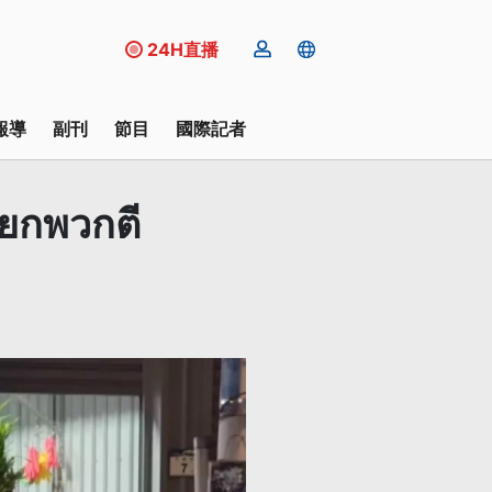
24H直播
報導
副刊
節目
國際記者
งยกพวกตี