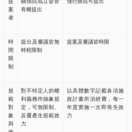
提
關係院或立委皆
僅行政院可提出
案
有權提出
者
時
提出及審議皆無
提案及審議皆時限
間
時程限制
限
制
規
對不特定人的權
以具體數字記載各項施
範
利義務作抽象規
政計畫所須經費，每一
對
定，可無限制、
年度實施一次即喪失效
象
反覆產生規範效
力
與
力
效