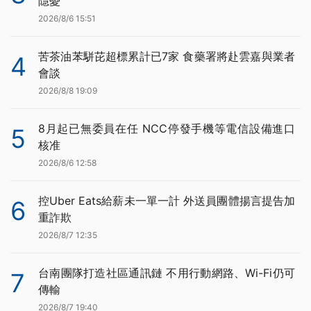
隱憂
2026/8/6 15:51
苦茶油苯駢芘超標累計已7家 食藥署將赴雲嘉與業者
4
會談
2026/8/8 19:09
8月起已無委員在任 NCC停發手機等電信設備進口
5
核准
2026/8/6 12:58
控Uber Eats給薪未一單一計 外送員團體揚言提告加
6
重詐欺
2026/8/7 12:35
台南團隊打造社區通訊鏈 不用行動網路、Wi-Fi仍可
7
傳輸
2026/8/7 19:40