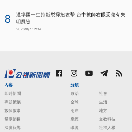
遭準國一生持斷裂掃把攻擊 台中教師右眼受傷有失
8
明風險
2026/8/7 12:34
內容
分類
即時新聞
政治
社會
專題策展
全球
生活
數位敘事
兩岸
地方
當期節目
產經
文教科技
深度報導
環境
社福人權