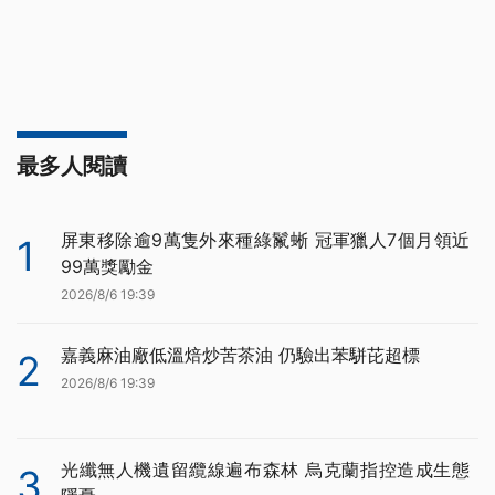
最多人閱讀
屏東移除逾9萬隻外來種綠鬣蜥 冠軍獵人7個月領近
1
99萬獎勵金
2026/8/6 19:39
嘉義麻油廠低溫焙炒苦茶油 仍驗出苯駢芘超標
2
2026/8/6 19:39
光纖無人機遺留纜線遍布森林 烏克蘭指控造成生態
3