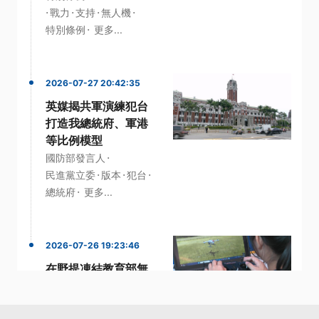
·
·
·
·
戰力
支持
無人機
·
特別條例
更多...
2026-07-27 20:42:35
英媒揭共軍演練犯台
打造我總統府、軍港
等比例模型
·
國防部發言人
·
·
·
民進黨立委
版本
犯台
·
總統府
更多...
2026-07-26 19:23:46
在野提凍結教育部無
人機預算 綠委批扼殺
人才培育