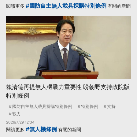
·
·
人才
國民黨立委
#國防自主無人載具採購特別條例
閱讀更多
有關的新聞
·
·
教育部
民進黨立委
·
無人機
更多...
賴清德再提無人機戰力重要性 盼朝野支持政院版
特別條例
國防自主無人載具採購特別條例
特別條例
支持
戰力
...
2026/7/29 12:34
#無人機條例
閱讀更多
有關的新聞