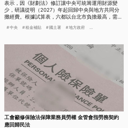
表示，因《財劃法》修訂讓中央可統籌運用財源變
少，研議從明（2027）年起回歸中央與地方共同分
攤經費。根據試算表，六都以台北市負擔最高，需自
籌4成，市長蔣萬安呼籲不要有「中央請客、地方買
中央
租金補貼
國土署
地方政府
...
單」的感覺。而高雄市府憂心會排擠社福與其他政策
推動，喊話補貼經費應由中央全額負擔。
工會籲修保險法保障業務員勞權 金管會指勞務契約
應回歸民法