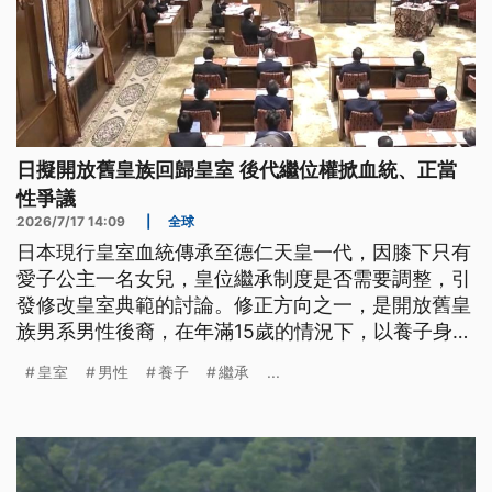
日擬開放舊皇族回歸皇室 後代繼位權掀血統、正當
性爭議
2026/7/17 14:09
|
全球
日本現行皇室血統傳承至德仁天皇一代，因膝下只有
愛子公主一名女兒，皇位繼承制度是否需要調整，引
發修改皇室典範的討論。修正方向之一，是開放舊皇
族男系男性後裔，在年滿15歲的情況下，以養子身分
回歸皇室。不過，這些養子本身並不具備皇位繼承資
皇室
男性
養子
繼承
...
格，但養子的後代男性子孫，依照男系血統原則，仍
可能取得皇位繼承順位。由於部分後裔與現任天皇的
血緣關係，相隔達36至38等親，引發外界對血統延
續與繼承正當性的爭議。