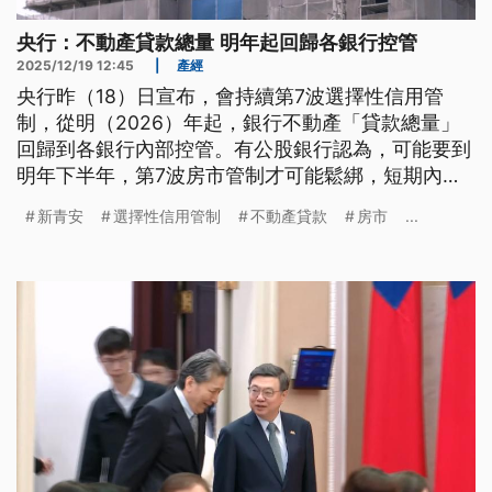
央行：不動產貸款總量 明年起回歸各銀行控管
2025/12/19 12:45
|
產經
央行昨（18）日宣布，會持續第7波選擇性信用管
制，從明（2026）年起，銀行不動產「貸款總量」
回歸到各銀行內部控管。有公股銀行認為，可能要到
明年下半年，第7波房市管制才可能鬆綁，短期內房
市交易量難以復甦，房價預估會維持盤整。至於新青
新青安
選擇性信用管制
不動產貸款
房市
...
安上路，引發房市迅速升溫，央行總裁楊金龍坦言，
處理新青安的代價很高。有專家認為，可能是房價跌
幅達不到央行預期，萬一新青安2.0再持續上路，打
房效果恐怕再打折。