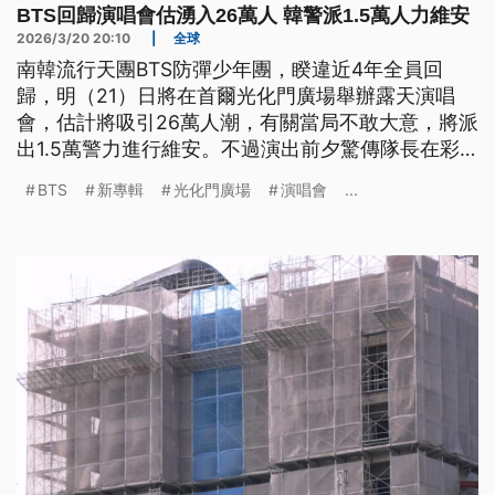
BTS回歸演唱會估湧入26萬人 韓警派1.5萬人力維安
2026/3/20 20:10
|
全球
南韓流行天團BTS防彈少年團，睽違近4年全員回
歸，明（21）日將在首爾光化門廣場舉辦露天演唱
會，估計將吸引26萬人潮，有關當局不敢大意，將派
出1.5萬警力進行維安。不過演出前夕驚傳隊長在彩
排時腳踝受傷，但還是會打著石膏上場。
BTS
新專輯
光化門廣場
演唱會
...