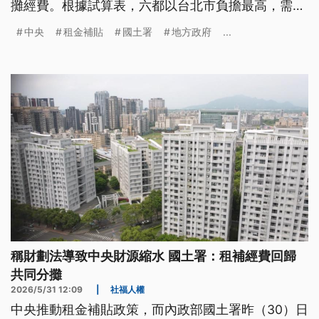
攤經費。根據試算表，六都以台北市負擔最高，需自
籌4成，市長蔣萬安呼籲不要有「中央請客、地方買
中央
租金補貼
國土署
地方政府
...
單」的感覺。而高雄市府憂心會排擠社福與其他政策
推動，喊話補貼經費應由中央全額負擔。
稱財劃法導致中央財源縮水 國土署：租補經費回歸
共同分攤
2026/5/31 12:09
|
社福人權
中央推動租金補貼政策，而內政部國土署昨（30）日