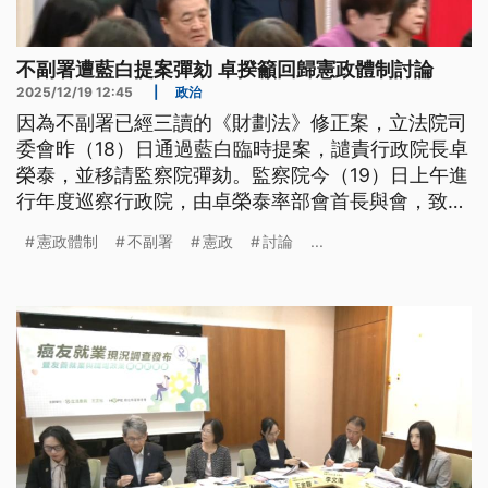
不副署遭藍白提案彈劾 卓揆籲回歸憲政體制討論
2025/12/19 12:45
|
政治
因為不副署已經三讀的《財劃法》修正案，立法院司
委會昨（18）日通過藍白臨時提案，譴責行政院長卓
榮泰，並移請監察院彈劾。監察院今（19）日上午進
行年度巡察行政院，由卓榮泰率部會首長與會，致詞
的時候他特別強調，「不副署」是「不得不」的作
憲政體制
不副署
憲政
討論
...
為，喊話朝野回歸憲政體制來討論。