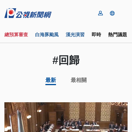
總預算審查
白海豚颱風
漢光演習
即時
熱門議題
#回歸
最新
最相關