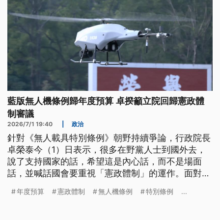
藍版無人機條例歸年度預算 卓揆籲立院回歸憲政體
制審議
2026/7/1 19:40
|
政治
針對《無人載具特別條例》朝野持續爭論，行政院長
卓榮泰今（1）日表示，很多在野黨人士到國外去，
說了支持國家的話，希望這是內心話，而不是場面
話，並喊話國會要重視「憲政體制」的運作。面對敵
情威脅，陸軍裝甲542旅今日則是在屏東三軍聯訓基
年度預算
憲政體制
無人機條例
特別條例
...
地火力全開，進行「聯勇操演」，場面震撼。