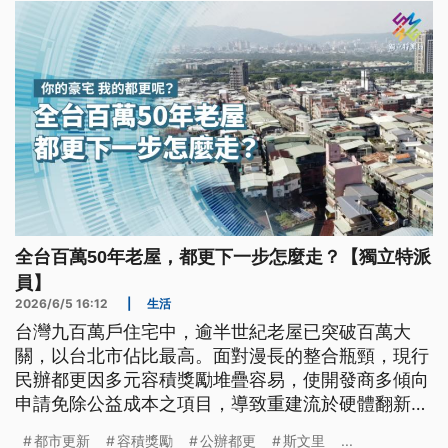
全台百萬50年老屋，都更下一步怎麼走？【獨立特派
員】
2026/6/5 16:12
|
生活
台灣九百萬戶住宅中，逾半世紀老屋已突破百萬大
關，以台北市佔比最高。面對漫長的整合瓶頸，現行
民辦都更因多元容積獎勵堆疊容易，使開發商多傾向
申請免除公益成本之項目，導致重建流於硬體翻新，
缺乏公共機能。如何透過容積制度變革將利益與公益
都市更新
容積獎勵
公辦都更
斯文里
...