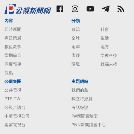
內容
分類
即時新聞
政治
社會
專題策展
全球
生活
數位敘事
兩岸
地方
當期節目
產經
文教科技
深度報導
環境
社福人權
觀點
公廣集團
主題網站
公共電視
我們的島
PTS TW
獨立特派員
公視台語台
有話好說
中華電視公司
P#新聞實驗室
客家電視台
PNN新聞議題中心