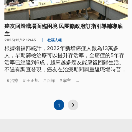
癌友回歸職場面臨困境 民團籲政府訂指引導輔導雇
主
2025/12/12 12:45
|
社福人權
根據衛福部統計，2022年新增癌症人數為13萬多
人，早期篩檢治療可以提升存活率，全癌症的5年存
活率已經達到6成，越來越多癌友能康復回歸生活。
不過有調查發現，癌友在治療期間與重返職場時普遍
面臨制度不足、溝通不明確及企業缺乏支持等3大困
治療
王正旭
回歸
雇主
...
境。
1