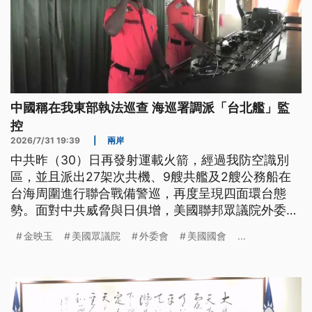
中國稱在我東部執法巡查 海巡署調派「台北艦」監
控
2026/7/31 19:39
|
兩岸
中共昨（30）日再發射運載火箭，經過我防空識別
區，並且派出27架次共機、9艘共艦及2艘公務船在
台海周圍進行聯合戰備警巡，再度呈現四面環台態
勢。面對中共威脅與日俱增，美國聯邦眾議院外委會
亞太小組主席金映玉呼籲，立法院應儘速通過《無人
金映玉
美國眾議院
外委會
美國國會
...
載具條例》。至於中國海警今（31）日聲稱，在台灣
東部執法巡查，海巡署駁斥是「假執法、真擴權」的
認知作戰，已調派「台北艦」全程監控。