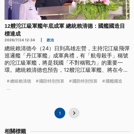
12艘沱江級軍艦年底成軍 總統賴清德：國艦國造目
標達成
2026/7/24 12:34
|
政治
總統賴清德今（24）日到高雄左營，主持沱江級飛彈
巡邏艦「丹江軍艦」成軍典禮，有「航母殺手」稱號
的沱江級軍艦，將是我國「不對稱戰力」的重要一
環。總統賴清德也預告，12艘沱江級軍艦、將在今
（2026）年底前正式成軍，肩負守護海疆任務。
總統賴清德
國防特別預算
國防特別預算
國艦國造
...
1
相關標籤