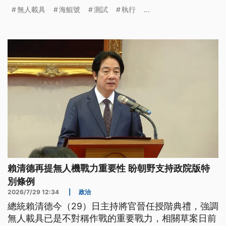
頻繁海測。專家表示，海鯤號近2次到外海都有啟動
無人載具
海鯤號
測試
執行
...
柴油引擎充電，很可能就是為後續耐航測試做預演，
顯見已進入最後關鍵驗證階段。
賴清德再提無人機戰力重要性 盼朝野支持政院版特
別條例
2026/7/29 12:34
|
政治
總統賴清德今（29）日主持將官晉任授階典禮，強調
無人載具已是不對稱作戰的重要戰力，相關草案日前