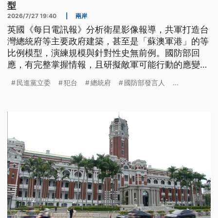
型
2026/7/27 19:40
|
兩岸
英國《每日電訊報》分析衛星影像報導，共軍打造台
灣總統府等主要政府建築，甚至是「蘇澳軍港」的等
比例模型，演練規模與針對性史無前例。國防部回
應，有完整掌握情報，且研擬敵軍可能行動的應變措
施。另外，立法院3個委員今（27）日聯席審查，朝
民進黨立委
犯台
總統府
國防部發言人
...
野提出共14個版本的《無人載具採購條例》，朝野各
有堅持，最後有13案送出委員會，進入黨團協商。