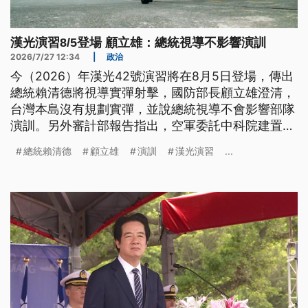
漢光演習8/5登場 顧立雄：總統視導不影響演訓
2026/7/27 12:34
|
政治
今（2026）年漢光42號演習將在8月5日登場，傳出
總統賴清德將視導實彈射擊，國防部長顧立雄澄清，
台灣本島沒有規劃實彈，並說總統視導不會影響部隊
演訓。另外審計部報告指出，空軍委託中科院建置遙
控無人機防禦系統，相關頻段沒有涵蓋中國近年的新
總統賴清德
顧立雄
演訓
漢光演習
...
機型，國防部回應，將用系統更新的方式加入。