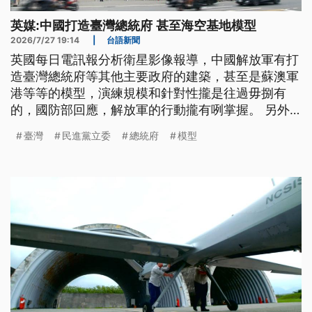
英媒:中國打造臺灣總統府 甚至海空基地模型
2026/7/27 19:14
|
台語新聞
英國每日電訊報分析衛星影像報導，中國解放軍有打
造臺灣總統府等其他主要政府的建築，甚至是蘇澳軍
港等等的模型，演練規模和針對性攏是往過毋捌有
的，國防部回應，解放軍的行動攏有咧掌握。 另外
立法院今仔日(7/27)也聯席審查朝野提出共14個版本
臺灣
民進黨立委
總統府
模型
的無人載具採購條例，朝野攏有家己的堅持，最後民
進黨立委鍾佳濱版本另外訂時間審查，其他13案的內
容全數保留送出委員會進入黨團協商。（新聞標題、
導言為台語文）