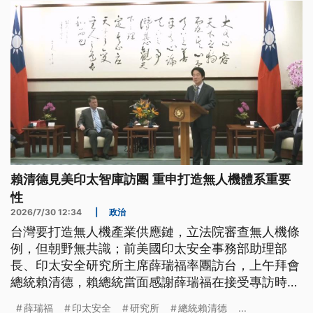
賴清德見美印太智庫訪團 重申打造無人機體系重要
性
2026/7/30 12:34
|
政治
台灣要打造無人機產業供應鏈，立法院審查無人機條
例，但朝野無共識；前美國印太安全事務部助理部
長、印太安全研究所主席薛瑞福率團訪台，上午拜會
總統賴清德，賴總統當面感謝薛瑞福在接受專訪時，
向國人說明台灣無人機體系的重要性。薛瑞福表示，
薛瑞福
印太安全
研究所
總統賴清德
...