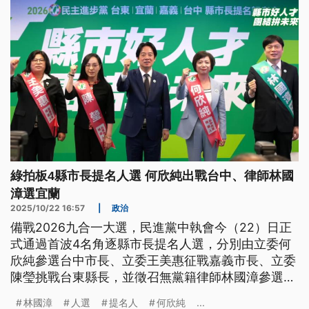
綠拍板4縣市長提名人選 何欣純出戰台中、律師林國
漳選宜蘭
2025/10/22 16:57
|
政治
備戰2026九合一大選，民進黨中執會今（22）日正
式通過首波4名角逐縣市長提名人選，分別由立委何
欣純參選台中市長、立委王美惠征戰嘉義市長、立委
陳瑩挑戰台東縣長，並徵召無黨籍律師林國漳參選宜
蘭縣長。
林國漳
人選
提名人
何欣純
...