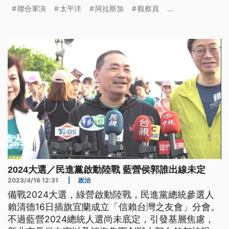
者認為，這是臺美軍事交流閣較密切的訊號。（新聞
聯合軍演
太平洋
阿拉斯加
觀察員
...
標題、導言為台語文）
2024大選／民進黨啟動陸戰 藍營侯郭誰出線未定
2023/4/16 12:31
|
政治
備戰2024大選，綠營啟動陸戰，民進黨總統參選人
賴清德16日插旗宜蘭成立「信賴台灣之友會」分會。
不過藍營2024總統人選尚未底定，引發基層焦慮，