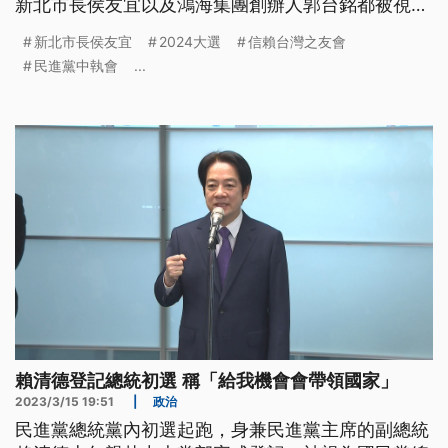
新北市長侯友宜以及鴻海集團創辦人郭台銘都被視為
熱門人選。侯友宜用馬拉松接力賽比喻總統大選，團
新北市長侯友宜
2024大選
信賴台灣之友會
隊一起跑會更久、更遠、更好。
民進黨中執會
...
賴清德登記總統初選 稱「給我機會會帶領國家」
2023/3/15 19:51
|
政治
民進黨總統黨內初選起跑，身兼民進黨主席的副總統