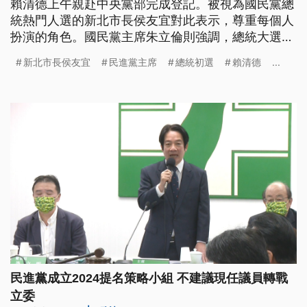
賴清德上午親赴中央黨部完成登記。被視為國民黨總
統熱門人選的新北市長侯友宜對此表示，尊重每個人
扮演的角色。國民黨主席朱立倫則強調，總統大選要
避免一切爭議、團結力量。藍營選策會人選也出爐，
新北市長侯友宜
民進黨主席
總統初選
賴清德
...
由秘書長黃健庭擔召集人，委員包含現任立委傅崐
萁、台南市前議長李全教等人。
民進黨成立2024提名策略小組 不建議現任議員轉戰
立委