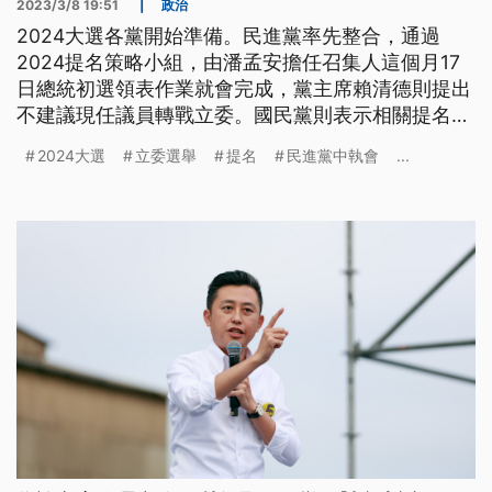
2023/3/8 19:51
|
政治
2024大選各黨開始準備。民進黨率先整合，通過
2024提名策略小組，由潘孟安擔任召集人這個月17
日總統初選領表作業就會完成，黨主席賴清德則提出
不建議現任議員轉戰立委。國民黨則表示相關提名從
今（8）日開始，朱立倫表示沒有任何個人考量，預
2024大選
立委選舉
提名
民進黨中執會
...
計下週成立選戰策略會報，但總統提名的時程方法都
還沒有答案。