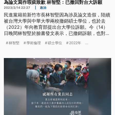
為論文寫作瑕疵致歉 林智堅：已撤回對台大訴願
2023/2/14 22:27
|
政治
民進黨籍前新竹市長林智堅因為涉及論文造假，陸續
被台灣大學與中華大學兩校撤銷碩士學位，也於去
（2022）年向教育部提出台大學位訴願。今（14）
日晚間林智堅於臉書發文表示，已撤銷訴願，也對論
文寫作有瑕疵一事致歉。
林智堅
學術倫理
碩士學位
2022年
...