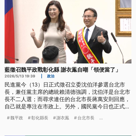
藍徵召魏平政戰彰化縣 謝衣鳯自嘲「領便當了」
2026/5/13 19:39
|
政治
民進黨今（13）日正式徵召立委沈伯洋參選台北市
長，兼任黨主席的總統賴清德強調，沈伯洋是台北市
長不二人選；而尋求連任的台北市長蔣萬安則回應，
自己就是專注在市政上。另外，國民黨今日也正式拍
板彰化縣長人選，徵召前考紀會主委魏平政出戰。原
魏平政
彰化縣長
謝衣鳯
台北市長
...
本有意角逐的謝衣鳯自嘲，在這肥皂劇中「領便當
了」；黨主席鄭麗文則表示，過程中有很多遺珠，但
希望大家為大局奮鬥。