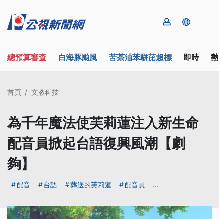
總預算審查
白海豚颱風
苦茶油苯駢芘超標
即時
熱
首頁
文教科技
為千年魔法使芙莉蓮注入新生命
配音員掀起台語復興風潮【劇
夠】
配音
台語
葬送的芙莉蓮
配音員
...