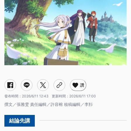
怎麼替千年魔法使配音？傅暐霖、詹雅菁：在平淡語調中詮釋權威與喜怒
台語沒「魔物」翻成「妖怪」好嗎？離譜不直翻用「譀呱呱」
從配音工作到掌控全局，台語替角色打破邊界想像
配音是靈魂的傳導，替語言找到繼續存在的方式
讚
哀樂
發布時間：
2026/6/11 12:43
更新時間：
2026/6/11 17:00
撰文／張雅雯 責任編輯／許容榕 核稿編輯／李羏