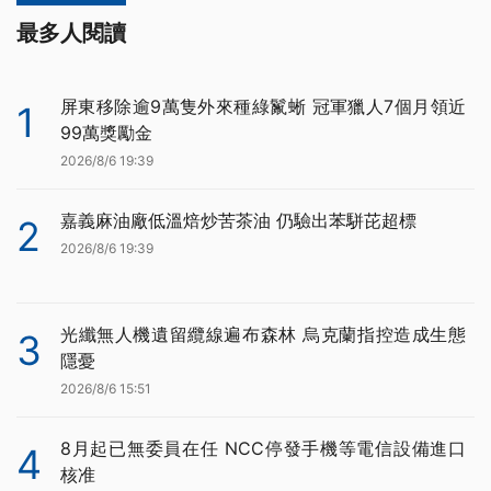
最多人閱讀
屏東移除逾9萬隻外來種綠鬣蜥 冠軍獵人7個月領近
1
99萬獎勵金
2026/8/6 19:39
嘉義麻油廠低溫焙炒苦茶油 仍驗出苯駢芘超標
2
2026/8/6 19:39
光纖無人機遺留纜線遍布森林 烏克蘭指控造成生態
3
隱憂
2026/8/6 15:51
8月起已無委員在任 NCC停發手機等電信設備進口
4
核准