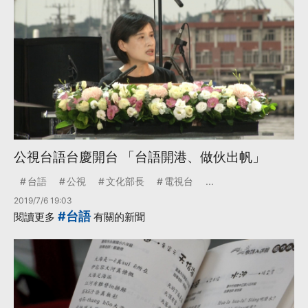
公視台語台慶開台 「台語開港、做伙出帆」
台語
公視
文化部長
電視台
...
2019/7/6 19:03
#台語
閱讀更多
有關的新聞