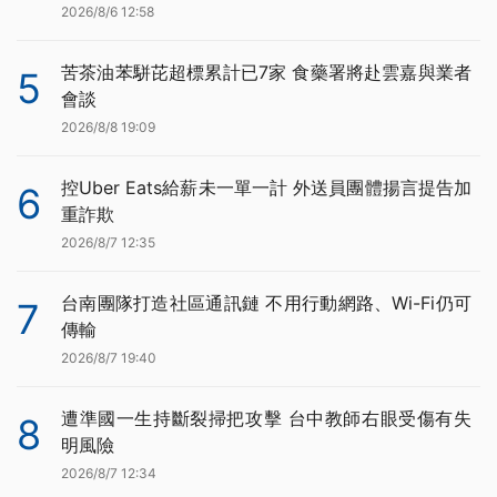
2026/8/6 12:58
苦茶油苯駢芘超標累計已7家 食藥署將赴雲嘉與業者
5
會談
2026/8/8 19:09
控Uber Eats給薪未一單一計 外送員團體揚言提告加
6
重詐欺
2026/8/7 12:35
台南團隊打造社區通訊鏈 不用行動網路、Wi-Fi仍可
7
傳輸
2026/8/7 19:40
遭準國一生持斷裂掃把攻擊 台中教師右眼受傷有失
8
明風險
2026/8/7 12:34