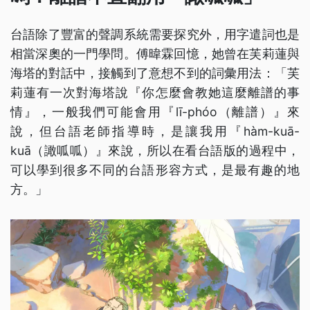
台語除了豐富的聲調系統需要探究外，用字遣詞也是
相當深奧的一門學問。傅暐霖回憶，她曾在芙莉蓮與
海塔的對話中，接觸到了意想不到的詞彙用法：「芙
莉蓮有一次對海塔說『你怎麼會教她這麼離譜的事
情』，一般我們可能會用『lī-phóo（離譜）』來
說，但台語老師指導時，是讓我用『hàm-kuā-
kuā（譀呱呱）』來說，所以在看台語版的過程中，
可以學到很多不同的台語形容方式，是最有趣的地
方。」