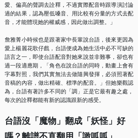
愛、偏高的聲調去詮釋，不過實際配音時跟導演討論
過的結果，認為壓低嗓音、用比較有分量的方式去配
音，才能體現她的權威感，因此做出調整。」
詹雅菁小時候也是跟著家中長輩說台語，後來更因為
愛上楊麗花歌仔戲，台語便成為她生活中必不可缺的
語言之一，即使台語配音對她來說並非難事，卻也有
過一段適應期，「角色在說台語的同時，動畫上會有
字幕對照，我們其實無法去做隨興發揮，必須照著配
音稿的內容，做出精確、標準的配音。」但她樂觀認
為，台語有著許多不同的「調」正是它最有趣之處，
每次的詮釋都能有新的認識跟新的感受。
台語沒「魔物」翻成「妖怪」好
嗎？離譜不直翻用「譀呱呱」