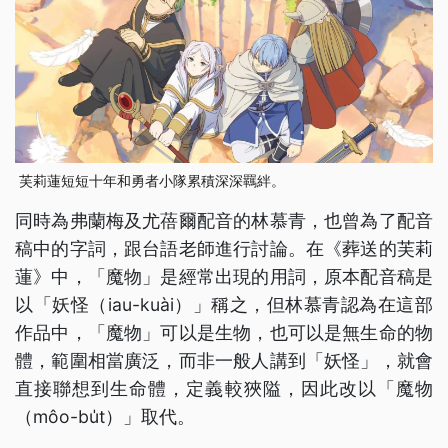
芙莉蓮短短十年和勇者小隊累積深深羈絆。
同時為弗蘭梅及尤蓓爾配音的林慕青，也曾為了配音
稿中的字詞，跟台語老師進行討論。在《葬送的芙莉
蓮》中，「魔物」是經常出現的用詞，原本配音稿是
以「妖怪（iau-kuài）」稱之，但林慕青認為在這部
作品中，「魔物」可以是生物，也可以是無生命的物
體，範圍相當廣泛，而非一般人講到「妖怪」，就會
直接聯想到生命體，定義較狹隘，因此改以「魔物
（môo-bu̍t）」取代。