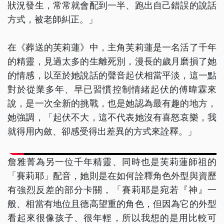
狀況發生，常常就會配到一半、跑出自己錯誤的說話
方式，被老師糾正。」
在《葬送的芙莉蓮》中，主角芙莉蓮是一名活了千年
的精靈，見過太多的生離死別，漫長的歲月磨損了她
的情感，以至於她說話的聲音起伏相當平淡，這一點
對於從業多年、早已習慣控制情緒起伏的傅暐霖來
說，是一次全新的挑戰，也是她認為最有趣的地方，
她強調，「起伏不大，這不代表她沒有喜怒哀樂，我
就得用內斂、卻感受得出差異的方式來詮釋。」
詹雅菁為另一位千年精靈、同時也是芙莉蓮師祖的
「賽莉耶」配音，她則是在如何詮釋角色外型與資歷
有強烈反差的部分卡關，「賽莉耶是宛若『神』一
般、相當有地位且德高望重的角色，但因為它的外型
看起來很像孩子、很年輕，所以我想的是用比較可