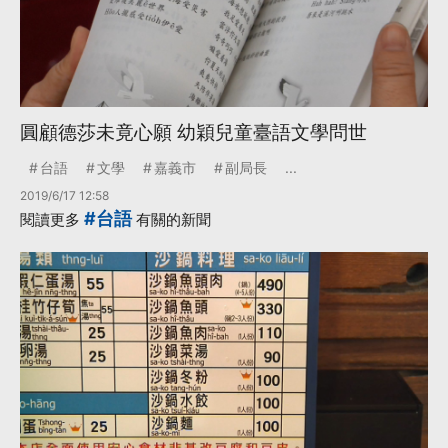
圓顧德莎未竟心願 幼穎兒童臺語文學問世
台語
文學
嘉義市
副局長
...
2019/6/17 12:58
#台語
閱讀更多
有關的新聞