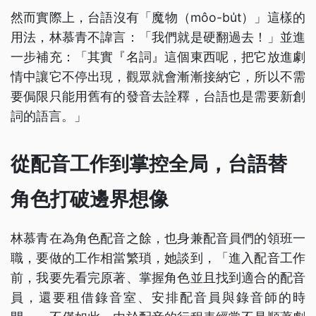
然而實際上，台語沒有「魔物（môo-bu̍t）」這樣的
用法，林慕青不諱言：「我們就是硬翻過去！」並進
一步補充：「其實『名詞』這個東西呢，把它放進劇
情中讓它不停出現，觀眾就會漸漸接納它，所以不需
要侷限只能用舊有的發音去詮釋，台語也是需要新創
詞的語言。」
從配音工作到掌控全局，台語替
角色打破邊界想像
林慕青在為角色配音之餘，也身兼配音員們的領班一
職，要做的工作相當繁瑣，她談到，「進入配音工作
前，我要先看完原著、掌握角色並且找到適合的配音
員，還要租借錄音室、安排配音員與錄音師的時