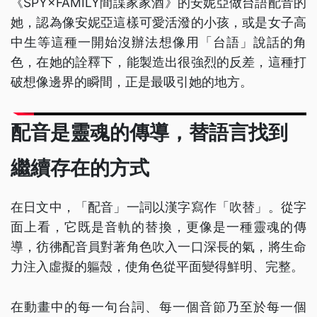
《SPY×FAMILY間諜家家酒》的安妮亞做台語配音的
她，認為像安妮亞這樣可愛活潑的小孩，或是女子高
中生等這種一開始沒辦法想像用「台語」說話的角
色，在她的詮釋下，能製造出很強烈的反差，這種打
破想像邊界的瞬間，正是最吸引她的地方。
配音是靈魂的傳導，替語言找到
繼續存在的方式
在日文中，「配音」一詞以漢字寫作「吹替」。從字
面上看，它既是音軌的替換，更像是一種靈魂的傳
導，彷彿配音員對著角色吹入一口深長的氣，將生命
力注入虛擬的軀殼，使角色從平面變得鮮明、完整。
在動畫中的每一句台詞、每一個音節乃至於每一個