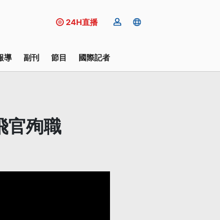
24H直播
報導
副刊
節目
國際記者
2飛官殉職