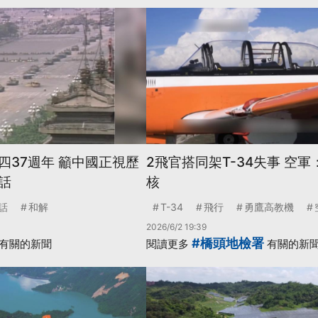
四37週年 籲中國正視歷
2飛官搭同架T-34失事 空
話
核
話
和解
T-34
飛行
勇鷹高教機
2026/6/2 19:39
#橋頭地檢署
有關的新聞
閱讀更多
有關的新