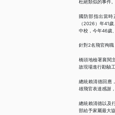
杜絕類似的事件
國防部指出當時
（2026）年41
中校，今年46歲、
針對2名飛官殉
橋頭地檢署襄閱
故現場進行勘驗
總統賴清德回應
雄飛官表達感謝
總統賴清德以及
部給予家屬最大