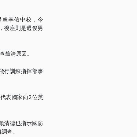
是盧季佑中校，今
小時，後座則是過俊男
查釐清原因。
飛行訓練指揮部事
代表國家向2位英
賴清德也指示國防
組調查。