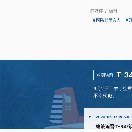
陳娉婷
/
編輯
國防部發言人
T-
相關議題
6月2日上午，空
不幸殉職。
2026-06-17 19:53:
總統追晉T-34