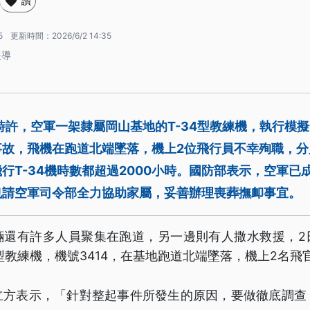
讚
5
更新時間：
2026/6/2 14:35
報導
時許，空軍一架隸屬岡山基地的T-34型教練機，執行模
事故，飛機在跑道北端墜落，機上2位飛行員不幸殉職，分
行T-34機時數都超過2000小時。國防部表示，空軍已
也請空軍司令部全力協助家屬，妥善辦理喪葬撫卹事宜。
輛還有許多人員聚集在跑道，另一邊則有人撒水救援，2
4型教練機，機號3414，在基地跑道北端墜落，機上2名飛
立方表示，「針對整起事件所發生的原因，要做徹底調查