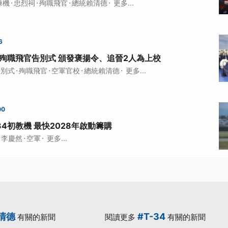
·
·
·
·
練機
忠烈祠
殉職飛官
總統賴清德
更多...
6
4殉職飛官告別式 頒發褒揚令、追晉2人為上校
·
·
·
·
告別式
殉職飛官
空軍官校
總統賴清德
更多...
00
34初教機 最快2028年啟動籌購
·
·
李慶然
空軍
更多...
清德
#T-34
有關的新聞
閱讀更多
有關的新聞