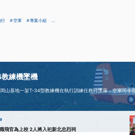
飛行
空軍
專案小組
...
34教練機墜機
軍岡山基地一架T-34型教練機在執行訓練任務時墜落，空軍司令
39
殉職飛官為上校 2人將入祀新北忠烈祠