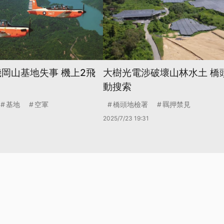
機岡山基地失事 機上2飛
大樹光電涉破壞山林水土 橋
動搜索
基地
空軍
橋頭地檢署
羈押禁見
2025/7/23 19:31