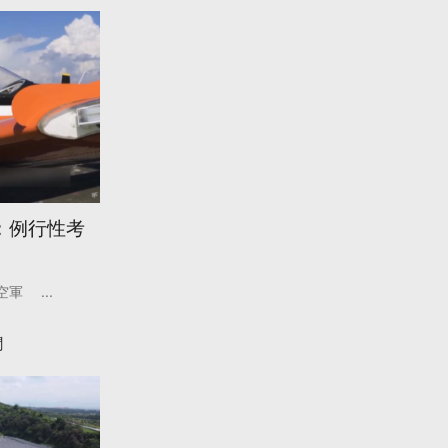
軍：例行性考
空軍
...
聞