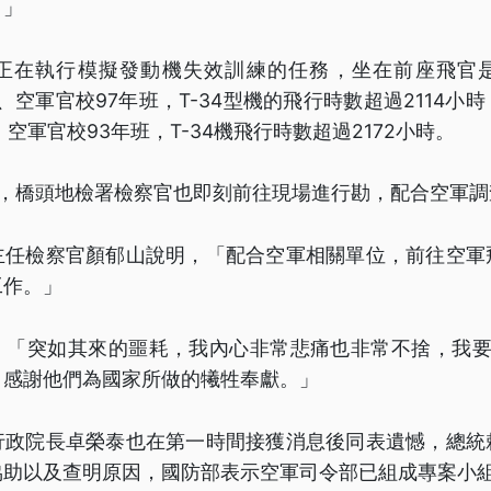
。」
正在執行模擬發動機失效訓練的任務，坐在前座飛官
歲、空軍官校97年班，T-34型機的飛行時數超過2114
空軍官校93年班，T-34機飛行時數超過2172小時。
職，橋頭地檢署檢察官也即刻前往現場進行勘，配合空軍調
主任檢察官顏郁山說明，「配合空軍相關單位，前往空軍
工作。」
，「突如其來的噩耗，我內心非常悲痛也非常不捨，我要
，感謝他們為國家所做的犧牲奉獻。」
行政院長卓榮泰也在第一時間接獲消息後同表遺憾，總統
協助以及查明原因，國防部表示空軍司令部已組成專案小