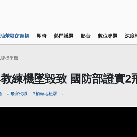
油苯駢芘超標
即時
熱門議題
影音
數位專題
深度
4教練機墜機
34教練機墜毀致 國防部證實
德
飛官殉職
橋頭地檢署
...