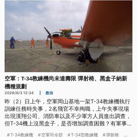
空軍：T-34教練機尚未達壽限 彈射椅、黑盒子納新
機種規劃
2026/6/3 12:34
|
政治
昨（2）日上午，空軍岡山基地一架T-34教練機執行
訓練任務時失事，2名飛官不幸殉職，上午失事現場
出現漢翔公司、消防車以及不少軍方人員進出調查，
但T-34機上沒黑盒子，是否增加調查困難？有軍事專
家認為，事發地點在軍機場，掌握完整紀錄不難，空
T-34教練機
空軍司令部
T-34型教練機
彈射椅
...