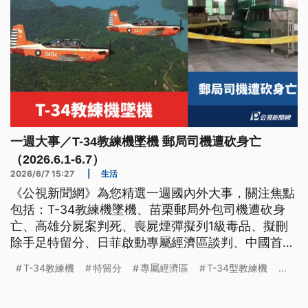
一週大事／T-34教練機墜機 郵局司機遭砍身亡
（2026.6.1-6.7）
2026/6/7 15:27
|
生活
《公視新聞網》為您精選一週國內外大事，關注焦點
包括：T-34教練機墜機、苗栗郵局外包司機遭砍身
亡、高雄分屍案判死、喪屍煙彈擬列1級毒品、擬刪
除手足特留分、日菲啟動專屬經濟區談判、中國首禁
六四悼念儀式、南韓地方選舉選票短缺。
T-34教練機
特留分
專屬經濟區
T-34型教練機
...