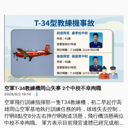
軍司令部強調，T-34型教練機壽期都未達壽限，且機
務狀況正常，後勤零附件供補也沒問題，會將彈射座
椅、黑盒子納入規劃，依期程推動新機籌購事宜。
空軍T-34教練機岡山失事 2个中校不幸殉職
2026/6/2 19:14
|
空軍飛行訓練指揮部一隻T34教練機，初二早起佇高
雄岡山空軍基地執行訓練任務的時，雄雄失去控制，
佇咧8點空8分左右摔佇咧跑道頂懸，飛行機頂懸兩位
中校不幸殉職。 軍方表示目前飛官遺體已經完成相