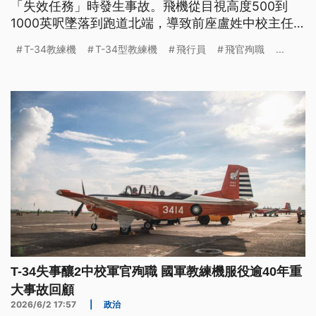
「失效任務」時發生事故。飛機從目視高度500到
1000英呎墜落到跑道北端，導致前座盧姓中校主任
教官以及後座過姓中校考核官」不幸殉職。兩人總飛
T-34教練機
T-34型教練機
飛行員
飛官殉職
...
行時數都超過2000小時，初步調查，兩人已經執行4
航次訓練，卻在第5航次時墜落，而失事前飛行員沒
有求救呼叫，也沒有反映異常狀況，專案小組將徹查
原因。空軍已下令同機型飛機全面停飛檢查，總統賴
清德也要求空軍全力協助家屬妥善辦理喪葬撫卹事
宜。
T-34失事釀2中校軍官殉職 國軍教練機服役逾40年重
大事故回顧
2026/6/2 17:57
|
政治