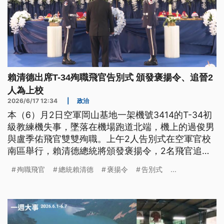
賴清德出席T-34殉職飛官告別式 頒發褒揚令、追晉2
人為上校
2026/6/17 12:34
|
政治
本（6）月2日空軍岡山基地一架機號3414的T-34初
級教練機失事，墜落在機場跑道北端，機上的過俊男
與盧季佑飛官雙雙殉職。上午2人告別式在空軍官校
南區舉行，賴清德總統將頒發褒揚令，2名飛官追晉
為空軍上校，只是原先軍方將由4架T-34教練機編隊
殉職飛官
總統賴清德
褒揚令
告別式
...
飛越會場上空，以軍事傳統缺席隊形衝場向飛官致
敬，卻因天候不佳決定取消。