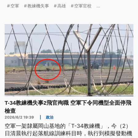
驗送去殯儀館，因為T-34教練機無烏盒仔，規个訓練
空軍
教練機失事
高雄
空軍官校
...
過程嘛攏無異狀抑是共基地喝救命，詳細的失事原因
閣需要等待進一步的調查。（新聞標題、導言為台語
文）
T-34教練機失事2飛官殉職 空軍下令同機型全面停飛
檢查
2026/6/2 19:39
|
政治
空軍一架隸屬岡山基地的「T-34教練機」，今（2）
日清晨執行起落航線訓練科目時，執行到模擬發動機