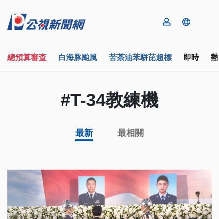
總預算審查
白海豚颱風
苦茶油苯駢芘超標
即時
熱
#T-34教練機
最新
最相關