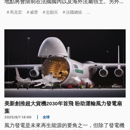
地點將會限制在法國國內以及海外法屬領土。另外，
瑞士也打算發起公投，將兵役制度改為不分男女的
馬克宏
威脅
志願兵
法國總統
...
「全民服役制」，來取代現行的「男性強制兵役
制」。
美新創推超大貨機2030年首飛 盼助運輸風力發電扇
葉
2025/8/1 14:00
|
全球
風力發電是未來再生能源的要角之一，但除了發電機