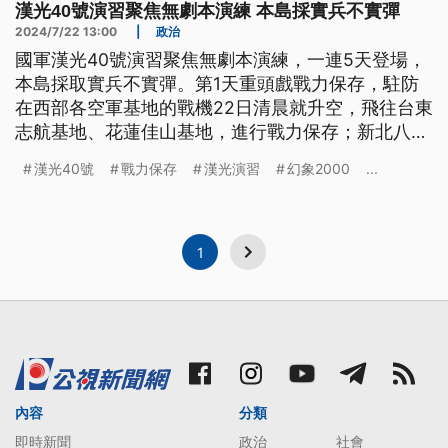
漢光40號演習聚焦無劇本演練 本島採實兵不實彈
2024/7/22 13:00
|
政治
國軍漢光40號演習聚焦無劇本演練，一連5天登場，
本島採取實兵不實彈。第1天重頭戲戰力保存，駐防
在西部各空軍基地的戰機22日清晨就升空，飛往台東
志航基地、花蓮佳山基地，進行戰力保存；新北八里
則進行自強演習，徵用民間車輛協助載運阻絕設施的
漢光40號
戰力保存
漢光演習
幻象2000
...
物資。此外，14天的教召部隊也投入漢光演習，將參
與夜間作戰、進行守備任務。
1
內容
分類
即時新聞
政治
社會