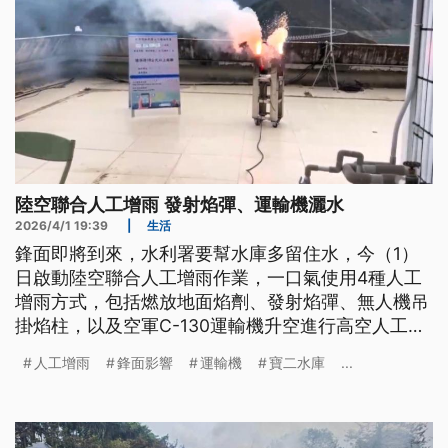
陸空聯合人工增雨 發射焰彈、運輸機灑水
2026/4/1 19:39
|
生活
鋒面即將到來，水利署要幫水庫多留住水，今（1）
日啟動陸空聯合人工增雨作業，一口氣使用4種人工
增雨方式，包括燃放地面焰劑、發射焰彈、無人機吊
掛焰柱，以及空軍C-130運輸機升空進行高空人工增
雨。氣象署預估，4日週六當日雨勢最為明顯，水利
人工增雨
鋒面影響
運輸機
寶二水庫
...
署表示將視降雨情況，針對石門水庫以南區域，啟動
增雨作業。