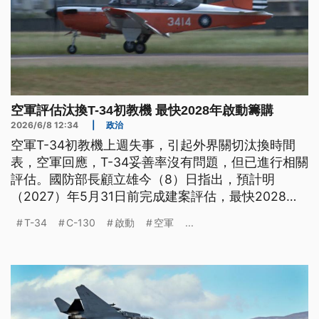
空軍評估汰換T-34初教機 最快2028年啟動籌購
2026/6/8 12:34
|
政治
空軍T-34初教機上週失事，引起外界關切汰換時間
表，空軍回應，T-34妥善率沒有問題，但已進行相關
評估。國防部長顧立雄今（8）日指出，預計明
（2027）年5月31日前完成建案評估，最快2028年
啟動籌購作業。另外，我方向美採購66架F-16V，搭
T-34
C-130
啟動
空軍
...
載AN/ALQ-254電戰系統，傳出與美軍預計更換的
AN/ALQ-257電戰系統，兩款大不同，被質疑違反立
法院主決議；顧立雄回應，ALQ-254符合我方需求。