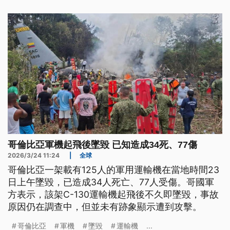
哥倫比亞軍機起飛後墜毀 已知造成34死、77傷
2026/3/24 11:24
|
全球
哥倫比亞一架載有125人的軍用運輸機在當地時間23
日上午墜毀，已造成34人死亡、77人受傷。哥國軍
方表示，該架C-130運輸機起飛後不久即墜毀，事故
原因仍在調查中，但並未有跡象顯示遭到攻擊。
哥倫比亞
軍機
墜毀
運輸機
...