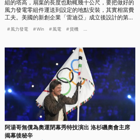
組的塔高，扇葉的長度也動輒幾十公尺，要把做好的
風力發電零組件運送到設定的地點安裝，其實相當費
工夫。美國的新創企業「雷迪亞」成立後設計的第一
架飛機，就以能夠運送整片的風電扇葉為目標，並且
風力發電
Win
風電
貨機
...
就命名為WindRunner。預計2030年首度升空試飛。
阿湯哥無償為奧運閉幕秀特技演出 洛杉磯奧會主席
揭幕後秘辛