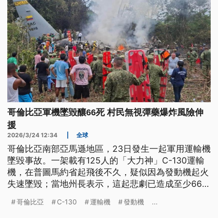
哥倫比亞軍機墜毀釀66死 村民無視彈藥爆炸風險伸
援
2026/3/24 12:34
|
全球
哥倫比亞南部亞馬遜地區，23日發生一起軍用運輸機
墜毀事故。一架載有125人的「大力神」C-130運輸
機，在普圖馬約省起飛後不久，疑似因為發動機起火
失速墜毀；當地州長表示，這起悲劇已造成至少66人
死亡、數十人受傷。目前哥倫比亞軍方已封鎖現場，
哥倫比亞
C-130
運輸機
發動機
...
並將受傷官兵轉運往首都波哥大進行搶救。