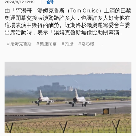
2024/9/12 12:19
|
全球
由「阿湯哥」湯姆克魯斯（Tom Cruise）上演的巴黎
奧運閉幕交接表演驚艷許多人，也讓許多人好奇他在
這場表演中獲得的酬勞。近期洛杉磯奧運籌委會主委
出席活動時，表示「湯姆克魯斯無償協助閉幕演
出」，也分享了這場表演的幕後花絮，包含當時湯姆
湯姆克魯斯
奧運閉幕
拍攝
洛杉磯
...
克魯斯正值電影《不可能的任務》的拍攝期間，因此
撥出1日空檔從倫敦直奔洛杉磯進行拍攝。