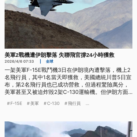
美軍2戰機遭伊朗擊落 失聯飛官撐24小時獲救
2026/4/6 07:33
|
全球
一架美軍F-15E戰鬥機3日在伊朗境內遭擊落，機上2
名飛行員，其中1名當天即獲救，美國總統川普5日宣
布，第2名飛行員也已成功營救，但過程驚險萬分，
美軍甚至又被迫炸毀2架C-130運輸機。但伊朗方面
聲稱，美軍這次的營救任務失敗，川普已深陷戰爭泥
F-15E
美軍
C-130
飛行員
...
沼。