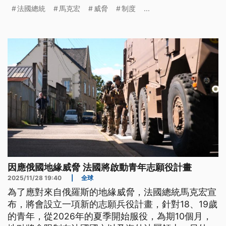
投，共兵役制度改做無分性別的「全民服役制度」，
法國總統
馬克宏
威脅
制度
...
取代目前的「男性強制做兵制度」。（新聞標題、導
言為台語文）
因應俄國地緣威脅 法國將啟動青年志願役計畫
2025/11/28 19:40
|
全球
為了應對來自俄羅斯的地緣威脅，法國總統馬克宏宣
布，將會設立一項新的志願兵役計畫，針對18、19歲
的青年，從2026年的夏季開始服役，為期10個月，