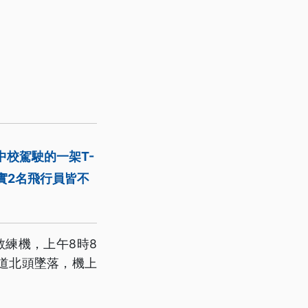
校駕駛的一架T-
實2名飛行員皆不
教練機，上午8時8
道北頭墜落，機上