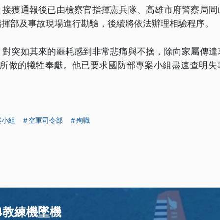
，接獲通報後已由檢察官指揮憲兵隊、高雄市府警察局岡
指揮部及事故現場進行勘驗，後續將依法辦理相驗程序。
，對突如其來的噩耗感到非常悲痛與不捨，除向家屬傳達
家所做的犧牲奉獻。他已要求國防部專案小組盡速查明失
案小組
空軍司令部
殉職
34教練機墜機