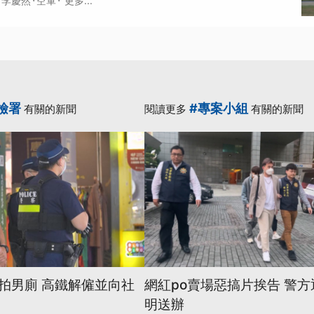
·
·
李慶然
空軍
更多...
檢署
#專案小組
有關的新聞
閱讀更多
有關的新聞
拍男廁 高鐵解僱並向社
網紅po賣場惡搞片挨告 警
明送辦