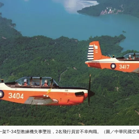
一架T-34型教練機失事墜毀，2名飛行員皆不幸殉職。（圖／中華民國空