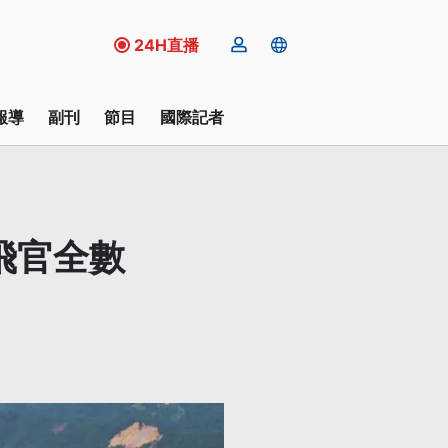
24H直播
報導
副刊
節目
國際記者
2飛官全數