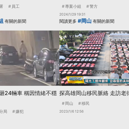
署
員工
專案小組
警方
2024/1/29 19:31
組
#岡山
有關的新聞
閱讀更多
有關的新聞
砸24輛車 稱因情緒不穩
探高雄岡山移民脈絡 走訪老
岡山
移民
分局
嫌犯
2023/1/6 12:56