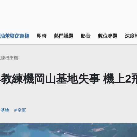
油苯駢芘超標
即時
熱門議題
影音
數位專題
深度
4教練機墜機
34教練機岡山基地失事 機上
基地
空軍