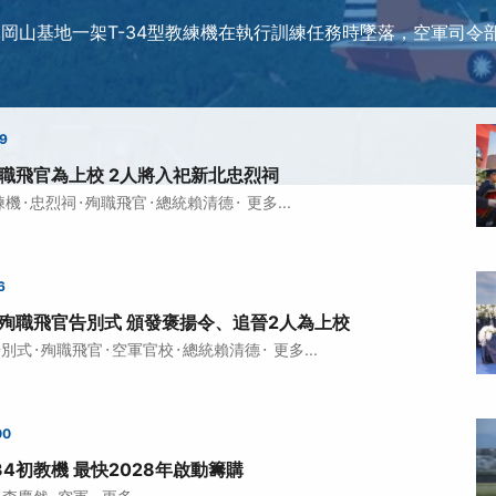
軍岡山基地一架T-34型教練機在執行訓練任務時墜落，空軍司令
39
殉職飛官為上校 2人將入祀新北忠烈祠
·
·
·
·
練機
忠烈祠
殉職飛官
總統賴清德
更多...
6
4殉職飛官告別式 頒發褒揚令、追晉2人為上校
·
·
·
·
告別式
殉職飛官
空軍官校
總統賴清德
更多...
00
34初教機 最快2028年啟動籌購