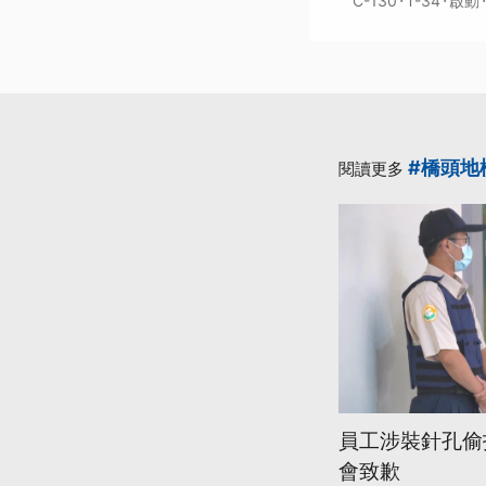
·
·
·
C-130
T-34
啟動
#橋頭地
閱讀更多
員工涉裝針孔偷
會致歉