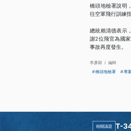
橋頭地檢署說明
往空軍飛行訓練
總統賴清德表示
謝2位飛官為國
事故再度發生。
李彥穎
/
編輯
橋頭地檢署
專
T-
相關議題