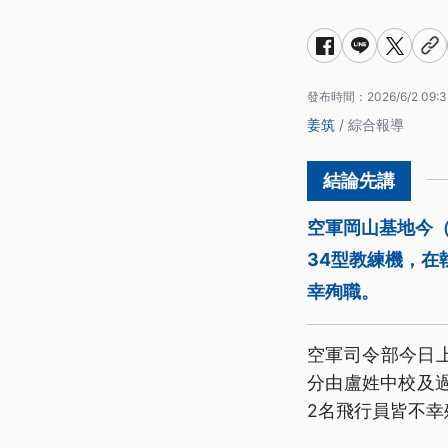
發布時間：
2026/6/2 09:3
姜筑
/ 綜合報導
空軍岡山基地今（
34型教練機，在
幸殉職。
空軍司令部今日上
分由盧姓中校及
2名飛行員皆不