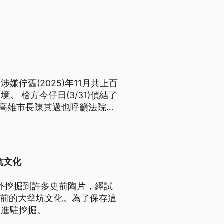
佇舊(2025)年11月共上百
 檢方今仔日(3/31)偵結了
 高雄市長陳其邁也呼籲法院，
言為台語文）
坑文化
意外挖掘到許多史前陶片，經試
多年前的大坌坑文化。為了保存這
隊進駐挖掘。