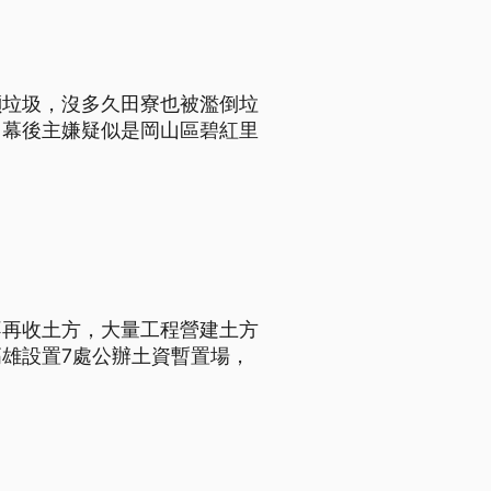
噸垃圾，沒多久田寮也被濫倒垃
，幕後主嫌疑似是岡山區碧紅里
不再收土方，大量工程營建土方
雄設置7處公辦土資暫置場，