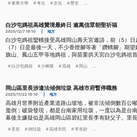
東華大學
考古
文化
歷史
...
白沙屯媽祖高雄贊境最終日 逾萬信眾朝聖祈福
2025/12/7 19:10
|
地方
白沙屯媽祖鑾轎接受高雄岡山壽天宮邀請，前（5）日
（7）日是最後一天，不少香燈腳等著「鑽轎腳」期望
旗山、鳳山五甲等地媽祖，與苗栗拱天宮白沙屯媽祖
白沙屯媽祖
少棒隊
高雄
岡山
...
岡山區里長涉違法傾倒垃圾 高雄市府暫停職務
2025/11/22 19:10
|
地方
高雄月世界附近產業道路山坡地，被非法傾倒數百公
濫倒；破袋發現，都是台南家用垃圾，一度以為是台
幕後主嫌疑似是高雄岡山區碧紅里長李有財父子。里長
是民進黨員，民進黨高雄市黨部火速開除他的黨籍。
里長
倒垃圾
高雄市民
李有財
...
的職務，並派人代理里內事務。