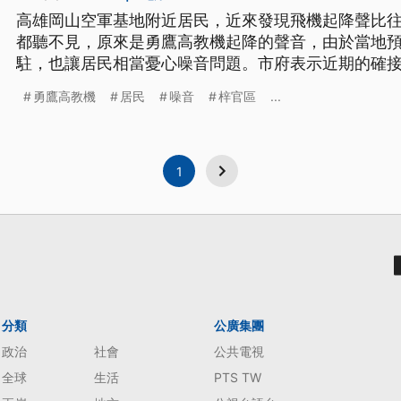
高雄岡山空軍基地附近居民，近來發現飛機起降聲比
都聽不見，原來是勇鷹高教機起降的聲音，由於當地預
駐，也讓居民相當憂心噪音問題。市府表示近期的確
如何改善；也有立委提議，擴大現行噪音補償範圍以
勇鷹高教機
居民
噪音
梓官區
...
1
分類
公廣集團
政治
社會
公共電視
全球
生活
PTS TW