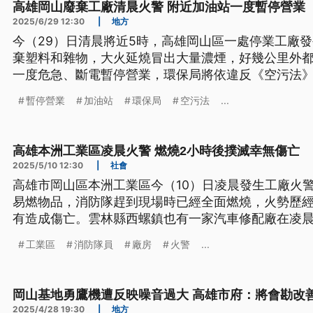
高雄岡山廢棄工廠清晨火警 附近加油站一度暫停營業
2025/6/29 12:30
|
地方
今（29）日清晨將近5時，高雄岡山區一處停業工廠
棄塑料和雜物，大火延燒冒出大量濃煙，好幾公里外
一度危急、斷電暫停營業，環保局將依違反《空污法
暫停營業
加油站
環保局
空污法
...
高雄本洲工業區凌晨火警 燃燒2小時後撲滅幸無傷亡
2025/5/10 12:30
|
社會
高雄市岡山區本洲工業區今（10）日凌晨發生工廠火
易燃物品，消防隊趕到現場時已經全面燃燒，火勢歷經
有造成傷亡。雲林縣西螺鎮也有一家汽車修配廠在凌
內，2起火警都還要進一步調查原因。
工業區
消防隊員
廠房
火警
...
岡山基地勇鷹機遭反映噪音過大 高雄市府：將會勘改
2025/4/28 19:30
|
地方