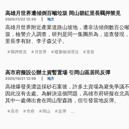
高雄月世界遭傾倒百噸垃圾 岡山碧紅里長羈押禁見
2025/11/22 12:20
|
地方
高雄月世界附近產業道路山坡地，遭非法傾倒數百公
圾，檢警介入調查，研判是同一集團所為，追查發現
里長李有財、李子森父子。
羈押禁見
月世界
廢棄物清理法
里長
高市府擬設公辦土資暫置場 引岡山區居民反彈
2025/10/21 12:56
|
地方
高雄爆發美濃盜採砂石案後，許多土資場為避免爭議
因此沒有去處。為解決這個問題，高雄市府研擬在北高
其中一處傳出會在岡山聖森路，但引發當地反彈。
高市
市府
岡山
反彈
...