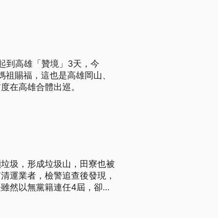
起到高雄「贊境」3天，今
媽祖賜福，這也是高雄岡山、
首度在高雄合體出巡。
噸垃圾，形成垃圾山，田寮也被
南清運業者，檢警追查後發現，
雖然以無黨籍連任4屆，卻也
由於里長被收押，市府將停止他