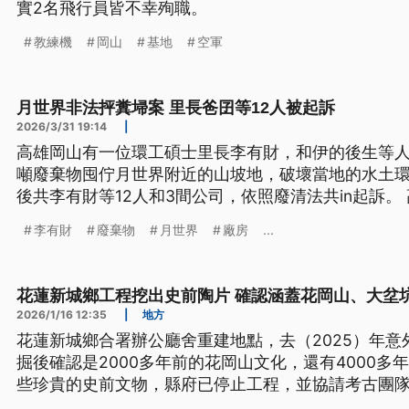
實2名飛行員皆不幸殉職。
教練機
岡山
基地
空軍
月世界非法抨糞埽案 里長爸囝等12人被起訴
2026/3/31 19:14
|
高雄岡山有一位環工碩士里長李有財，和伊的後生等人涉嫌
噸廢棄物囤佇月世界附近的山坡地，破壞當地的水土環境。
後共李有財等12人和3間公司，依照廢清法共in起訴。
對這寡環境污染的業者愛罰較重咧。（新聞標題、導
李有財
廢棄物
月世界
廠房
...
花蓮新城鄉工程挖出史前陶片 確認涵蓋花岡山、大坌
2026/1/16 12:35
|
地方
花蓮新城鄉合署辦公廳舍重建地點，去（2025）年
掘後確認是2000多年前的花岡山文化，還有4000
些珍貴的史前文物，縣府已停止工程，並協請考古團