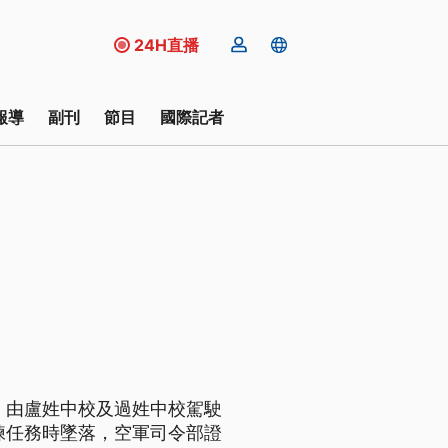
24H直播
報導
副刊
節目
國際記者
，由盧姓中校及過姓中校駕駛
練任務時墜落，空軍司令部證