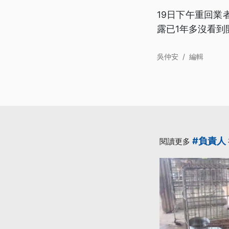
19日下午重回
露已1年多沒看
吳仲安
/
編輯
#負責人
閱讀更多