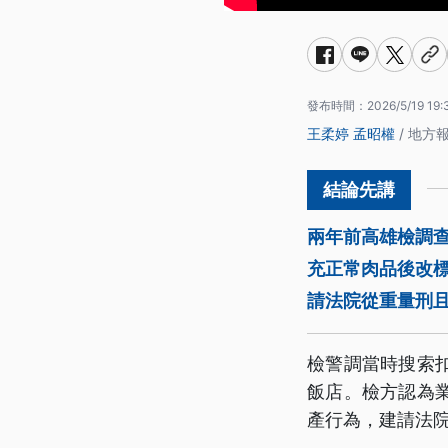
發布時間：
2026/5/19 19:
王柔婷
孟昭權
/ 地方
兩年前高雄檢調
充正常肉品後改
請法院從重量刑且
檢警調當時搜索扣
飯店。檢方認為
產行為，建請法