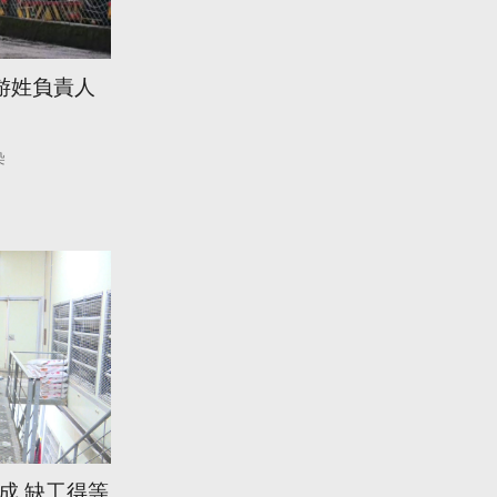
游姓負責人
染
成 缺工得等