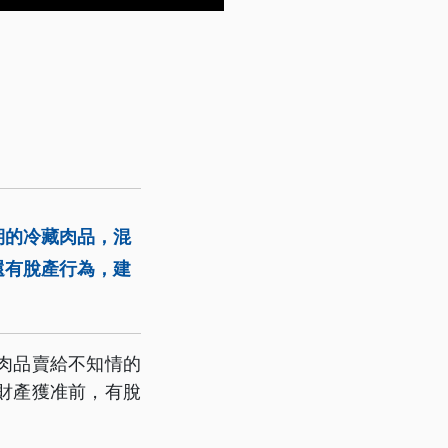
期的冷藏肉品，混
還有脫產行為，建
。
些肉品賣給不知情的
財產獲准前，有脫