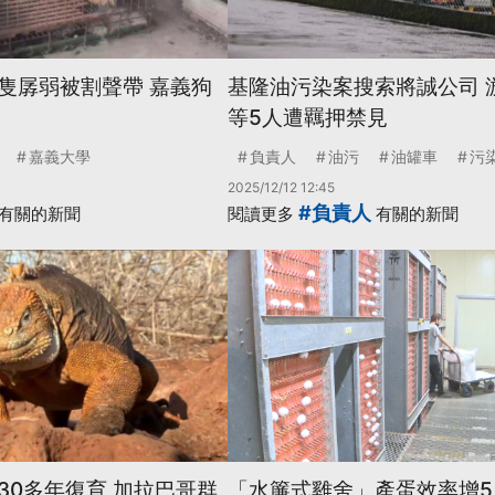
隻孱弱被割聲帶 嘉義狗
基隆油污染案搜索將誠公司 
等5人遭羈押禁見
嘉義大學
負責人
油污
油罐車
污
2025/12/12 12:45
#負責人
有關的新聞
閱讀更多
有關的新聞
30多年復育 加拉巴哥群
「水簾式雞舍」產蛋效率增5