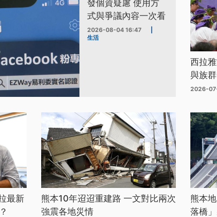
發個資疑慮 使用方
式與爭議內容一次看
2026-08-04 16:47
|
生活
西拉雅
與族群
2026-07
拉最新
熊本10年迢迢重建路 一文對比兩次
熊本地
？
強震各地災情
落橋」