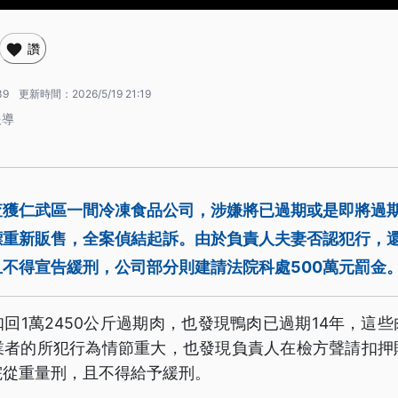
讚
39
更新時間：
2026/5/19 21:19
報導
查獲仁武區一間冷凍食品公司，涉嫌將已過期或是即將過
標重新販售，全案偵結起訴。由於負責人夫妻否認犯行，
不得宣告緩刑，公司部分則建請法院科處500萬元罰金
回1萬2450公斤過期肉，也發現鴨肉已過期14年，這
業者的所犯行為情節重大，也發現負責人在檢方聲請扣押
院從重量刑，且不得給予緩刑。