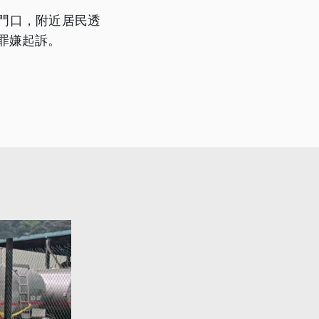
門口，附近居民透
罪嫌起訴。