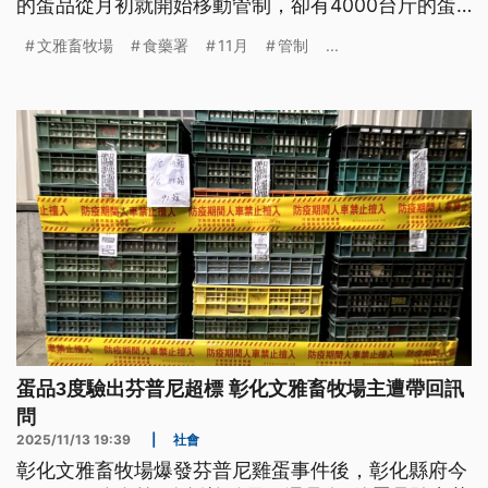
的蛋品從月初就開始移動管制，卻有4000台斤的蛋
賣給龍忠蛋行。彰化縣表示，因為8日有解除畜牧場
文雅畜牧場
食藥署
11月
管制
...
的移動管制，但直到10日再驗出普芬尼，才重啟移動
管制。對此，食藥署回覆，沒接獲解除管制通知，除
了問題蛋流向正在釐清，也已經發文彰化地檢署要求
併案調查。
蛋品3度驗出芬普尼超標 彰化文雅畜牧場主遭帶回訊
問
2025/11/13 19:39
|
社會
彰化文雅畜牧場爆發芬普尼雞蛋事件後，彰化縣府今