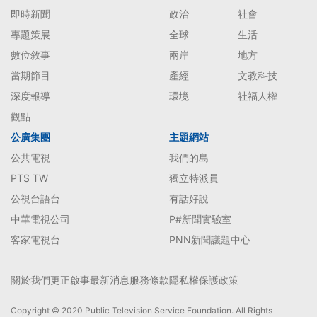
即時新聞
政治
社會
專題策展
全球
生活
數位敘事
兩岸
地方
當期節目
產經
文教科技
深度報導
環境
社福人權
觀點
公廣集團
主題網站
公共電視
我們的島
PTS TW
獨立特派員
公視台語台
有話好說
中華電視公司
P#新聞實驗室
客家電視台
PNN新聞議題中心
關於我們
更正啟事
最新消息
服務條款
隱私權保護政策
Copyright © 2020 Public Television Service Foundation. All Rights