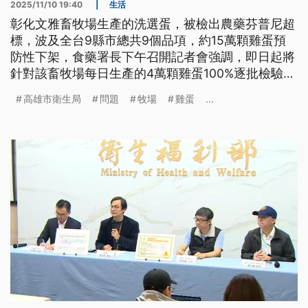
2025/11/10 19:40
|
生活
彰化文雅畜牧場生產的洗選蛋，被檢出農藥芬普尼超
標，波及全台9縣市總共9個品項，約15萬顆雞蛋預
防性下架，食藥署長下午召開記者會強調，即日起將
針對該畜牧場每日生產的4萬顆雞蛋100%逐批檢驗，
確定沒問題才會放行；高雄市衛生局則是針對通路業
高雄市衛生局
問題
牧場
雞蛋
...
者開出第一槍，因為鳳山大全聯沒有積極回收問題蛋
品遭到開罰。