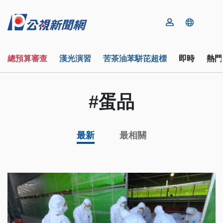
總預算審查
漢光演習
苦茶油苯駢芘超標
即時
熱門
#蛋品
最新
最相關