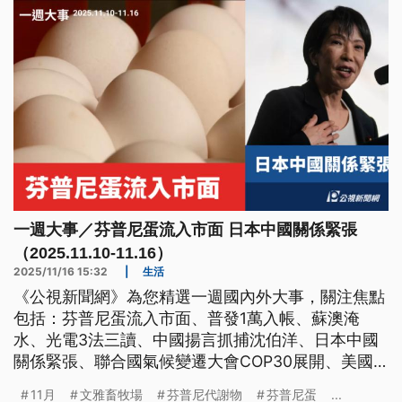
一週大事／芬普尼蛋流入市面 日本中國關係緊張
（2025.11.10-11.16）
2025/11/16 15:32
|
生活
《公視新聞網》為您精選一週國內外大事，關注焦點
包括：芬普尼蛋流入市面、普發1萬入帳、蘇澳淹
水、光電3法三讀、中國揚言抓捕沈伯洋、日本中國
關係緊張、聯合國氣候變遷大會COP30展開、美國
政府史上最長關門結束。
11月
文雅畜牧場
芬普尼代謝物
芬普尼蛋
...