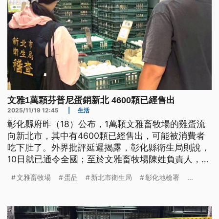
文雅1萬顆芬普尼蛋銷新北 4600顆已經售出
2025/11/19 12:45
|
生活
彰化縣府昨（18）公布，1萬顆文雅畜牧場的雞蛋流
向新北市，其中有4600顆已經售出，可能被消費者
吃下肚了。外界批評延遲揭露，彰化縣衛生局則說，
10日就已通令全國；至於文雅畜牧場陳姓負責人，昨
（18）日遭檢方二度傳喚，認定涉犯食安法與詐欺罪
文雅畜牧場
蛋品
新北市衛生局
彰化地檢署
...
嫌，以40萬元交保。