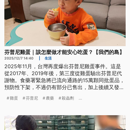
芬普尼雞蛋｜該怎麼做才能安心吃蛋？【我們的島】
2025/12/7 14:40
|
生活
2025年11月，台灣再度爆出芬普尼雞蛋事件。這是
從2017年、2019年後，第三度從雞蛋驗出芬普尼代
謝物。食藥署緊急將已流向通路的15萬顆同批蛋品，
預防性下架，不過仍有部分已售出，加上後續又發生
移動管制失靈，讓可能受污染的雞蛋再度流到市面
雞蛋
芬普尼
農藥
殺蟲劑
...
上，引起食安疑慮。