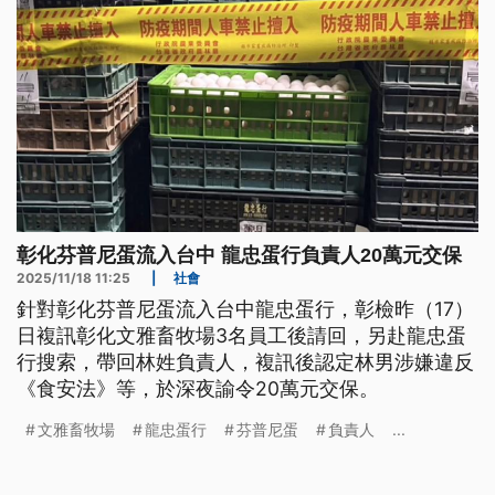
彰化芬普尼蛋流入台中 龍忠蛋行負責人20萬元交保
2025/11/18 11:25
|
社會
針對彰化芬普尼蛋流入台中龍忠蛋行，彰檢昨（17）
日複訊彰化文雅畜牧場3名員工後請回，另赴龍忠蛋
行搜索，帶回林姓負責人，複訊後認定林男涉嫌違反
《食安法》等，於深夜諭令20萬元交保。
文雅畜牧場
龍忠蛋行
芬普尼蛋
負責人
...