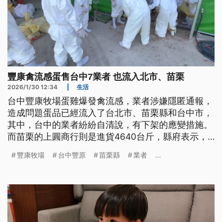
豐康禽流感蛋售台中7業者 也流入北市、苗栗
2026/1/30 12:34
|
生活
台中豐康牧場蛋雞爆發禽流感，業者涉嫌隱匿通報，
造成問題蛋品已經流入了台北市、苗栗縣和台中市，
其中，台中的業者紛紛自清說，有下架的應變措施。
而苗栗的上圓商行則是進貨4640台斤，縣府表示，
消費者可洽業者退貨。而目前全台已有7處養雞場發
豐康牧場
台中豐原
苗栗縣
業者
...
生禽流感，衛福部表示，會積極防堵監測禽傳人的風
險。