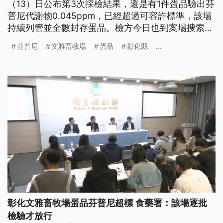
（13）日公布第3次採檢結果，還是有1件蛋品驗出芬
普尼代謝物0.045ppm，已經超過可容許標準，該場
持續列管並全數封存蛋品。檢方今日也到案場搜索，
並將場主帶回調查。這起事件食藥署一開始定調是個
芬普尼
文雅畜牧場
蛋品
彰化縣
...
案，引發朝野立委批評，食藥署長表示，個案是指目
前，不排除橫向還有更多案例。
彰化文雅畜牧場蛋品芬普尼超標 食藥署：該場逐批
檢驗才放行