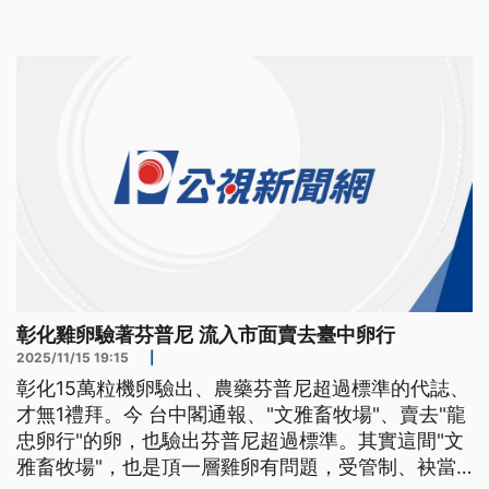
彰化雞卵驗著芬普尼 流入市面賣去臺中卵行
2025/11/15 19:15
|
彰化15萬粒機卵驗出、農藥芬普尼超過標準的代誌、
才無1禮拜。今 台中閣通報、"文雅畜牧場"、賣去"龍
忠卵行"的卵，也驗出芬普尼超過標準。其實這間"文
雅畜牧場"，也是頂一層雞卵有問題，受管制、袂當