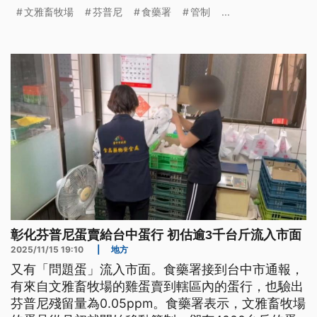
賣卵的畜牧場之一。今煞有4千台斤的卵佇市面流
文雅畜牧場
芬普尼
食藥署
管制
...
通。食藥署當咧追查、卵攏銷去佗，也請彰化地檢署
調查。 這月10日，台中市衛生人員來到這間龍忠蛋
行抽檢蛋品，驗後發現芬普尼殘留量超標，也發現這
些蛋品來自文雅畜
彰化芬普尼蛋賣給台中蛋行 初估逾3千台斤流入市面
2025/11/15 19:10
|
地方
又有「問題蛋」流入市面。食藥署接到台中市通報，
有來自文雅畜牧場的雞蛋賣到轄區內的蛋行，也驗出
芬普尼殘留量為0.05ppm。食藥署表示，文雅畜牧場