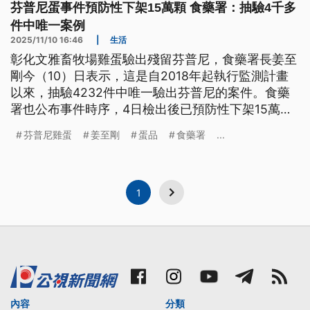
芬普尼蛋事件預防性下架15萬顆 食藥署：抽驗4千多
件中唯一案例
2025/11/10 16:46
|
生活
彰化文雅畜牧場雞蛋驗出殘留芬普尼，食藥署長姜至
剛今（10）日表示，這是自2018年起執行監測計畫
以來，抽驗4232件中唯一驗出芬普尼的案件。食藥
署也公布事件時序，4日檢出後已預防性下架15萬顆
雞蛋；農業部則表示，該畜牧場飼料初步抽驗結果合
芬普尼雞蛋
姜至剛
蛋品
食藥署
...
格，芬普尼來源仍待進一步確認。
1
內容
分類