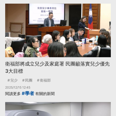
衛福部將成立兒少及家庭署 民團籲落實兒少優先
3大目標
兒少
民團
衛福部
2025/12/15 12:45
#學者
閱讀更多
有關的新聞