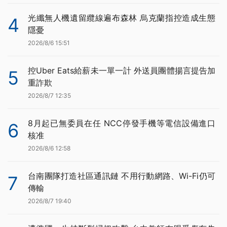
光纖無人機遺留纜線遍布森林 烏克蘭指控造成生態
4
隱憂
2026/8/6 15:51
控Uber Eats給薪未一單一計 外送員團體揚言提告加
5
重詐欺
2026/8/7 12:35
8月起已無委員在任 NCC停發手機等電信設備進口
6
核准
2026/8/6 12:58
台南團隊打造社區通訊鏈 不用行動網路、Wi-Fi仍可
7
傳輸
2026/8/7 19:40