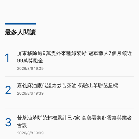
最多人閱讀
屏東移除逾9萬隻外來種綠鬣蜥 冠軍獵人7個月領近
1
99萬獎勵金
2026/8/6 19:39
嘉義麻油廠低溫焙炒苦茶油 仍驗出苯駢芘超標
2
2026/8/6 19:39
苦茶油苯駢芘超標累計已7家 食藥署將赴雲嘉與業者
3
會談
2026/8/8 19:09