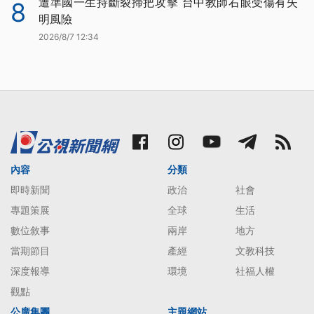
遭準國一生持斷裂掃把攻擊 台中教師右眼受傷有失
8
明風險
2026/8/7 12:34
內容
分類
即時新聞
政治
社會
專題策展
全球
生活
數位敘事
兩岸
地方
當期節目
產經
文教科技
深度報導
環境
社福人權
觀點
公廣集團
主題網站