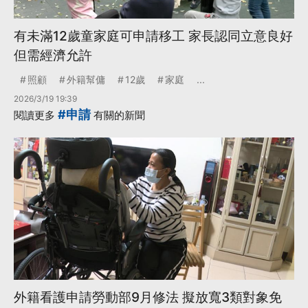
有未滿12歲童家庭可申請移工 家長認同立意良好
但需經濟允許
照顧
外籍幫傭
12歲
家庭
...
2026/3/19 19:39
#申請
閱讀更多
有關的新聞
外籍看護申請勞動部9月修法 擬放寬3類對象免