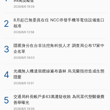
99萬獎勵金
2026/8/6 19:39
8月起已無委員在任 NCC停發手機等電信設備進口
2
核准
2026/8/6 12:58
隱匿身分在台非法挖角科技人才 調查局公布17家中
3
企名單
2026/8/5 16:03
光纖無人機遺留纜線遍布森林 烏克蘭指控造成生態
4
隱憂
2026/8/6 15:51
交通局科長帳戶多63萬遭疑收賄 為民眾代墊醫藥費
5
善舉曝光
2026/8/5 19:39