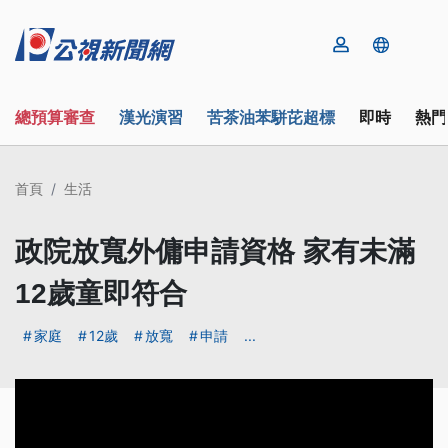
總預算審查
漢光演習
苦茶油苯駢芘超標
即時
熱門
首頁
生活
政院放寬外傭申請資格 家有未滿
12歲童即符合
家庭
12歲
放寬
申請
...