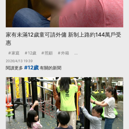
家有未滿12歲童可請外傭 新制上路約144萬戶受
惠
家庭
12歲
照顧
外籍
...
2026/4/13 19:39
#12歲
閱讀更多
有關的新聞