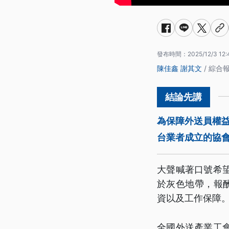
發布時間：
2025/12/3 12:
陳佳鑫
謝其文
/ 綜合
為保障外送員權
台業者成立的協
大聲喊著口號希
於灰色地帶，報
資以及工作保障
全國外送產業工