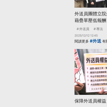
外送員團體立院
藉疊單壓低報酬
外送員
專法
2025/12/12 12:45
#外送
閱讀更多
有
保障外送員權益