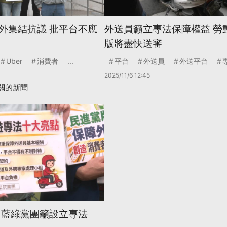
外集結抗議 批平台不應
外送員籲立專法保障權益 勞
版將盡快送審
Uber
消費者
...
平台
外送員
外送平台
2025/11/6 12:45
關的新聞
 藍綠黨團籲設立專法