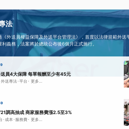
專法
過《外送員權益保障及外送平台管理法》，首度以法律規範外送
權利義務，法案將於總統公布後6個月正式施行。
39
公布外送員4大保障 每單報酬至少有45元
·
·
·
外送專法
平台
更多...
59
布7/21調高抽成 商家服務費漲2.5至3%
·
·
·
台
成本
服務費
更多...