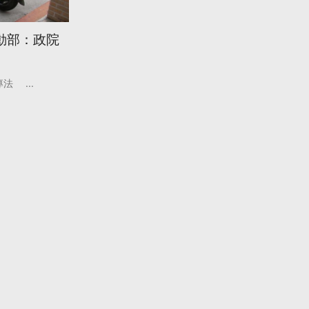
動部：政院
專法
...