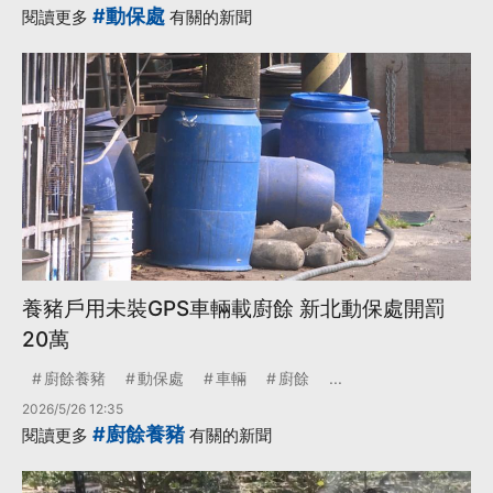
#動保處
閱讀更多
有關的新聞
·
總統賴清德
更多...
養豬戶用未裝GPS車輛載廚餘 新北動保處開罰
20萬
廚餘養豬
動保處
車輛
廚餘
...
2026/5/26 12:35
#廚餘養豬
閱讀更多
有關的新聞