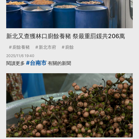
新北又查獲林口廚餘養豬 祭最重罰鍰共206萬
廚餘養豬
新北市府
廚餘
2025/11/6 19:40
#台南市
閱讀更多
有關的新聞