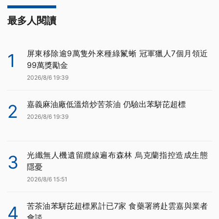
最多人閱讀
屏東移除逾9萬隻外來種綠鬣蜥 冠軍獵人7個月領近
1
99萬獎勵金
2026/8/6 19:39
嘉義麻油廠低溫焙炒苦茶油 仍驗出苯駢芘超標
2
2026/8/6 19:39
光纖無人機遺留纜線遍布森林 烏克蘭指控造成生態
3
隱憂
2026/8/6 15:51
苦茶油苯駢芘超標累計已7家 食藥署將赴雲嘉與業者
4
會談