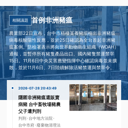
首例非洲豬瘟
相關議題
農業部22日宣布，台中市梧棲某養豬場檢出非洲豬瘟
病毒核酸陽性反應，並於25日確認為全台首起非洲豬
瘟案例。防檢署表示將向世界動物衛生組織（WOAH）
通報，並暫停所有豬隻產品出口、國內豬隻禁運禁宰
15日。11月6日中央災害應變指揮中心確認病毒並未擴
散，並於11月6日、7日陸續解除活豬禁運與禁宰令。
2026-07-28 20:43:49
隱匿非洲豬瘟還販賣
病豬 台中畜牧場豬農
父子遭判刑
·
·
判刑
台中地方法院
·
台中市府
廢棄物清理法