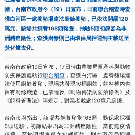
豬，台南市政府今（19）日宣布，日前聯合稽查時查
獲白河區一處養豬場違法廚餘養豬，已依法開罰120
萬元。該場共飼養168頭豬隻，抽驗5頭初篩皆為非
洲豬瘟陰性；查獲廚餘則已由環保局押運飼主載送至
焚化爐去化。
台南市政府19日宣布，17日時由農業局畜產科與動物
防疫保護處執行
聯合稽查
，查獲白河區一處養豬場違
法使用廚餘養豬，現場共發現10桶廚餘，飼料槽內也
留有廚餘殘渣，已依違反《動物傳染病防治條例》及
《飼料管理法》等規定，對業者裁處120萬元罰鍰。
台南市府指出，該場共飼養豬隻168頭，動保處採樣
5頭送驗，初篩結果均為非洲豬瘟陰性，當前無疫情
傳播；至於現場查獲之10桶廚餘，則在環保局押運