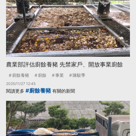
農業部評估廚餘養豬 先禁家戶、開放事業廚餘
廚餘養豬
廚餘
事業
陳駿季
2025/11/27 12:45
#廚餘養豬
閱讀更多
有關的新聞