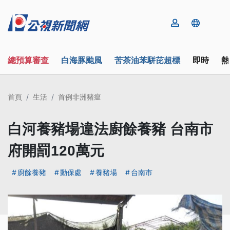
總預算審查
白海豚颱風
苦茶油苯駢芘超標
即時
熱
首頁
生活
首例非洲豬瘟
白河養豬場違法廚餘養豬 台南市
府開罰120萬元
廚餘養豬
動保處
養豬場
台南市