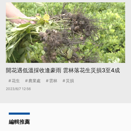
開花遇低溫採收逢豪雨 雲林落花生災損3至4成
花生
農業處
雲林
災損
2023/6/7 12:56
編輯推薦