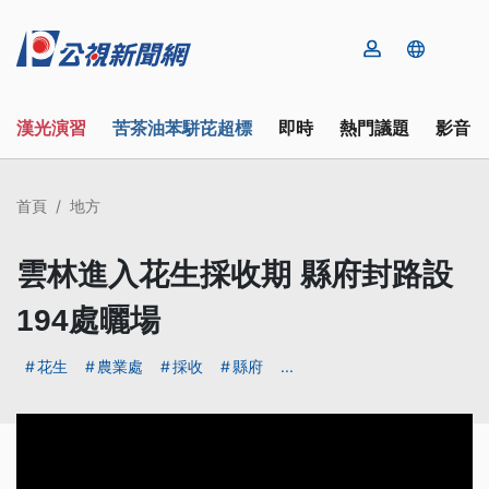
漢光演習
苦茶油苯駢芘超標
即時
熱門議題
影音
首頁
地方
雲林進入花生採收期 縣府封路設
194處曬場
花生
農業處
採收
縣府
...