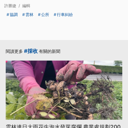
許勝婕
/
編輯
協調
雲林
公所
行車糾紛
#採收
閱讀更多
有關的新聞
雲林連日大雨花生泡水發芽腐爛 農業處規劃200