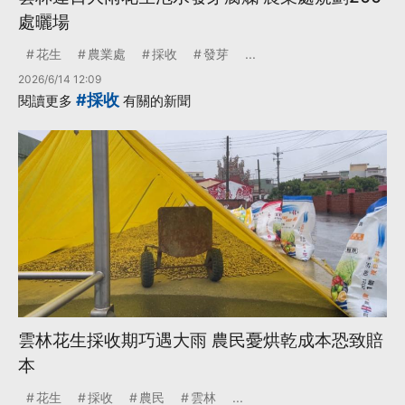
處曬場
花生
農業處
採收
發芽
...
2026/6/14 12:09
#採收
閱讀更多
有關的新聞
雲林花生採收期巧遇大雨 農民憂烘乾成本恐致賠
本
花生
採收
農民
雲林
...