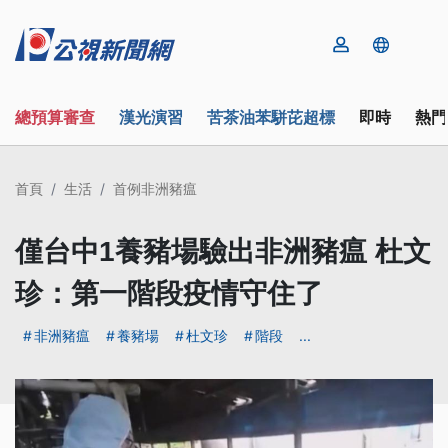
總預算審查
漢光演習
苦茶油苯駢芘超標
即時
熱門
首頁
生活
首例非洲豬瘟
僅台中1養豬場驗出非洲豬瘟 杜文
珍：第一階段疫情守住了
非洲豬瘟
養豬場
杜文珍
階段
...