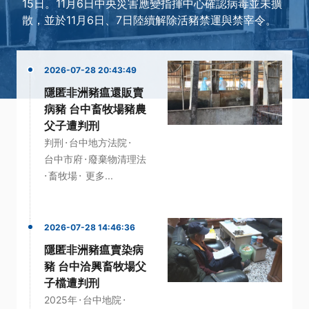
15日。11月6日中央災害應變指揮中心確認病毒並未擴
散，並於11月6日、7日陸續解除活豬禁運與禁宰令。
2026-07-28 20:43:49
隱匿非洲豬瘟還販賣
病豬 台中畜牧場豬農
父子遭判刑
·
·
判刑
台中地方法院
·
台中市府
廢棄物清理法
·
·
畜牧場
更多...
2026-07-28 14:46:36
隱匿非洲豬瘟賣染病
豬 台中洽興畜牧場父
子檔遭判刑
·
·
2025年
台中地院