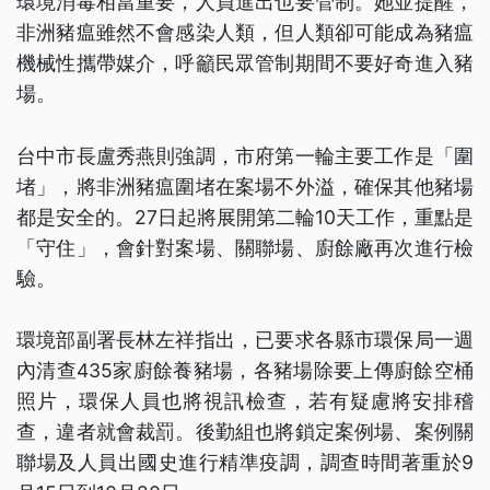
環境消毒相當重要，人員進出也要管制。她並提醒，
非洲豬瘟雖然不會感染人類，但人類卻可能成為豬瘟
機械性攜帶媒介，呼籲民眾管制期間不要好奇進入豬
場。
台中市長盧秀燕則強調，市府第一輪主要工作是「圍
堵」，將非洲豬瘟圍堵在案場不外溢，確保其他豬場
都是安全的。27日起將展開第二輪10天工作，重點是
「守住」，會針對案場、關聯場、廚餘廠再次進行檢
驗。
環境部副署長林左祥指出，已要求各縣市環保局一週
內清查435家廚餘養豬場，各豬場除要上傳廚餘空桶
照片，環保人員也將視訊檢查，若有疑慮將安排稽
查，違者就會裁罰。後勤組也將鎖定案例場、案例關
聯場及人員出國史進行精準疫調，調查時間著重於9