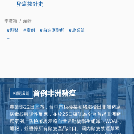
豬瘟拔針史
李彥穎
/
編輯
獸醫
案例
前進應變所
農業部
...
首例非洲豬瘟
相關議題
農業部22日宣布，台中市梧棲某養豬場檢出非洲豬瘟
病毒核酸陽性反應，並於25日確認為全台首起非洲豬
瘟案例。防檢署表示將向世界動物衛生組織（WOAH）
通報，並暫停所有豬隻產品出口、國內豬隻禁運禁宰