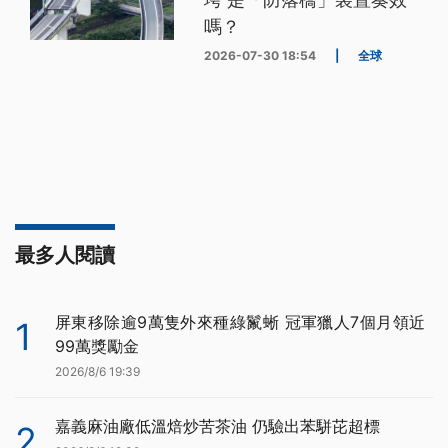
嗎？
2026-07-30 18:54
|
全球
最多人閱讀
屏東移除逾9萬隻外來種綠鬣蜥 冠軍獵人7個月領近
1
99萬獎勵金
2026/8/6 19:39
嘉義麻油廠低溫焙炒苦茶油 仍驗出苯駢芘超標
2