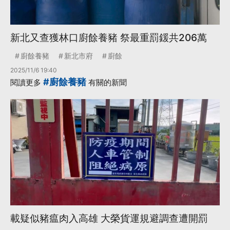
新北又查獲林口廚餘養豬 祭最重罰鍰共206萬
廚餘養豬
新北市府
廚餘
2025/11/6 19:40
#廚餘養豬
閱讀更多
有關的新聞
載疑似豬瘟肉入高雄 大榮貨運規避調查遭開罰