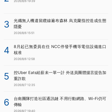
2026/8/6 19:39
光纖無人機遺留纜線遍布森林 烏克蘭指控造成生態
3
隱憂
2026/8/6 15:51
8月起已無委員在任 NCC停發手機等電信設備進口
4
核准
2026/8/6 12:58
控Uber Eats給薪未一單一計 外送員團體揚言提告加
5
重詐欺
2026/8/7 12:35
台南團隊打造社區通訊鏈 不用行動網路、Wi-Fi仍可
6
傳輸
2026/8/7 19:40