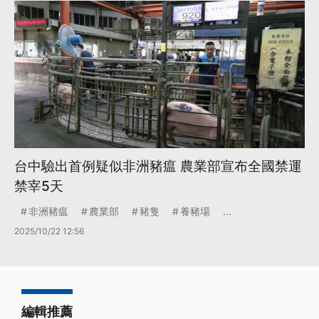
台中驗出首例疑似非洲豬瘟 農業部宣布全國禁運
禁宰5天
非洲豬瘟
農業部
豬隻
養豬場
...
2025/10/22 12:56
編輯推薦