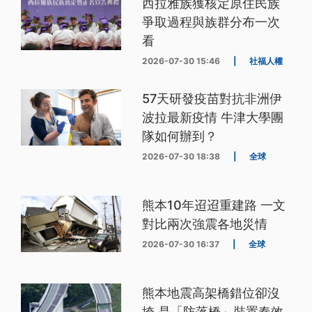
西拉雅族獲核定原住民族
爭取過程與族群分布一次
看
2026-07-30 15:46
|
社福人權
57天研發疫苗對抗非洲伊
波拉最新疫情 牛津大學團
隊如何辦到？
2026-07-30 18:38
|
全球
熊本10年迢迢重建路 一文
對比兩次強震各地災情
2026-07-30 16:37
|
全球
熊本地震高架橋錯位卻沒
垮 是「防落橋」裝置奏效