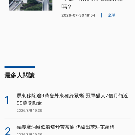
嗎？
2026-07-30 18:54
|
全球
最多人閱讀
屏東移除逾9萬隻外來種綠鬣蜥 冠軍獵人7個月領近
1
99萬獎勵金
2026/8/6 19:39
嘉義麻油廠低溫焙炒苦茶油 仍驗出苯駢芘超標
2
2026/8/6 19:39