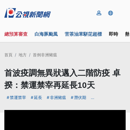
總預算審查
白海豚颱風
苦茶油苯駢芘超標
即時
熱
首頁
地方
首例非洲豬瘟
首波疫調無異狀邁入二階防疫 卓
揆：禁運禁宰再延長10天
禁運禁宰
延長
非洲豬瘟
潛伏期
...