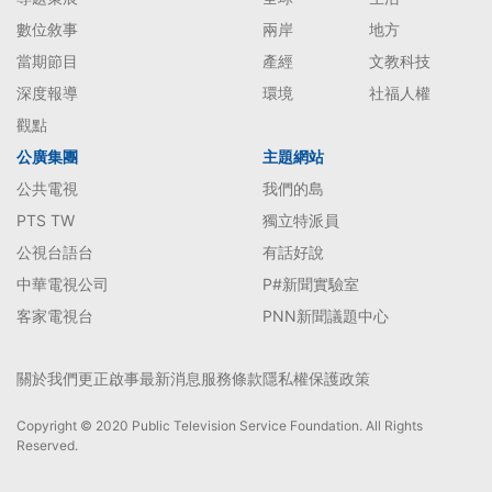
數位敘事
兩岸
地方
當期節目
產經
文教科技
深度報導
環境
社福人權
觀點
公廣集團
主題網站
公共電視
我們的島
PTS TW
獨立特派員
公視台語台
有話好說
中華電視公司
P#新聞實驗室
客家電視台
PNN新聞議題中心
關於我們
更正啟事
最新消息
服務條款
隱私權保護政策
Copyright © 2020 Public Television Service Foundation. All Rights
Reserved.