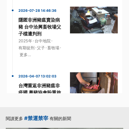
2026-07-28 14:46:36
隱匿非洲豬瘟賣染病
豬 台中洽興畜牧場父
子檔遭判刑
·
·
2025年
台中地院
·
·
·
有期徒刑
父子
畜牧場
更多...
2026-04-07 13:02:03
台灣重返非洲豬瘟非
疫國 養豬協會盼重啟
外銷助去化
·
世界動物衛生組織
·
·
·
加工肉品
協會
理事長
#禁運禁宰
閱讀更多
有關的新聞
·
總統賴清德
更多...