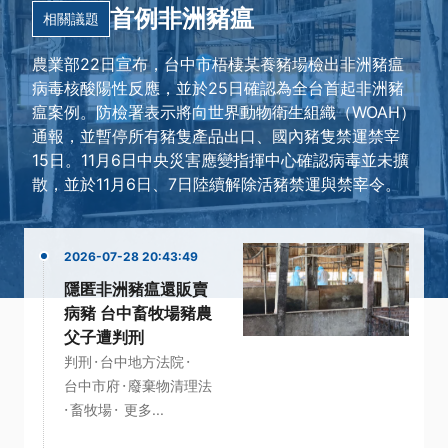
首例非洲豬瘟
相關議題
農業部22日宣布，台中市梧棲某養豬場檢出非洲豬瘟
病毒核酸陽性反應，並於25日確認為全台首起非洲豬
瘟案例。防檢署表示將向世界動物衛生組織（WOAH）
通報，並暫停所有豬隻產品出口、國內豬隻禁運禁宰
15日。11月6日中央災害應變指揮中心確認病毒並未擴
散，並於11月6日、7日陸續解除活豬禁運與禁宰令。
2026-07-28 20:43:49
隱匿非洲豬瘟還販賣
病豬 台中畜牧場豬農
父子遭判刑
·
·
判刑
台中地方法院
·
台中市府
廢棄物清理法
·
·
畜牧場
更多...