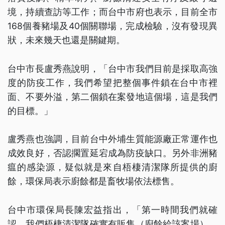
境，持續查訪等工作；而台中市府也表示，目前全市
168個養豬場及40個關聯場，完成檢驗，沒有發現異
狀，未來幾天也還是關鍵期。
台中市長盧秀燕說明，「台中市我們目前是採取高強
度的防疫工作，我們希望把整個事件鎖在台中市裡
面、不要外溢，第二個鎖在案發地這個場，這是我們
的目標。」
盧秀燕也強調，目前台中外埔生質能源廠正常運作也
成效良好，否認擱置延宕成為防疫缺口。另外非洲豬
瘟的感染源，疑似就是來自梧棲清潔隊所提供的廚
餘，環保局表示廚餘都是畜牧場依法標售。
台中市環保局長陳宏益指出，「第一時間我們就確
認，我們梧棲清潔隊確實有販售（廚餘給該案場），