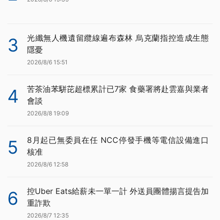
光纖無人機遺留纜線遍布森林 烏克蘭指控造成生態
3
隱憂
2026/8/6 15:51
苦茶油苯駢芘超標累計已7家 食藥署將赴雲嘉與業者
4
會談
2026/8/8 19:09
8月起已無委員在任 NCC停發手機等電信設備進口
5
核准
2026/8/6 12:58
控Uber Eats給薪未一單一計 外送員團體揚言提告加
6
重詐欺
2026/8/7 12:35