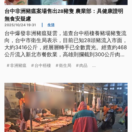
台中非洲豬瘟案場售出28豬隻 農業部：具健康證明
無食安疑慮
2025/10/24 19:31
|
生活
台中爆發非洲豬瘟疑雲，追查台中梧棲養豬場豬隻流
向，台中市衛生局表示，目前已知28頭豬流入市面，
大約3416公斤，經層層轉手已全數賣光。經查約468
公斤流入新北市餐飲業，高雄則攔截到300公斤肉
品，已全數銷毀並擴大稽查；台南也攔截到300公斤
非洲豬瘟
台中梧棲
衛生局
肉品
...
豬背皮，已退貨並銷毀。農業部強調28頭豬都有健康
證明，無食安疑慮。行政院食安辦表示，非洲豬瘟非
人畜共通，但對養豬產業造成嚴重衝擊，將持續監控
疫情發展並依法處置。