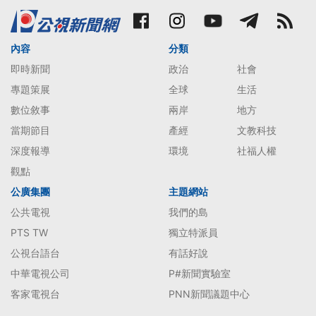
內容
分類
即時新聞
政治
社會
專題策展
全球
生活
數位敘事
兩岸
地方
當期節目
產經
文教科技
深度報導
環境
社福人權
觀點
公廣集團
主題網站
公共電視
我們的島
PTS TW
獨立特派員
公視台語台
有話好說
中華電視公司
P#新聞實驗室
客家電視台
PNN新聞議題中心