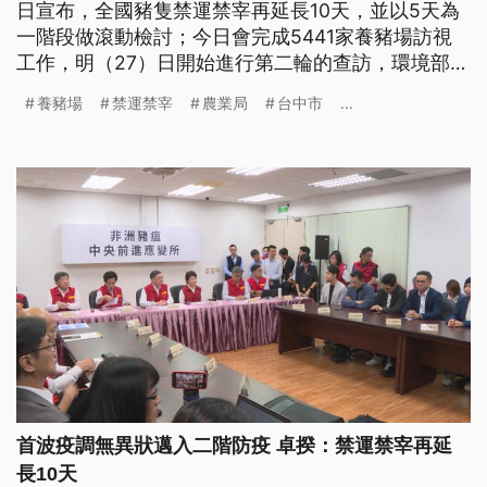
日宣布，全國豬隻禁運禁宰再延長10天，並以5天為
一階段做滾動檢討；今日會完成5441家養豬場訪視
工作，明（27）日開始進行第二輪的查訪，環境部表
示，台中市的廚餘將每天覆土，用掩埋來處理。而台
養豬場
禁運禁宰
農業局
台中市
...
中市農業局也表示，梧棲案場有兩位合作獸醫師在執
行過程，有沒有違反相關規定，已經啟動調查。農業
局傍晚證實，其中一位王姓人員有獸醫佐證書，但沒
有獸醫執業執照，將發文檢調協助查察。
首波疫調無異狀邁入二階防疫 卓揆：禁運禁宰再延
長10天