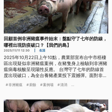
回顧首例非洲豬瘟事件始末：盤點守了七年的防線，
哪裡出現防疫破口？【我們的島】
2025/11/11 12:30
|
生活
2025年10月22日上午10點，農業部宣布台中市梧棲
區出現疑似非洲豬瘟案例，在豬隻身上檢驗到非洲豬
瘟病毒核酸呈現陽性反應。 台灣守了七年的防線首
度出現破口，為全台養豬產業投下震撼彈。面對非洲
豬瘟來襲，台灣如臨大敵，展開豬肉產業保衛戰…
非洲豬瘟
廚餘
案例場
清消
...