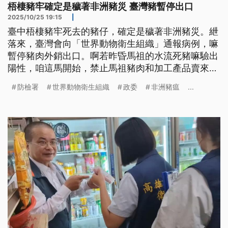
梧棲豬牢確定是穢著非洲豬災 臺灣豬暫停出口
2025/10/25 19:15
|
臺中梧棲豬牢死去的豬仔，確定是穢著非洲豬災。紲
落來，臺灣會向「世界動物衛生組織」通報病例，嘛
暫停豬肉外銷出口。啊若昨昏馬祖的水流死豬嘛驗出
陽性，咱這馬開始，禁止馬祖豬肉和加工產品賣來本
島佮外島。
防檢署
世界動物衛生組織
政委
非洲豬瘟
...