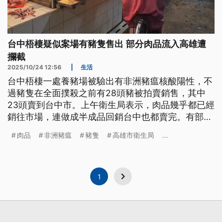
台中梧棲疑似案場有豬隻售出 部分肉品流入高雄遭
攔截
2025/10/24 12:56
|
生活
台中梧棲一處養豬場被驗出有非洲豬瘟核酸陽性，不
過豬隻在全面撲殺之前有28頭豬被拍賣銷售，其中
23頭賣到台中市。上午衛生局表示，肉品幾乎都已經
銷往市場，連做成半成品回銷台中也都賣完。有部分
則流入高雄市，衛生局在昨（23）日下午進行攔截就
肉品
非洲豬瘟
豬隻
高雄市衛生局
...
沒有流入市場。至於禁宰禁運與禁餵廚餘政策是5天
還是15天，農業部表示不衝突。
1