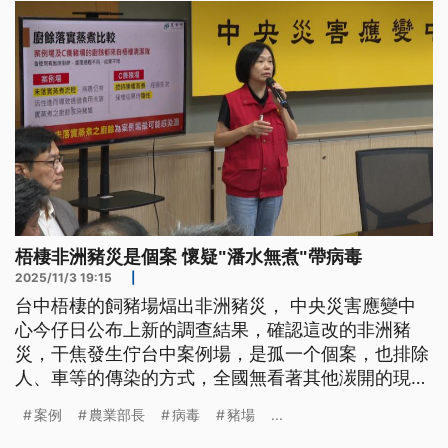
梧棲非洲豬災是個案 懷疑"潘水無煮"帶病毒
2025/11/3 19:15
|
台中梧棲的飼豬場煏出非洲豬災， 中央災害應變中
心今仔日公布上新的調查結果，確認這改的非洲豬
災，干焦發生佇台中案例場，是孤一个個案，也排除
人、車等的傳染的方式，全國無看著其他湠開的現
象。推論病毒、可能是潘無煮過造成的。益若當時會
案例
農業部長
病毒
豬場
...
當解除，禁運、禁刣咧?指揮中心強調，未來3工會維