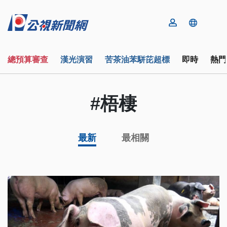
總預算審查
漢光演習
苦茶油苯駢芘超標
即時
熱門
#梧棲
最新
最相關