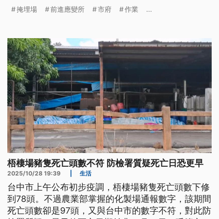
才能由35名的國軍化學兵協助清消。另外有民代指
掩埋場
前進應變所
市府
作業
...
出，台中文山掩埋場對廚餘加強覆土，但卻運來不合
規定的土壤，市府也回應會盡快改善。
梧棲場豬隻死亡頭數不符 防檢署質疑死亡日恐更早
2025/10/28 19:39
|
生活
台中市上午公布初步疫調，梧棲場豬隻死亡頭數下修
到78頭。不過農業部掌握的化製場通報數字，該期間
死亡頭數卻是97頭，又與台中市的數字不符，對此防