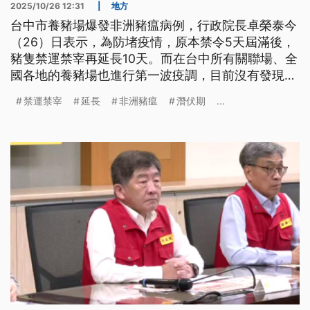
2025/10/26 12:31
|
地方
台中市養豬場爆發非洲豬瘟病例，行政院長卓榮泰今
（26）日表示，為防堵疫情，原本禁令5天屆滿後，
豬隻禁運禁宰再延長10天。而在台中所有關聯場、全
國各地的養豬場也進行第一波疫調，目前沒有發現異
狀，農業部明（27）起將配合地方政府展開第二輪查
禁運禁宰
延長
非洲豬瘟
潛伏期
...
訪工作。