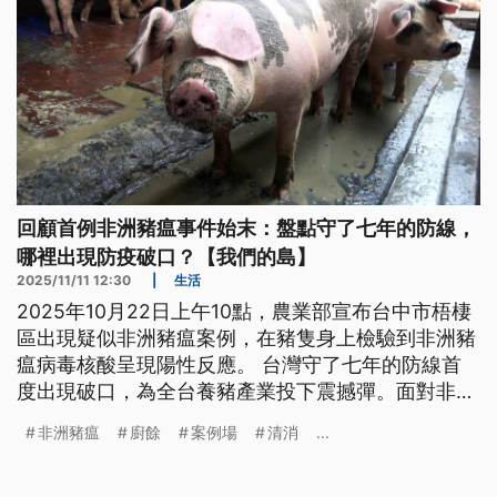
回顧首例非洲豬瘟事件始末：盤點守了七年的防線，
哪裡出現防疫破口？【我們的島】
2025/11/11 12:30
|
生活
2025年10月22日上午10點，農業部宣布台中市梧棲
區出現疑似非洲豬瘟案例，在豬隻身上檢驗到非洲豬
瘟病毒核酸呈現陽性反應。 台灣守了七年的防線首
度出現破口，為全台養豬產業投下震撼彈。面對非洲
豬瘟來襲，台灣如臨大敵，展開豬肉產業保衛戰…
非洲豬瘟
廚餘
案例場
清消
...