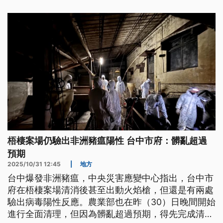
持高強度檢疫，確保所有豬場、無病毒入侵，有機會
初7就解禁。
梧棲案場仍驗出非洲豬瘟陽性 台中市府：髒亂超過
預期
2025/10/31 12:45
|
地方
台中爆發非洲豬瘟，中央災害應變中心指出，台中市
府在梧棲案場清消後甚至出動火焰槍，但還是有兩處
驗出病毒陽性反應。農業部也在昨（30）日晚間開始
進行全面清理，但因為髒亂超過預期，得先完成清理