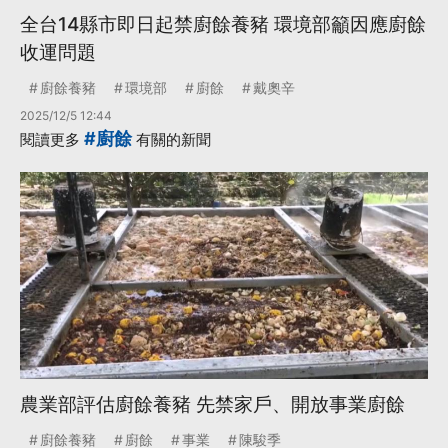
全台14縣市即日起禁廚餘養豬 環境部籲因應廚餘
收運問題
廚餘養豬
環境部
廚餘
戴奧辛
2025/12/5 12:44
#廚餘
閱讀更多
有關的新聞
農業部評估廚餘養豬 先禁家戶、開放事業廚餘
廚餘養豬
廚餘
事業
陳駿季