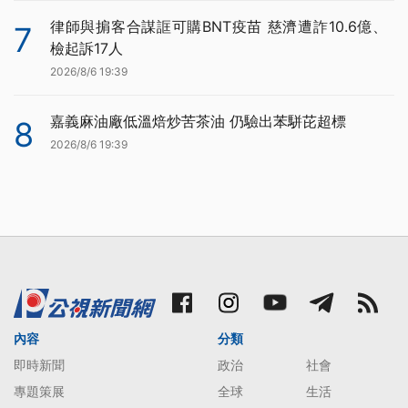
律師與掮客合謀誆可購BNT疫苗 慈濟遭詐10.6億、
7
檢起訴17人
2026/8/6 19:39
嘉義麻油廠低溫焙炒苦茶油 仍驗出苯駢芘超標
8
2026/8/6 19:39
內容
分類
即時新聞
政治
社會
專題策展
全球
生活