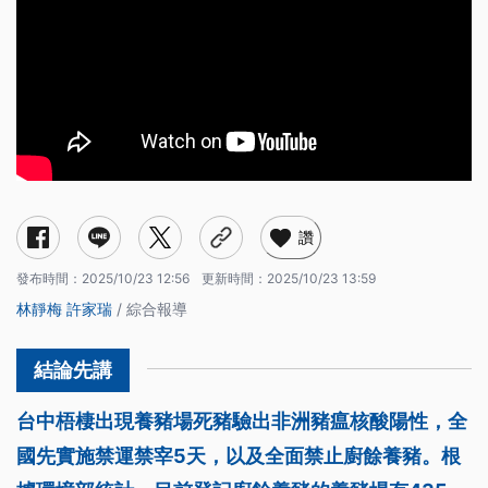
讚
發布時間：
2025/10/23 12:56
更新時間：
2025/10/23 13:59
林靜梅
許家瑞
/ 綜合報導
台中梧棲出現養豬場死豬驗出非洲豬瘟核酸陽性，全
國先實施禁運禁宰5天，以及全面禁止廚餘養豬。根