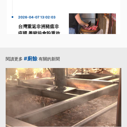
2026-04-07 13:02:03
台灣重返非洲豬瘟非
疫國 養豬協會盼重啟
外銷助去化
·
世界動物衛生組織
·
·
·
加工肉品
協會
理事長
#廚餘
閱讀更多
有關的新聞
·
總統賴清德
更多...