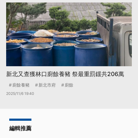
新北又查獲林口廚餘養豬 祭最重罰鍰共206萬
廚餘養豬
新北市府
廚餘
2025/11/6 19:40
編輯推薦