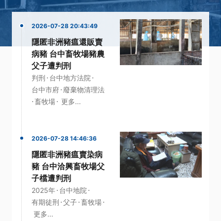
2026-07-28 20:43:49
隱匿非洲豬瘟還販賣
病豬 台中畜牧場豬農
父子遭判刑
·
·
判刑
台中地方法院
·
台中市府
廢棄物清理法
·
·
畜牧場
更多...
2026-07-28 14:46:36
隱匿非洲豬瘟賣染病
豬 台中洽興畜牧場父
子檔遭判刑
·
·
2025年
台中地院
·
·
·
有期徒刑
父子
畜牧場
更多...