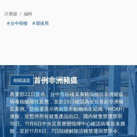
許勝婕
/
編輯
台中梧棲
環保局
首例非洲豬瘟
相關議題
農業部22日宣布，台中市梧棲某養豬場檢出非洲豬瘟
病毒核酸陽性反應，並於25日確認為全台首起非洲豬
瘟案例。防檢署表示將向世界動物衛生組織（WOAH）
通報，並暫停所有豬隻產品出口、國內豬隻禁運禁宰
15日。11月6日中央災害應變指揮中心確認病毒並未擴
散，並於11月6日、7日陸續解除活豬禁運與禁宰令。