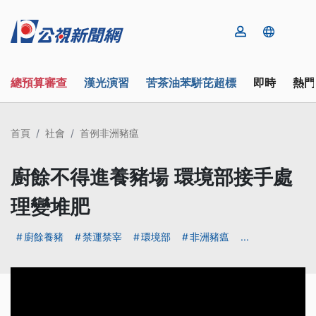
總預算審查
漢光演習
苦茶油苯駢芘超標
即時
熱門
首頁
社會
首例非洲豬瘟
廚餘不得進養豬場 環境部接手處
理變堆肥
廚餘養豬
禁運禁宰
環境部
非洲豬瘟
...