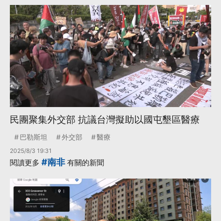
民團聚集外交部 抗議台灣擬助以國屯墾區醫療
巴勒斯坦
外交部
醫療
2025/8/3 19:31
#南非
閱讀更多
有關的新聞