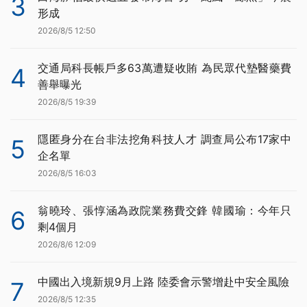
3
形成
2026/8/5 12:50
交通局科長帳戶多63萬遭疑收賄 為民眾代墊醫藥費
4
善舉曝光
2026/8/5 19:39
隱匿身分在台非法挖角科技人才 調查局公布17家中
5
企名單
2026/8/5 16:03
翁曉玲、張惇涵為政院業務費交鋒 韓國瑜：今年只
6
剩4個月
2026/8/6 12:09
中國出入境新規9月上路 陸委會示警增赴中安全風險
7
2026/8/5 12:35