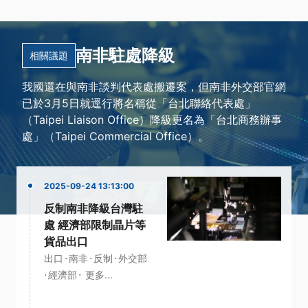
南非駐處降級
相關議題
我國還在與南非談判代表處搬遷案，但南非外交部官網
已於3月5日就逕行將名稱從「台北聯絡代表處」
（Taipei Liaison Office）降級更名為「台北商務辦事
處」（Taipei Commercial Office）。
2025-09-24 13:13:00
反制南非降級台灣駐
處 經濟部限制晶片等
貨品出口
·
·
·
出口
南非
反制
外交部
·
·
經濟部
更多...