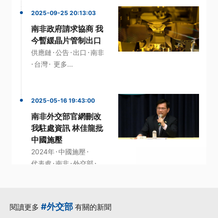
2025-09-25 20:13:03
南非政府請求協商 我
今暫緩晶片管制出口
·
·
·
供應鏈
公告
出口
南非
·
·
台灣
更多...
2025-05-16 19:43:00
南非外交部官網刪改
我駐處資訊 林佳龍批
中國施壓
·
·
2024年
中國施壓
·
·
·
代表處
南非
外交部
更多...
#外交部
閱讀更多
有關的新聞