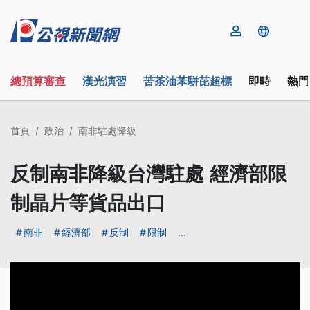
總預算審查
漢光演習
苦茶油苯駢芘超標
即時
熱門
首頁
政治
南非駐處降級
反制南非降級台灣駐處 經濟部限
制晶片等貨品出口
南非
經濟部
反制
限制
...