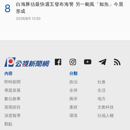
白海豚估最快週五發布海警 另一颱風「鯨魚」今晨
8
形成
2026/8/5 12:50
內容
分類
即時新聞
政治
社會
專題策展
全球
生活
數位敘事
兩岸
地方
當期節目
產經
文教科技
深度報導
環境
社福人權
觀點