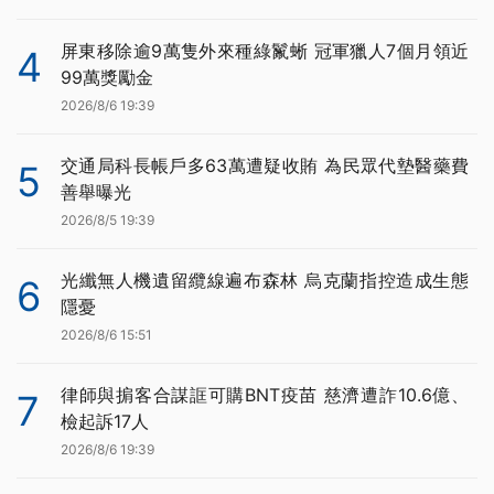
屏東移除逾9萬隻外來種綠鬣蜥 冠軍獵人7個月領近
4
99萬獎勵金
2026/8/6 19:39
交通局科長帳戶多63萬遭疑收賄 為民眾代墊醫藥費
5
善舉曝光
2026/8/5 19:39
光纖無人機遺留纜線遍布森林 烏克蘭指控造成生態
6
隱憂
2026/8/6 15:51
律師與掮客合謀誆可購BNT疫苗 慈濟遭詐10.6億、
7
檢起訴17人
2026/8/6 19:39