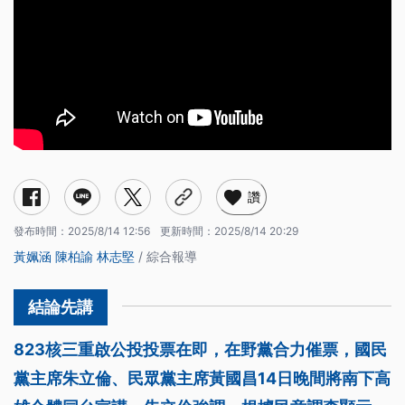
讚
發布時間：
2025/8/14 12:56
更新時間：
2025/8/14 20:29
黃姵涵
陳柏諭
林志堅
/ 綜合報導
823核三重啟公投投票在即，在野黨合力催票，國民
黨主席朱立倫、民眾黨主席黃國昌14日晚間將南下高