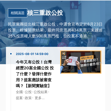
核三重啟公投
相關議題
民眾黨團提出核三重啟公投，中選會宣布定於8月23日
投票。根據開票結果，最終同意票共434萬票，未越過
25%投票權人數500萬票門檻，公投案不通過。
2025-08-01 14:59:00
今年又有公投！台灣
經歷20案全國公投 投
了什麼？發揮什麼作
用？提案應該被審查
嗎？【新聞實驗室】
·
·
·
全國
公投
公投結果
·
·
提案
政策
更多...