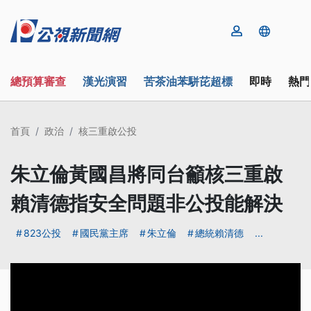
總預算審查
漢光演習
苦茶油苯駢芘超標
即時
熱門
首頁
政治
核三重啟公投
朱立倫黃國昌將同台籲核三重啟
賴清德指安全問題非公投能解決
823公投
國民黨主席
朱立倫
總統賴清德
...