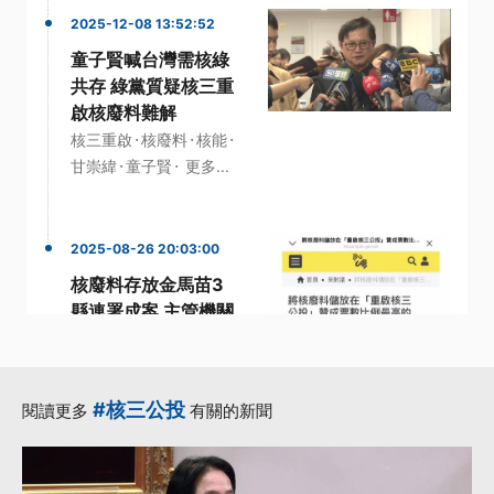
2025-12-08 13:52:52
童子賢喊台灣需核綠
共存 綠黨質疑核三重
啟核廢料難解
·
·
·
核三重啟
核廢料
核能
·
·
甘崇緯
童子賢
更多...
2025-08-26 20:03:00
核廢料存放金馬苗3
縣連署成案 主管機關
10/25前須回應
·
·
不同意
二膽島
·
公共政策網路參與平台
#核三公投
閱讀更多
有關的新聞
·
·
同意票
提案
更多...