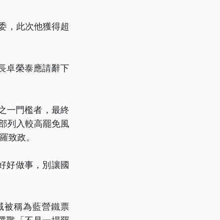
立委，此次他獲得超
長卓榮泰應請辭下
之一門檻者，最終
內部列入較高罷免風
手羅致政。
好好做事，別讓國
域被稱為藍營鐵票