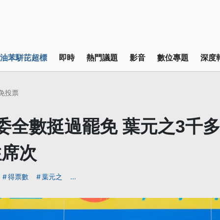
油苯駢芘超標
即時
熱門議題
影音
數位專題
深度
罷免投票
委全數挺過罷免 葉元之3千
住席次
得票數
葉元之
...