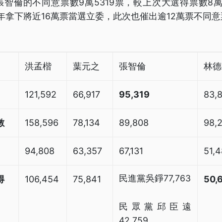
智倫的不同意票數9萬5319票，較上次大選得票數8萬98
4年拿下將近16萬票當選立委，此次也催出逾12萬票不同
洪孟楷
葉元之
張智倫
林德
121,592
66,917
95,319
83,
數
158,596
78,134
89,808
98,
94,808
63,357
67,131
51,
民進黨吳錚77,763
得
106,454
75,841
50,
民眾黨邱臣遠
42,759