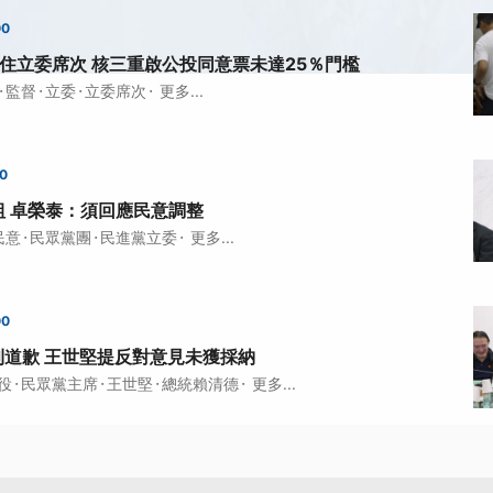
00
住立委席次 核三重啟公投同意票未達25％門檻
·
·
·
·
監督
立委
立委席次
更多...
00
組 卓榮泰：須回應民意調整
·
·
·
民意
民眾黨團
民進黨立委
更多...
00
利道歉 王世堅提反對意見未獲採納
·
·
·
·
役
民眾黨主席
王世堅
總統賴清德
更多...