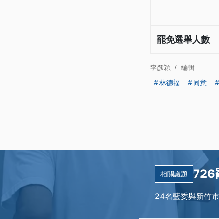
罷免選舉人數
李彥穎
/
編輯
林德福
同意
72
相關議題
24名藍委與新竹