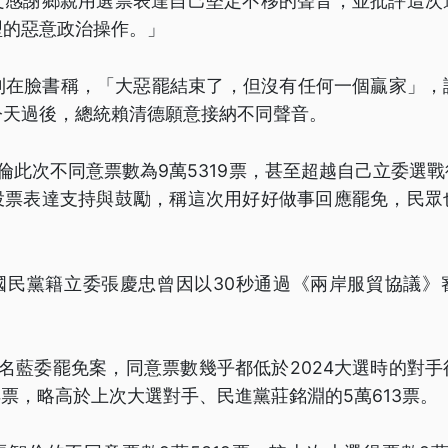
文感謝鄉親用選票表達自己堅定不移的聲音，並批評這次
型的惡意政治操作。」
翔則在臉書稱，「大惡罷結束了，但沒有任何一個贏家」，
今天過後，總統賴清德願意接納不同聲音。
倫此次不同意票數為9萬5319票，甚至超越自己立委選
投票表達支持與鼓勵，稱這次用好好做事回應罷免，民眾
國民黨籍立委張慶忠曾因以30秒通過《兩岸服貿協議》
名藍委罷免案，同意票數幾乎都低於2024大選時的對
84票，略高於上次大選對手、民進黨莊銘淵的5萬613票。