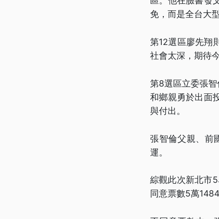
區。他在臉書發
免，而是全台大
第12選區廖先
社會太深，期待
第8選區立委張智
和鄉親勇於出面
與付出。
張智倫父親、前
運。
綜觀此次新北市5
同意票數5萬14