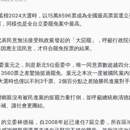
孟楷2024大選時，以15萬8596票成為全國最高票當選
票，同樣也是全台立委罷免案中最高。
代表民意無法接受執政黨發起的「大惡罷」，呼籲行政院
整因應主流民意，才符合罷免投票的結果。
立委葉元之，則是新北5位藍委中，唯一同意票數超越四分
3560票之差驚險挺過罷免。葉元之本次一度被國民黨
年大選時也僅以不到3千票、2個百分點之差險勝民進黨對
謝鄉親沒有被民進黨的挺罷力量打倒，並呼籲總統賴清德
修補、讓社會更團結。
）的立委林德福，自2008年起已連任7屆立委，所在區