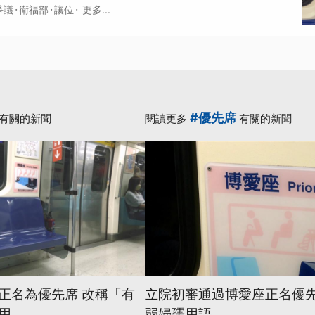
·
·
·
爭議
衛福部
讓位
更多...
#優先席
有關的新聞
閱讀更多
有關的新聞
正名為優先席 改稱「有
立院初審通過博愛座正名優先
用
弱婦孺用語