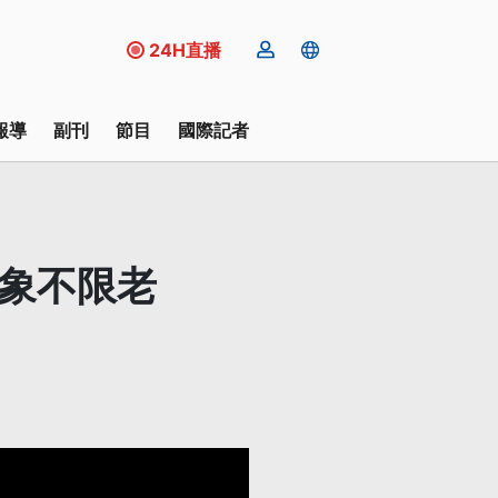
24H直播
報導
副刊
節目
國際記者
對象不限老