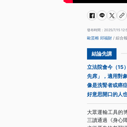
發布時間：
2025/7/15 12:
歐芸榕
邱福財
/ 綜合
立法院會今（15
先席」，適用對
像是洗腎者或癌
好意思開口的人
大眾運輸工具的
三讀通過《身心