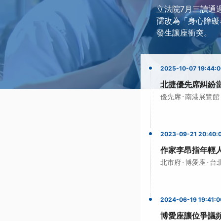
立法院7月三讀通
孺改為「身心障礙
發生讓座衝突。
2025-10-07 19:44:
北捷優先席糾紛
·
優先席
南港展覽館
2023-09-21 20:40:
作家李昂指年輕
·
·
北市府
博愛座
台
2024-06-19 19:41:0
博愛座讓位爭議