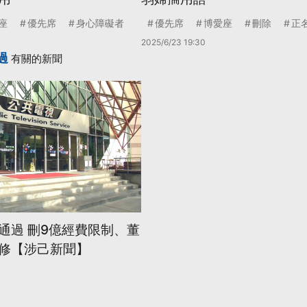
座
優先席
身心障礙者
優先席
博愛座
刪除
正
2025/6/23 19:30
過
有關的新聞
通過 刪9億經費限制、董
修【涉己新聞】