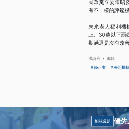
民眾黨立委陳昭
有不一樣的評鑑
未來老人福利機
上、30萬以下罰
期滿還是沒有改
洪詩宸
/
編輯
修正案
長照機
優先
相關議題