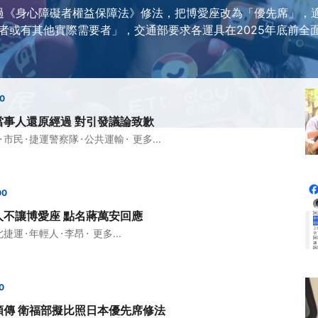
過《身心障礙者權益保障法》修法，把博愛座改為「優先席」，
者或有其他實際需要者」，交通部要求各運具在2025年底前全
00
當事人還原經過 對引發議論致歉
·
·
·
·
市民
捷運警察隊
公共運輸
更多...
00
人不讓博愛座 點名蔣萬安回應
·
·
·
北捷運
年輕人
李昂
更多...
0
頻傳 衛福部擬比照日本優先席修法