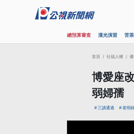
總預算審查
漢光演習
苦茶
首頁
社福人權
優
博愛座改
弱婦孺
三讀通過
老弱