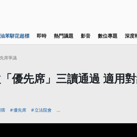
油苯駢芘超標
即時
熱門議題
影音
數位專題
深度
先席爭議
「優先席」三讀通過 適用
婦孺
優先席
立法院會
...