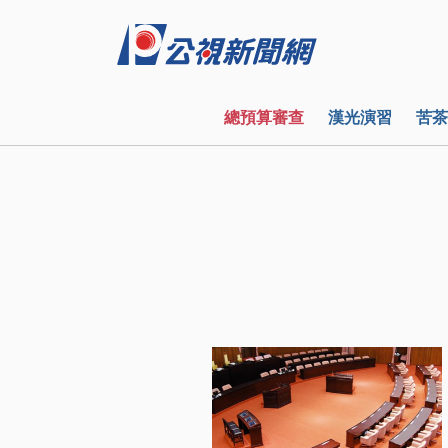
總預算審查
漢光演習
苦茶