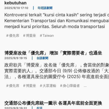
kebutuhan
2025/9/10 17:10
|
印尼語新聞
Kontroversi terkait "kursi cinta kasih" sering terjadi
Kementerian Transportasi dan Komunikasi mengubah 
menjadi kursi prioritas. Seluruh moda transportasi
優先席
博愛座
Taiwan
博愛座改做「優先席」 增加「實際需要者」也通坐
2025/9/9 19:15
|
台語新聞
政府欲共「博愛座」改名做「優先席」，會當坐的對
實際需要的人」。交通部今日 (9/9) 公佈修改過的
法」，各種運具座位的圖愛佇今 (2025) 年底進前
當避免民眾因為誤解使用者煞來冤家量債。（新聞標
優先席
博愛座
大眾運輸
身心障礙者
...
交通部公布優先席統一圖示 各運具年底前全面更換
2025/9/9 19:31
|
生活