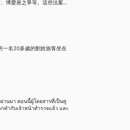
重、博愛座之爭等。這些法案最
另一名20多歲的劉姓旅客坐在
่านมา ตอนนี้ผู้โดยสารที่เป็นคู่
ปากคำกับเจ้าหน้าตำรวจแล้ว และ