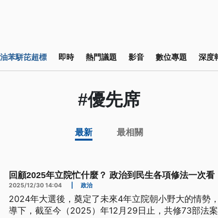
油苯駢芘超標
即時
熱門議題
影音
數位專題
深度
#優先席
最新
最相關
回顧2025年立院忙什麼？ 政治到民生各項修法一次看
2025/12/30 14:04
|
政治
2024年大選後，奠定了未來4年立院朝小野大的情勢
導下，截至今（2025）年12月29日止，共修73部