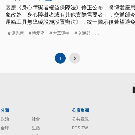
因應《身心障礙者權益保障法》修正公布，將博愛座
象改為「身心障礙者或有其他實際需要者」，交通部今
運輸工具無障礙設施設置辦法》，統一圖示後希望避
各運具需於今（2025）年底前全面更換。
優先席
博愛座
大眾運輸
交通部
...
1
分類
公廣集團
政治
社會
公共電視
全球
生活
PTS TW