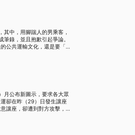
，其中，用腳踹人的男乘客，
成筆錄，並且抱歉引起爭論。
人的公共運輸文化，還是要「大
）月公布新圖示，要求各大眾
運卻在昨（29）日發生讓座
示意讓座，卻遭到對方攻擊，捷
會秩序維護法》通知當事人到案