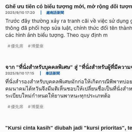
Ghế ưu tiên có biểu tượng mới, mở rộng đối tượ
2025/9/10 17:20
|
越南語新聞
Trước đây thường xảy ra tranh cãi về việc sử dụng 
thông đã phối hợp sửa luật, chính thức đổi tên thành
các hình ảnh biểu tượng. Theo quy định m
優先席
博愛座
จาก "ที่นั่งสำหรับบุคคลพิเศษ" สู่ "ที่นั่งสำหรับผู้ที่มีควา
2025/9/10 17:15
|
泰語新聞
ที่นั่งสำรองสำหรับบุคคลพิเศษมักก่อให้เกิดกรณีพิพาทบ่อยค
คมนาคมไต้หวันจึงมีมติเห็นชอบให้เปลี่ยนชื่อเป็นที่นั่งสำห
ระเบียบใหม่กำหนดให้ยานพาหนะทุกประเภทต้อ
優先席
博愛座
"Kursi cinta kasih" diubah jadi "kursi prioritas", 