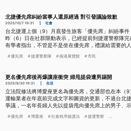
北捷優先席糾紛當事人還原經過 對引發議論致歉
2025/10/7 19:31
|
社會
台北捷運上個（9）月底發生旅客「優先席」糾紛事件
昨（6）日在社群限動表示，已經提前到捷運警察隊完
有學者指出，不管是不是坐在優先席，禮讓給需要的
力宣導」和「建立」，避免類似糾紛。
優先席
捷運警察隊
南港展覽館
市民
更名優先席後再爆讓座衝突 婦甩提袋遭男踢開
2025/9/30 19:31
|
生活
立法院修法將博愛座更名為優先席，交通部也在本（9
運輸業者在年底前完成文字和圖資的更新，不過台北捷
爭議，一名年長婦人先以提袋甩向優先席上的男子、
運警察已經調閱監視器，將循線找人，依照違反《社
優先席
博愛座
社會秩序維護法
捷運警察
...
說明。