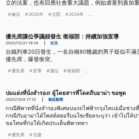
立的法案，也有回應社會重大議題，例如虐童刑責加
後是怎麼通過的？回應了哪些民意？
修法
2025年
立院
2024年
...
優先席讓位爭議頻發生 衛福部：持續加強宣導
2025/12/21 19:10
|
生活
台鐵列車20日發生，一名自稱80幾歲的男子疑似不滿
優先席，爆發衝突。
優先席
宣導
讓位
衛福部
...
ปมแย่งที่นั่งสำรอง! ผู้โดยสารที่โดดถีบอาม่า ขอพูด
2025/10/8 17:15
|
泰語新聞
กรณีพิพาทที่นั่งสำรองพิเศษบนรถไฟฟ้ากรุงไทเปเมื่อช่วงที่ผ
กรณีกับอาม่าได้โพสต์สตอรี่บนโซเชียลระบุว่า เข้าไปให้
ขอโทษที่ก่อให้เกิดประเด็นพิพาททา
優先席
北捷