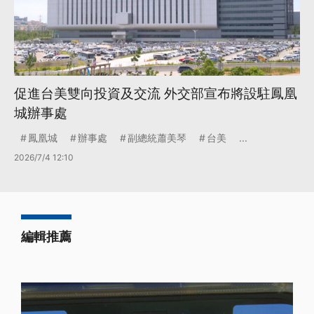
促進台美雙向投資及交流 外交部宣布將設駐鳳凰
城辦事處
鳳凰城
辦事處
副總統蕭美琴
台美
...
2026/7/4 12:10
編輯推薦