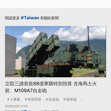
#Taiwan
閱讀更多
有關的新聞
立院三讀首批88億軍購特別預算 含海馬士火
箭、M109A7自走砲
人事案
特別預算
自走砲
張惇涵
...
2026/5/29 12:35