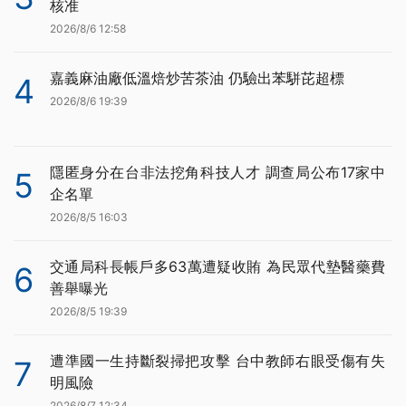
核准
2026/8/6 12:58
嘉義麻油廠低溫焙炒苦茶油 仍驗出苯駢芘超標
4
2026/8/6 19:39
隱匿身分在台非法挖角科技人才 調查局公布17家中
5
企名單
2026/8/5 16:03
交通局科長帳戶多63萬遭疑收賄 為民眾代墊醫藥費
6
善舉曝光
2026/8/5 19:39
遭準國一生持斷裂掃把攻擊 台中教師右眼受傷有失
7
明風險
2026/8/7 12:34