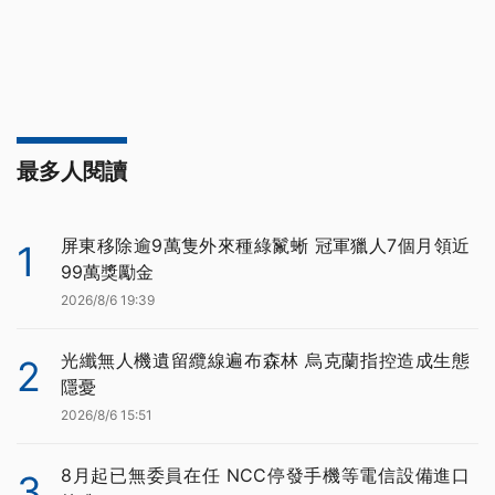
最多人閱讀
屏東移除逾9萬隻外來種綠鬣蜥 冠軍獵人7個月領近
1
99萬獎勵金
2026/8/6 19:39
光纖無人機遺留纜線遍布森林 烏克蘭指控造成生態
2
隱憂
2026/8/6 15:51
8月起已無委員在任 NCC停發手機等電信設備進口
3