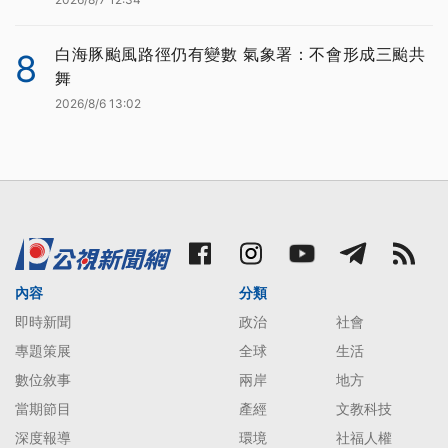
白海豚颱風路徑仍有變數 氣象署：不會形成三颱共
8
舞
2026/8/6 13:02
內容
分類
即時新聞
政治
社會
專題策展
全球
生活
數位敘事
兩岸
地方
當期節目
產經
文教科技
深度報導
環境
社福人權