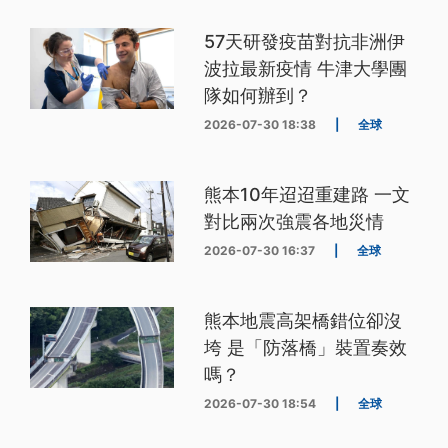
57天研發疫苗對抗非洲伊
波拉最新疫情 牛津大學團
隊如何辦到？
2026-07-30 18:38
|
全球
熊本10年迢迢重建路 一文
對比兩次強震各地災情
2026-07-30 16:37
|
全球
熊本地震高架橋錯位卻沒
垮 是「防落橋」裝置奏效
嗎？
2026-07-30 18:54
|
全球