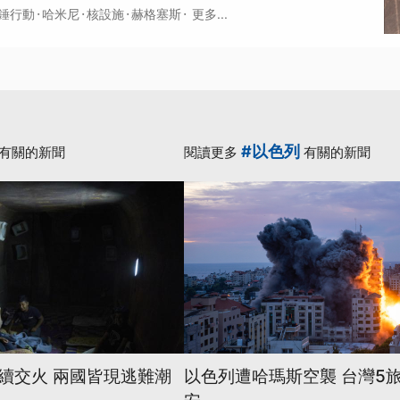
·
·
·
·
錘行動
哈米尼
核設施
赫格塞斯
更多...
#以色列
有關的新聞
閱讀更多
有關的新聞
續交火 兩國皆現逃難潮
以色列遭哈瑪斯空襲 台灣5旅