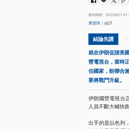
發布時間：
2025/6/17 07
黃韻玲
/ 編譯
就在伊朗促請美國總
營電視台，當時
伯國家，盼聯合
要將戰鬥升級。
伊朗國營電視台
人員不斷大喊快
出手的是以色列