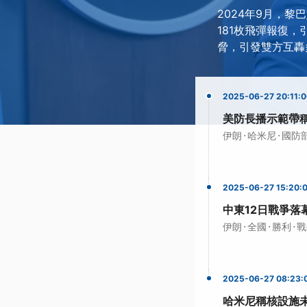
2024年9月，
181枚飛彈報復，
脅，引發雙方互轟
2025-06-27 20:11:
美防長播示範帶
·
·
伊朗
哈米尼
國防
2025-06-27 15:20:
中東12日戰爭落
·
·
·
伊朗
全國
勝利
戰
2025-06-27 08:23:
哈米尼稱核設施