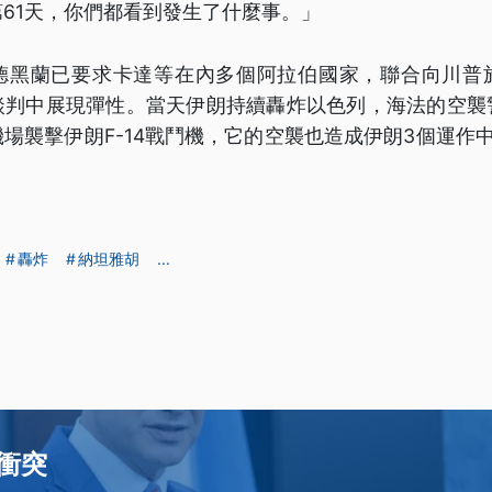
61天，你們都看到發生了什麼事。」
德黑蘭已要求卡達等在內多個阿拉伯國家，聯合向川普
談判中展現彈性。當天伊朗持續轟炸以色列，海法的空襲
場襲擊伊朗F-14戰鬥機，它的空襲也造成伊朗3個運作
轟炸
納坦雅胡
...
衝突