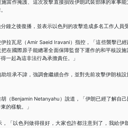
設施當作掩護、這次攻擊直接損毀伊朗武裝部隊的軍事能
擊。
幾分鐘之後復播，並表示以色列的攻擊造成多名工作人員
拉瓦尼（Amir Saeid Iravani）指控，「這些襲擊
意把在國際原子能總署全面保障監督下運作的和平核設施
將得一起為這非法行為承擔責任。」
協助坦承不諱，強調會繼續合作，並對先前攻擊伊朗核設
（Benjamin Netanyahu）說道，「伊朗已經了解
中東的樣貌。」
示，「以色列做得很好，大家也許都注意到了，我給伊朗