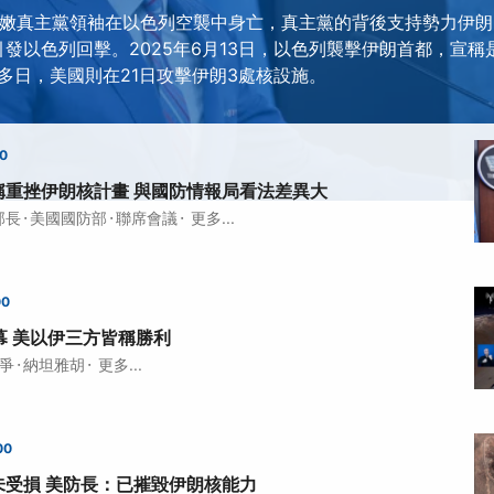
黎巴嫩真主黨領袖在以色列空襲中身亡，真主黨的背後支持勢力伊朗
引發以色列回擊。2025年6月13日，以色列襲擊伊朗首都，宣
多日，美國則在21日攻擊伊朗3處核設施。
00
稱重挫伊朗核計畫 與國防情報局看法差異大
·
·
·
部長
美國國防部
聯席會議
更多...
00
幕 美以伊三方皆稱勝利
·
·
爭
納坦雅胡
更多...
00
未受損 美防長：已摧毀伊朗核能力