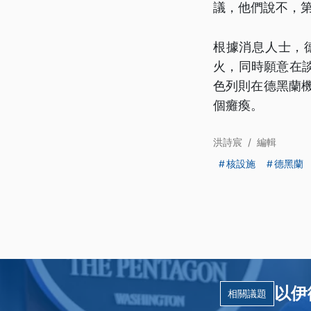
議，他們說不，第
根據消息人士，
火，同時願意在
色列則在德黑蘭機
個癱瘓。
洪詩宸
/
編輯
核設施
德黑蘭
以伊
相關議題