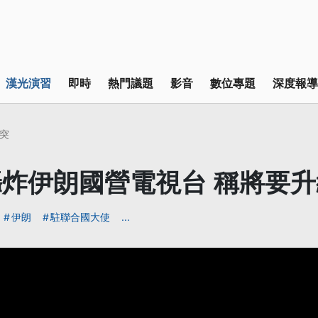
漢光演習
即時
熱門議題
影音
數位專題
深度報導
突
炸伊朗國營電視台 稱將要
伊朗
駐聯合國大使
...