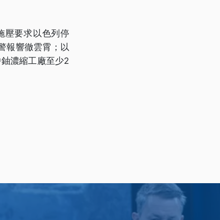
施壓要求以色列停
警報響徹雲霄；以
中鈾濃縮工廠至少2