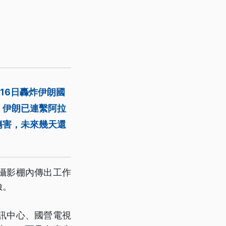
列16日轟炸伊朗國
。伊朗已連繫阿拉
傷害，未來幾天還
攝影棚內傳出工作
險。
訊中心、國營電視