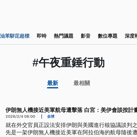
油苯駢芘超標
即時
熱門議題
影音
數位專題
深度
#午夜重錘行動
最新
最相關
伊朗無人機接近美軍航母遭擊落 白宮：美伊會談按計
2026/2/4 08:00
|
全球
就在外交官員正設法安排伊朗與美國進行核協議談判之
先是一架伊朗無人機接近美軍在阿拉伯海的航母隨後