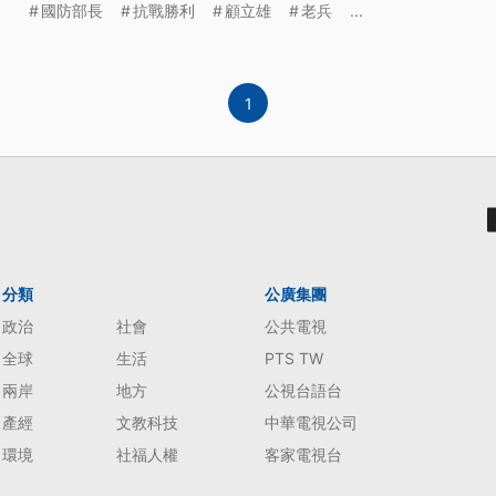
國防部長
抗戰勝利
顧立雄
老兵
...
1
分類
公廣集團
政治
社會
公共電視
全球
生活
PTS TW
兩岸
地方
公視台語台
產經
文教科技
中華電視公司
環境
社福人權
客家電視台