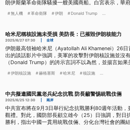
朗伊斯蘭革命衛隊騷擾一艘美國商船。白宮表示，華
原定計畫進行。
無人機
革命衛隊
伊朗
Donald Trump
...
哈米尼稱核設施未受損 美防長：已摧毀伊朗核能力
2025/6/27 07:30
|
全球
伊朗最高領袖哈米尼（Ayatollah Ali Khamenei
出的談話影片中強調，美軍的攻擊對伊朗核設施並沒
（Donald Trump）的誇示言詞不以為然，並揚言
再度反制。另外，美國國防部長赫格塞斯（Pete Heg
伊朗核設施
赫格塞斯
哈米尼
核設施
...
朗核能力已遭摧毀，反駁媒體預設立場。
中共擬邀國民黨老兵紀念抗戰 防長籲警惕統戰伎倆
2025/6/25 12:30
|
兩岸
中共宣布將在9月3日舉行紀念抗戰勝利80週年活動
觀禮。對此，國防部長顧立雄今（25）日強調，對日
勝利，指出中國一貫用統戰伎倆、分化台灣社會的團
惕，不要受到誘惑。