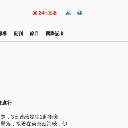
24H直播
報導
副刊
節目
國際記者
畫進行
際，3日連續發生2起衝突，
遭擊落，接著在荷莫茲海峽，伊