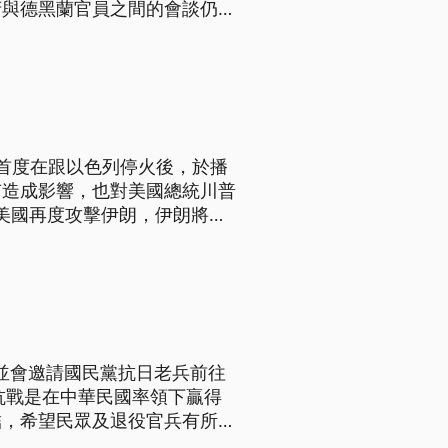
府與德黑蘭官員之間的會談仍按
）26日首度在跟以色列停火後，於播
有造成影響，也對美國總統川普
如果美國再度攻擊伊朗，伊朗將會
seth）特別開記者會強調，伊
，並會邀請國民黨抗日老兵前往
抗戰是在中華民國率領下贏得
結，希望民眾及退役官兵有所警