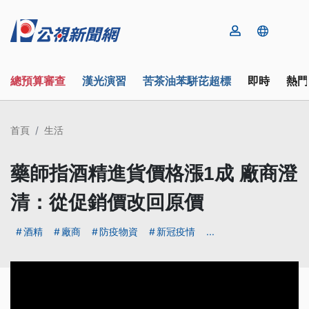
總預算審查
漢光演習
苦茶油苯駢芘超標
即時
熱門
首頁
生活
藥師指酒精進貨價格漲1成 廠商澄
清：從促銷價改回原價
酒精
廠商
防疫物資
新冠疫情
...