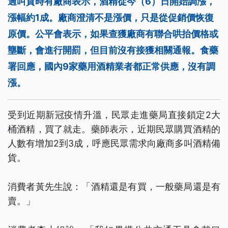
過叫貨時有廠商表示，酒精從今（6）日開始調漲，
漲幅約1成。廠商澄清不是漲價，只是從促銷價恢復
原價。公平會表示，如果查獲廠商有聯合哄抬價格或
壟斷，會進行開罰，但目前沒有接獲相關通報。食藥
署回應，國內9家藥用酒精業者都正常供應，沒有調
漲。
受到近期新冠疫情升溫，民眾走進藥局直接鎖定2大
桶酒精，買了就走。藥師表示，近期民眾購買酒精的
人數有增加2到3成，呼應民眾需求向廠商多叫酒精備
貨。
消費者黃先生說：「酒精還是有買，一般藥局還是有
賣。」