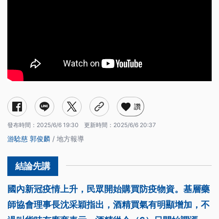
讚
發布時間：
2025/6/6 19:30
更新時間：
2025/6/6 20:37
游騐慈
郭俊麟
/ 地方報導
國內新冠疫情上升，民眾開始購買防疫物資。基層藥
師協會理事長沈采穎指出，酒精買氣有明顯增加，不