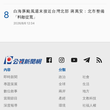
白海豚颱風週末接近台灣北部 蔣萬安：北市整備
8
「料敵從寬」
2026/8/6 12:34
內容
分類
即時新聞
政治
社會
專題策展
全球
生活
數位敘事
兩岸
地方
當期節目
產經
文教科技
深度報導
環境
社福人權