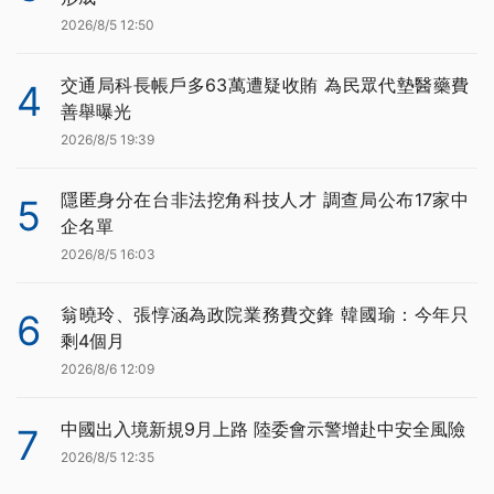
2026/8/5 12:50
交通局科長帳戶多63萬遭疑收賄 為民眾代墊醫藥費
4
善舉曝光
2026/8/5 19:39
隱匿身分在台非法挖角科技人才 調查局公布17家中
5
企名單
2026/8/5 16:03
翁曉玲、張惇涵為政院業務費交鋒 韓國瑜：今年只
6
剩4個月
2026/8/6 12:09
中國出入境新規9月上路 陸委會示警增赴中安全風險
7
2026/8/5 12:35