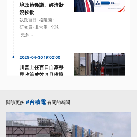
境政策獲讚、經濟狀
況挨批
·
·
執政百日
格陵蘭
·
·
·
研究員
非常重
全球
更多...
2025-04-30 19:02:00
川普上任百日自豪移
民政策成效 3月邊境
非法移民數創新低
·
·
·
川普
移民
移民政策
·
·
邊境
非法移民
更多...
#台積電
閱讀更多
有關的新聞