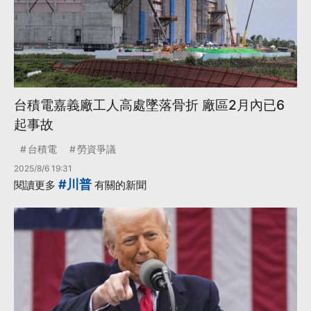
台積電嘉義廠工人高處墜落骨折 廠區2月內已6
起事故
台積電
勞資爭議
2025/8/6 19:31
#川普
閱讀更多
有關的新聞