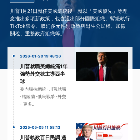
川普1月21日就任美國總統後，就以「美國優先」等理
念推出多項新政策，包含退出部分國際組織、暫緩執行
TikTok禁令、取消多元性別政策與出生公民權、加徵
關稅、重整政府組織等。
2026-01-20 19:48:26
川普就職美總統滿1年
強勢外交欲主導西半
球
·
委內瑞拉總統
川普就職
·
·
·
格陵蘭
俄烏戰爭
外交
·
更多...
2025-05-05 11:58:13
川普執政百日民調 邊