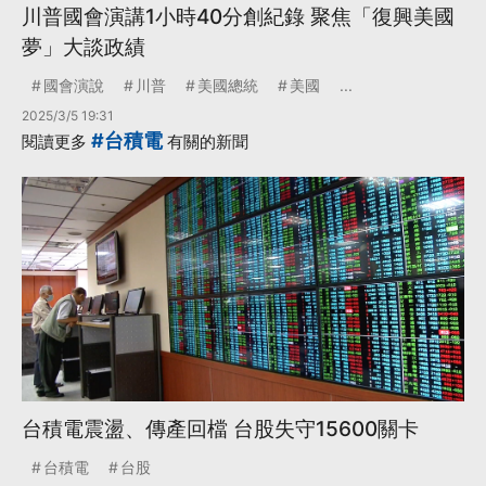
川普國會演講1小時40分創紀錄 聚焦「復興美國
夢」大談政績
國會演說
川普
美國總統
美國
...
2025/3/5 19:31
#台積電
閱讀更多
有關的新聞
台積電震盪、傳產回檔 台股失守15600關卡
台積電
台股