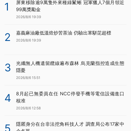
屏東移除逾9萬隻外來種綠鬣蜥 冠軍獵人7個月領近
1
99萬獎勵金
2026/8/6 19:39
嘉義麻油廠低溫焙炒苦茶油 仍驗出苯駢芘超標
2
2026/8/6 19:39
光纖無人機遺留纜線遍布森林 烏克蘭指控造成生態
3
隱憂
2026/8/6 15:51
8月起已無委員在任 NCC停發手機等電信設備進口
4
核准
2026/8/6 12:58
隱匿身分在台非法挖角科技人才 調查局公布17家中
5
企名單