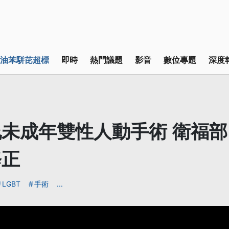
油苯駢芘超標
即時
熱門議題
影音
數位專題
深度
未成年雙性人動手術 衛福
修正
LGBT
手術
...