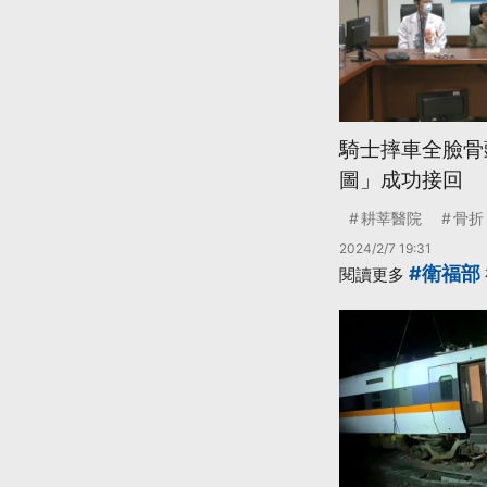
騎士摔車全臉骨
圖」成功接回
耕莘醫院
骨折
2024/2/7 19:31
#衛福部
閱讀更多