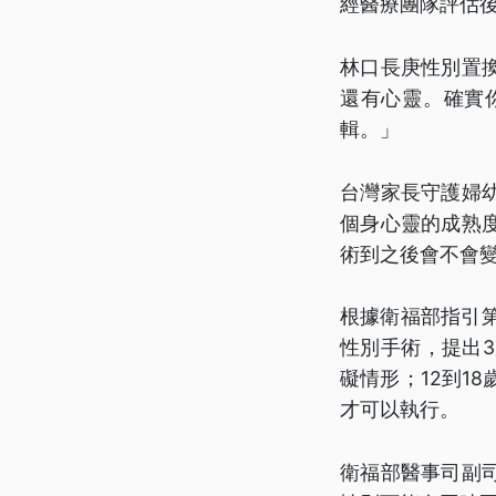
經醫療團隊評估
林口長庚性別置
還有心靈。確實
輯。」
台灣家長守護婦
個身心靈的成熟
術到之後會不會
根據衛福部指引
性別手術，提出
礙情形；12到1
才可以執行。
衛福部醫事司副