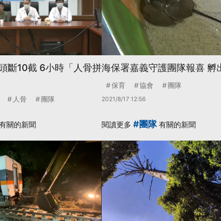
頭斷10截 6小時「人骨拼
海保署嘉義守護團隊報喜 孵
保育
協會
團隊
人骨
團隊
2021/8/17 12:56
#團隊
有關的新聞
閱讀更多
有關的新聞