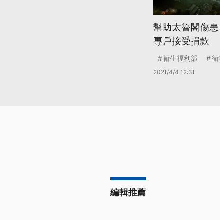
幫助太魯閣傷患
專戶接受捐款
衛生福利部
衛
2021/4/4 12:31
編輯推薦