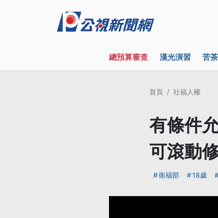
總預算審查
漢光演習
苦茶
首頁
社福人權
有條件允
可滾動
衛福部
18歲