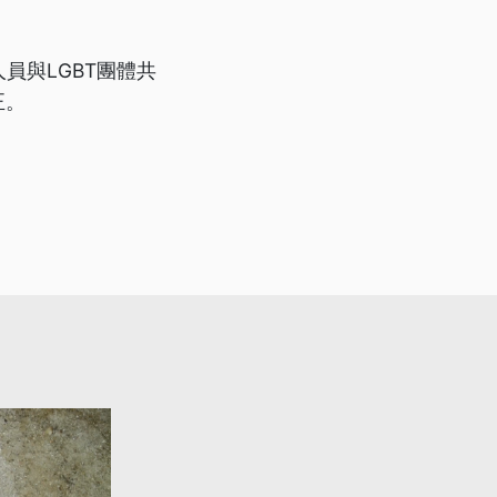
員與LGBT團體共
正。