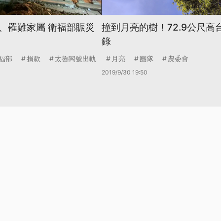
、罹難家屬 衛福部賑災
撞到月亮的樹！72.9公尺高
錄
福部
捐款
太魯閣號出軌
月亮
團隊
農委會
2019/9/30 19:50