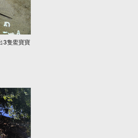
出3隻鱟寶寶