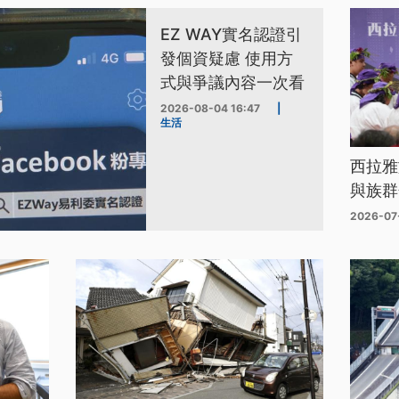
EZ WAY實名認證引
發個資疑慮 使用方
式與爭議內容一次看
2026-08-04 16:47
|
生活
西拉雅
與族群
2026-07