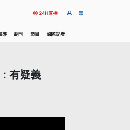
24H直播
報導
副刊
節目
國際記者
部：有疑義