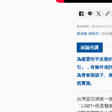
發布時間：
2025/1/13 12:
賴淑敏
蔣龍祥
/ 綜合
為建置性平友善的
引」，有條件准
為青春期孩子、
然實施。
台灣是亞洲第一
「LGBT+民眾