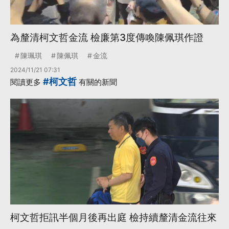
為釐清柯文哲金流 檢廉第3度傳喚陳佩琪作證
陳珮琪
陳佩琪
金流
2024/11/21 07:31
#柯文哲
閱讀更多
有關的新聞
柯文哲拒訊半個月後再出庭 檢持續釐清金流往來