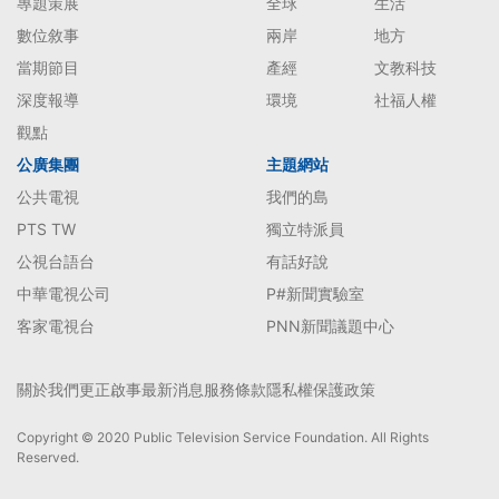
專題策展
全球
生活
數位敘事
兩岸
地方
當期節目
產經
文教科技
深度報導
環境
社福人權
觀點
公廣集團
主題網站
公共電視
我們的島
PTS TW
獨立特派員
公視台語台
有話好說
中華電視公司
P#新聞實驗室
客家電視台
PNN新聞議題中心
關於我們
更正啟事
最新消息
服務條款
隱私權保護政策
Copyright © 2020 Public Television Service Foundation. All Rights
Reserved.