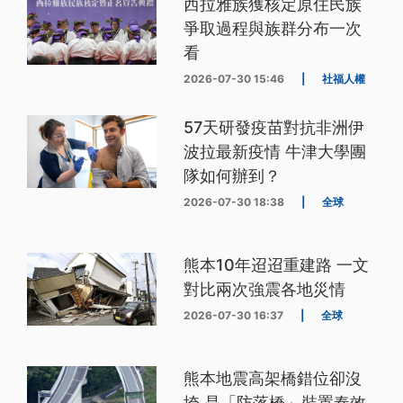
西拉雅族獲核定原住民族
爭取過程與族群分布一次
看
2026-07-30 15:46
|
社福人權
57天研發疫苗對抗非洲伊
波拉最新疫情 牛津大學團
隊如何辦到？
2026-07-30 18:38
|
全球
熊本10年迢迢重建路 一文
對比兩次強震各地災情
2026-07-30 16:37
|
全球
熊本地震高架橋錯位卻沒
垮 是「防落橋」裝置奏效