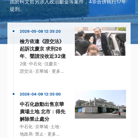
由於柯文哲另涉入政治獻金等案件，4罪合併執行17年
徒刑。
2026-05-08 12:35:20
檢方依違《證交法》
起訴沈慶京 求刑26
年、聲請沒收近32億
·
·
·
2億
中石化
沈慶京
·
·
證交法
京華城
更多...
2026-04-09 12:35:00
中石化啟動出售京華
廣場土地 北市：得先
解除禁止處分
·
·
·
中石化
京華城
土地
·
·
地政局
禁止
更多...