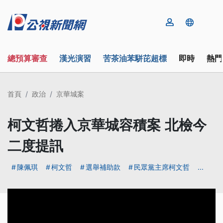
總預算審查
漢光演習
苦茶油苯駢芘超標
即時
熱門
首頁
政治
京華城案
柯文哲捲入京華城容積案 北檢今
二度提訊
陳佩琪
柯文哲
選舉補助款
民眾黨主席柯文哲
...