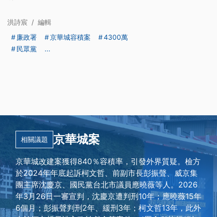
洪詩宸
/
編輯
廉政署
京華城容積案
4300萬
民眾黨
...
京華城案
相關議題
京華城改建案獲得840％容積率，引發外界質疑。檢方
於2024年年底起訴柯文哲、前副市長彭振聲、威京集
團主席沈慶京、國民黨台北市議員應曉薇等人。2026
年3月26日一審宣判，沈慶京遭判刑10年；應曉薇15年
6個月；彭振聲判刑2年、緩刑3年；柯文哲13年，此外