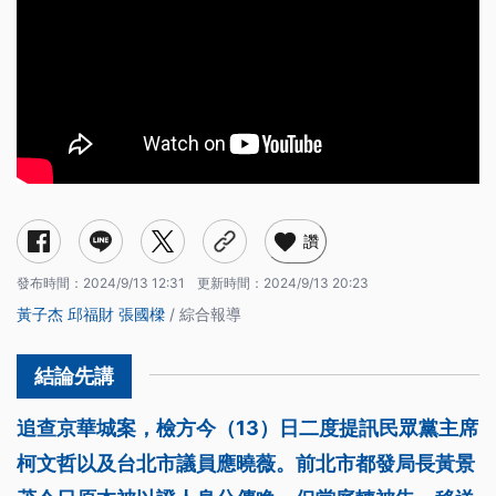
讚
發布時間：
2024/9/13 12:31
更新時間：
2024/9/13 20:23
黃子杰
邱福財
張國樑
/ 綜合報導
追查京華城案，檢方今（13）日二度提訊民眾黨主席
柯文哲以及台北市議員應曉薇。前北市都發局長黃景