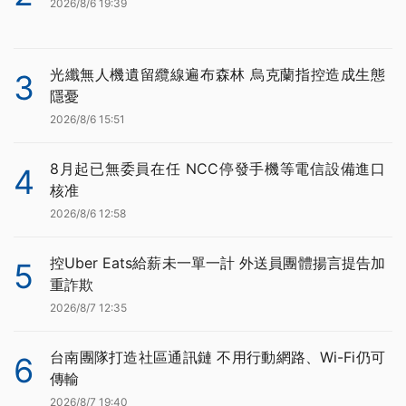
2026/8/6 19:39
光纖無人機遺留纜線遍布森林 烏克蘭指控造成生態
3
隱憂
2026/8/6 15:51
8月起已無委員在任 NCC停發手機等電信設備進口
4
核准
2026/8/6 12:58
控Uber Eats給薪未一單一計 外送員團體揚言提告加
5
重詐欺
2026/8/7 12:35
台南團隊打造社區通訊鏈 不用行動網路、Wi-Fi仍可
6
傳輸
2026/8/7 19:40