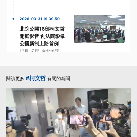
2026-03-31 19:39:50
北院公開16部柯文哲
開庭影音 創法院影像
公播新制上路首例
·
·
·
12月
公開
台北地院
·
·
柯文哲
法庭
更多...
#柯文哲
閱讀更多
有關的新聞