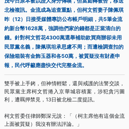
茂今日原本被以證人身分傳喚，但當庭轉被告，移送
北檢複訊。金流成為追查重點，但柯文哲妻子陳佩琪
昨（12）日接受媒體專訪公布帳戶明細，共5筆金流
約新台幣1628萬，強調他們家的錢都是正當清白的
錢。針對柯文哲花4300萬選舉補助款買商辦卻未用
民眾黨名義，陳佩琪坦承思慮不周；而遭檢調查扣的
保險箱裝有金飾玉器和各50萬，被質疑沒有財產申
報，民代呼籲應盡快交代完整金流。
雙手被上手銬，但神情輕鬆，還與戒護的法警交談，
民眾黨主席柯文哲捲入京華城容積案，涉犯貪污圖
利，遭羈押禁見，13日被北檢二度提訊。
柯文哲委任律師鄭深元說：「（柯主席他有這個金流
上面被質疑）我沒有辦法評論。」