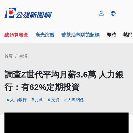
總預算審查
漢光演習
苦茶油苯駢芘超標
即時
熱門
首頁
生活
調查Z世代平均月薪3.6萬 人力銀
行：有62%定期投資
人力銀行
月薪
投資
人際關係