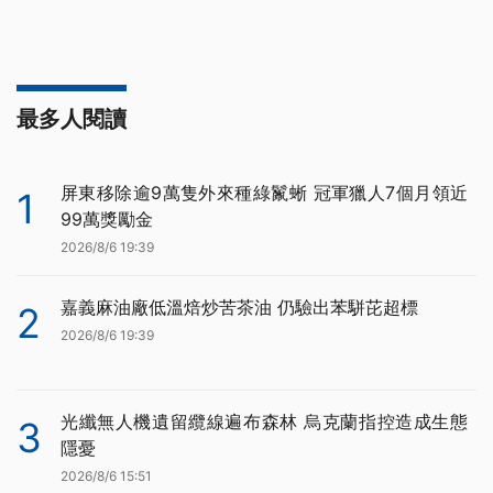
最多人閱讀
屏東移除逾9萬隻外來種綠鬣蜥 冠軍獵人7個月領近
1
99萬獎勵金
2026/8/6 19:39
嘉義麻油廠低溫焙炒苦茶油 仍驗出苯駢芘超標
2
2026/8/6 19:39
光纖無人機遺留纜線遍布森林 烏克蘭指控造成生態
3
隱憂
2026/8/6 15:51