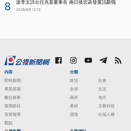
派李文詳出任兆基董事長 兩日後宏碁發重訊辭職
8
2026/8/8 12:10
內容
分類
即時新聞
政治
社會
專題策展
全球
生活
數位敘事
兩岸
地方
當期節目
產經
文教科技
深度報導
環境
社福人權
觀點