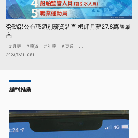
勞動部公布職類別薪資調查 機師月薪27.8萬居最
高
月薪
薪資
年薪
專業
...
2023/5/31 19:51
編輯推薦