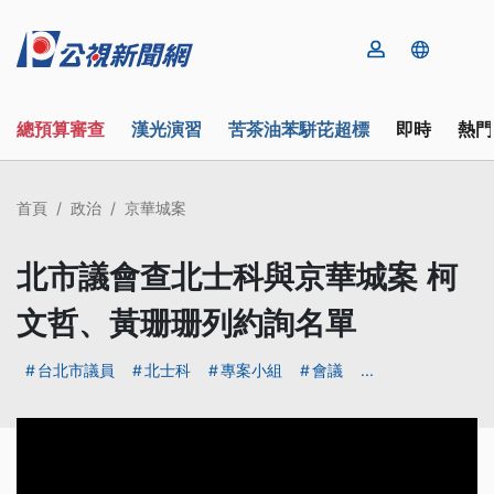
總預算審查
漢光演習
苦茶油苯駢芘超標
即時
熱門
首頁
政治
京華城案
北市議會查北士科與京華城案 柯
文哲、黃珊珊列約詢名單
台北市議員
北士科
專案小組
會議
...