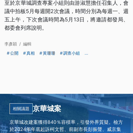
至於京華城調查專案小組則由游淑慧擔任召集人，會
議中拍板5月每週開2次會議，時間分別為每週一、週
五上午，下次會議時間為5月13日，將邀請都發局、
都委會列席說明。
李彥穎
/
編輯
公開
真相
黃珊珊
調查小組
...
京華城案
相關議題
京華城改建案獲得840％容積率，引發外界質疑。檢方
於2024年年底起訴柯文哲、前副市長彭振聲、威京集