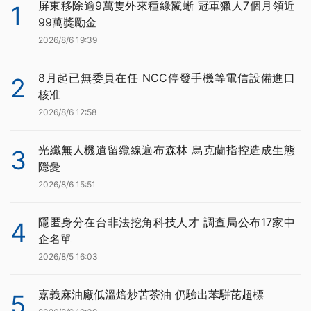
屏東移除逾9萬隻外來種綠鬣蜥 冠軍獵人7個月領近
1
99萬獎勵金
2026/8/6 19:39
8月起已無委員在任 NCC停發手機等電信設備進口
2
核准
2026/8/6 12:58
光纖無人機遺留纜線遍布森林 烏克蘭指控造成生態
3
隱憂
2026/8/6 15:51
隱匿身分在台非法挖角科技人才 調查局公布17家中
4
企名單
2026/8/5 16:03
嘉義麻油廠低溫焙炒苦茶油 仍驗出苯駢芘超標
5