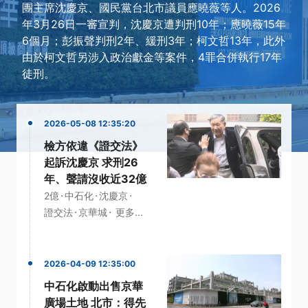
團主席沈慶京、國民黨台北市議員應曉薇等人。2026
年3月26日一審宣判，沈慶京遭判刑10年；應曉薇15年
6個月；彭振聲判刑2年、緩刑3年；柯文哲13年，此外
由於柯文哲另涉入政治獻金等案件，4罪合併執行17年
徒刑。
2026-05-08 12:35:20
檢方依違《證交法》
起訴沈慶京 求刑26
年、聲請沒收近32億
·
·
·
2億
中石化
沈慶京
·
·
證交法
京華城
更多...
2026-04-09 12:35:00
中石化啟動出售京華
廣場土地 北市：得先