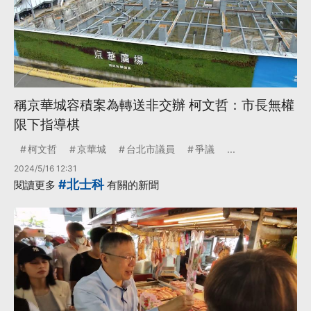
稱京華城容積案為轉送非交辦 柯文哲：市長無權
限下指導棋
柯文哲
京華城
台北市議員
爭議
...
2024/5/16 12:31
#北士科
閱讀更多
有關的新聞