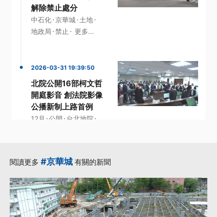
解除禁止處分
·
·
·
中石化
京華城
土地
·
·
地政局
禁止
更多...
2026-03-31 19:39:50
北院公開16部柯文哲
開庭影音 創法院影像
公播新制上路首例
·
·
·
12月
公開
台北地院
·
·
柯文哲
法庭
更多...
#京華城
閱讀更多
有關的新聞