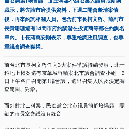
自召開第1場會議。北士科案小組召集人議員張斯綱
裁示，將先請市府提供資料，下週二開會釐清案情
後，再來約詢相關人員。包含前市長柯文哲、前副市
長黃珊珊還有14間市府約談潛在投資商等都在約詢名
單內。市長蔣萬安則表示，尊重檢調政風調查，也尊
重議會調查職權。
前台北市長柯文哲任內3大案件爭議持續發酵，北士
科地上權案還有京華城容積案北市議會調查小組，6
日上午各自召開第1場會議，選出召集人以及決定調
查範圍、對象。
而針對北士科案，民進黨台北市議員簡舒培揭露，關
鍵的市長室會議沒有錄音。