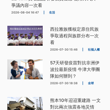
爭議內容一次看
2026-08-04 16:47
|
生活
西拉雅族獲核定原住民族
爭取過程與族群分布一次
看
2026-07-30 15:46
|
社福人權
57天研發疫苗對抗非洲伊
波拉最新疫情 牛津大學團
隊如何辦到？
2026-07-30 18:38
|
全球
熊本10年迢迢重建路 一文
對比兩次強震各地災情