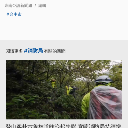
東南亞語新聞組
/
編輯
台中市
#消防局
閱讀更多
有關的新聞
登山客赴古魯林道昨晚起失聯 宜蘭消防局持續搜