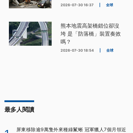
2026-07-30 16:37
|
全球
熊本地震高架橋錯位卻沒
垮 是「防落橋」裝置奏效
嗎？
2026-07-30 18:54
|
全球
最多人閱讀
屏東移除逾9萬隻外來種綠鬣蜥 冠軍獵人7個月領近