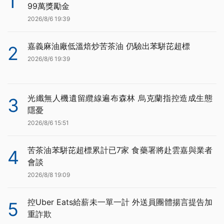
1
99萬獎勵金
2026/8/6 19:39
嘉義麻油廠低溫焙炒苦茶油 仍驗出苯駢芘超標
2
2026/8/6 19:39
光纖無人機遺留纜線遍布森林 烏克蘭指控造成生態
3
隱憂
2026/8/6 15:51
苦茶油苯駢芘超標累計已7家 食藥署將赴雲嘉與業者
4
會談
2026/8/8 19:09
控Uber Eats給薪未一單一計 外送員團體揚言提告加
5
重詐欺