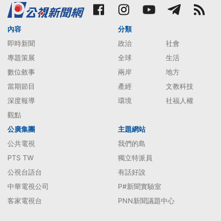
內容
分類
即時新聞
政治
社會
專題策展
全球
生活
數位敘事
兩岸
地方
當期節目
產經
文教科技
深度報導
環境
社福人權
觀點
公廣集團
主題網站
公共電視
我們的島
PTS TW
獨立特派員
公視台語台
有話好說
中華電視公司
P#新聞實驗室
客家電視台
PNN新聞議題中心