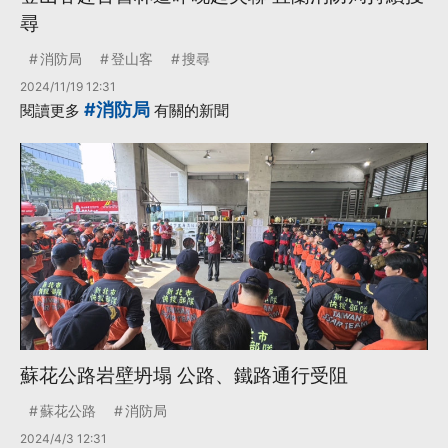
尋
消防局
登山客
搜尋
2024/11/19 12:31
#消防局
閱讀更多
有關的新聞
蘇花公路岩壁坍塌 公路、鐵路通行受阻
蘇花公路
消防局
2024/4/3 12:31