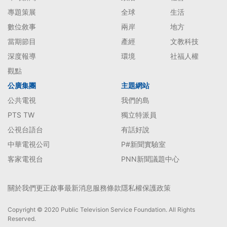
專題策展
全球
生活
數位敘事
兩岸
地方
當期節目
產經
文教科技
深度報導
環境
社福人權
觀點
公廣集團
主題網站
公共電視
我們的島
PTS TW
獨立特派員
公視台語台
有話好說
中華電視公司
P#新聞實驗室
客家電視台
PNN新聞議題中心
關於我們
更正啟事
最新消息
服務條款
隱私權保護政策
Copyright © 2020 Public Television Service Foundation. All Rights
Reserved.