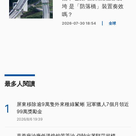
垮 是「防落橋」裝置奏效
嗎？
2026-07-30 18:54
|
全球
最多人閱讀
屏東移除逾9萬隻外來種綠鬣蜥 冠軍獵人7個月領近
1
99萬獎勵金
2026/8/6 19:39
嘉義麻油廠低溫焙炒苦茶油 仍驗出苯駢芘超標