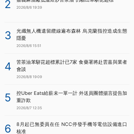
2
2026/8/6 19:39
光纖無人機遺留纜線遍布森林 烏克蘭指控造成生態
3
隱憂
2026/8/6 15:51
苦茶油苯駢芘超標累計已7家 食藥署將赴雲嘉與業者
4
會談
2026/8/8 19:09
控Uber Eats給薪未一單一計 外送員團體揚言提告加
5
重詐欺
2026/8/7 12:35
8月起已無委員在任 NCC停發手機等電信設備進口
6
核准