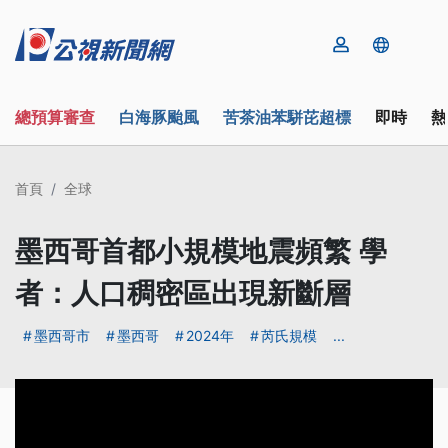
總預算審查
白海豚颱風
苦茶油苯駢芘超標
即時
熱
首頁
全球
墨西哥首都小規模地震頻繁 學
者：人口稠密區出現新斷層
墨西哥市
墨西哥
2024年
芮氏規模
...